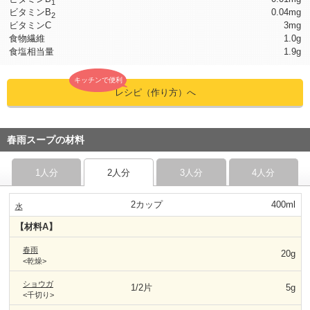
1
ビタミンB
0.04mg
2
ビタミンC
3mg
食物繊維
1.0g
食塩相当量
1.9g
キッチンで便利
レシピ（作り方）へ
春雨スープの材料
1人分
2人分
3人分
4人分
2カップ
400ml
水
【材料A】
春雨
20g
<乾燥>
ショウガ
1/2片
5g
<千切り>