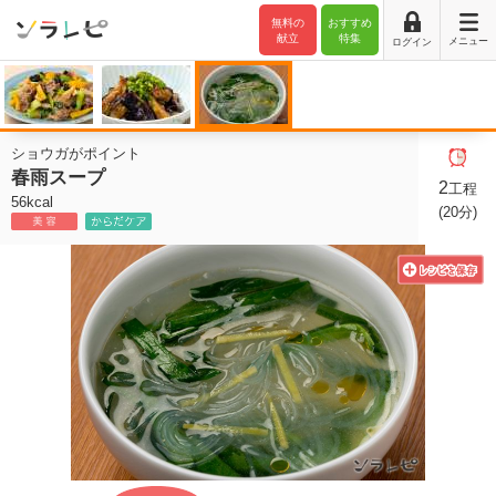
無料の
おすすめ
献立
特集
メニュー
ログイン
ショウガがポイント
春雨スープ
2
工程
56kcal
(20分)