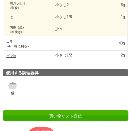
鶏ガラ出汁
小さじ2
6g
<顆粒>
小さじ1/6
1g
塩
胡椒（黒）
少々
<粗挽き>
ニラ
40g
<4cm幅に切る>
小さじ1/2
2g
ゴマ油
使用する調理器具
買い物リスト送信