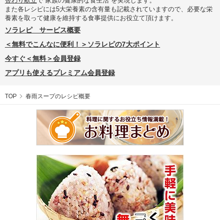
替わり献立
で“家族の健康的な食生活”を実現します。
また各レシピには5大栄養素の含有量も記載されていますので、必要な栄
養素を取って健康を維持する食事提供にお役立て頂けます。
ソラレピ サービス概要
＜無料でこんなに便利！＞ソラレピの7大ポイント
今すぐ＜無料＞会員登録
アプリも使えるプレミアム会員登録
TOP
春雨スープのレシピ概要