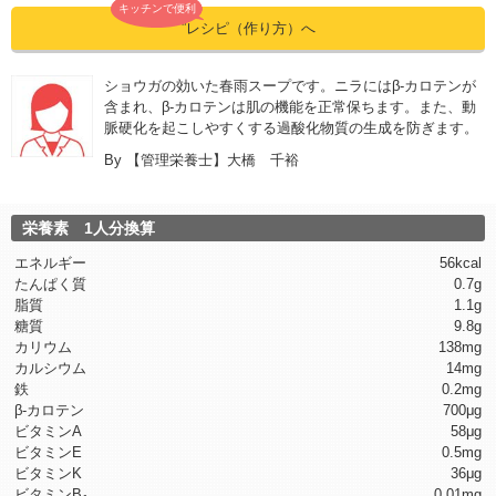
キッチンで便利
”レシピ（作り方）へ
ショウガの効いた春雨スープです。ニラにはβ-カロテンが
含まれ、β-カロテンは肌の機能を正常保ちます。また、動
脈硬化を起こしやすくする過酸化物質の生成を防ぎます。
By
【管理栄養士】大橋 千裕
栄養素 1人分換算
エネルギー
56kcal
たんぱく質
0.7g
脂質
1.1g
糖質
9.8g
カリウム
138mg
カルシウム
14mg
鉄
0.2mg
β-カロテン
700μg
ビタミンA
58μg
ビタミンE
0.5mg
ビタミンK
36μg
ビタミンB
0.01mg