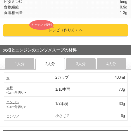
ビタミンC
5mg
食物繊維
0.9g
食塩相当量
1.3g
キッチンで便利
レシピ（作り方）へ
大根とニンジンのコンソメスープの材料
1人分
2人分
3人分
4人分
2カップ
400ml
水
大根
1/10本弱
70g
<1cm角切り>
ニンジン
1/7本弱
30g
<1cm角切り>
小さじ2
6g
コンソメ