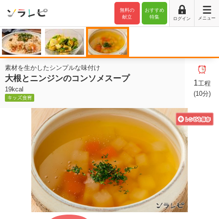
無料の
おすすめ
献立
特集
メニュー
ログイン
素材を生かしたシンプルな味付け
大根とニンジンのコンソメスープ
1
工程
19kcal
(10分)