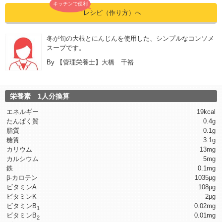
キッチンで便利
”レシピ（作り方）へ
冬が旬の大根とにんじんを使用した、シンプルなコンソメ
スープです。
By
【管理栄養士】大橋 千裕
栄養素 1人分換算
エネルギー
19kcal
たんぱく質
0.4g
脂質
0.1g
糖質
3.1g
カリウム
13mg
カルシウム
5mg
鉄
0.1mg
β-カロテン
1035μg
ビタミンA
108μg
ビタミンK
2μg
ビタミンB
0.02mg
1
ビタミンB
0.01mg
2