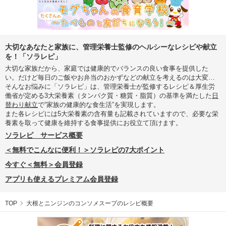
大切なあなたと家族に、管理栄養士監修のヘルシーなレシピや献立
を！「ソラレピ」
大切な家族だから、家庭では健康的でバランスの良い食事を提供した
い。だけど毎日のご飯やお弁当のおかずなどの献立を考えるのは大変…
そんなお悩みに「ソラレピ」は、管理栄養士が監修するレシピ＆厚生労
働省が定める3大栄養素（タンパク質・糖質・脂質）の基準を満たした
日
替わり献立
で“家族の健康的な食生活”を実現します。
また各レシピには5大栄養素の含有量も記載されていますので、必要な栄
養素を取って健康を維持する食事提供にお役立て頂けます。
ソラレピ サービス概要
＜無料でこんなに便利！＞ソラレピの7大ポイント
今すぐ＜無料＞会員登録
アプリも使えるプレミアム会員登録
TOP
大根とニンジンのコンソメスープのレシピ概要