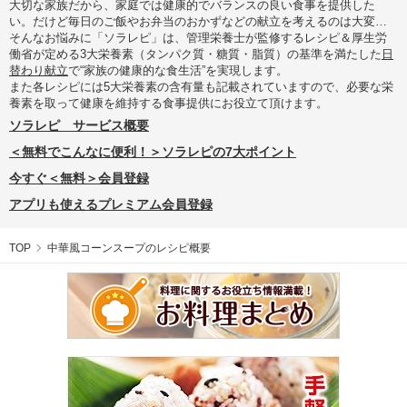
大切な家族だから、家庭では健康的でバランスの良い食事を提供した
い。だけど毎日のご飯やお弁当のおかずなどの献立を考えるのは大変…
そんなお悩みに「ソラレピ」は、管理栄養士が監修するレシピ＆厚生労
働省が定める3大栄養素（タンパク質・糖質・脂質）の基準を満たした
日
替わり献立
で“家族の健康的な食生活”を実現します。
また各レシピには5大栄養素の含有量も記載されていますので、必要な栄
養素を取って健康を維持する食事提供にお役立て頂けます。
ソラレピ サービス概要
＜無料でこんなに便利！＞ソラレピの7大ポイント
今すぐ＜無料＞会員登録
アプリも使えるプレミアム会員登録
TOP
中華風コーンスープのレシピ概要