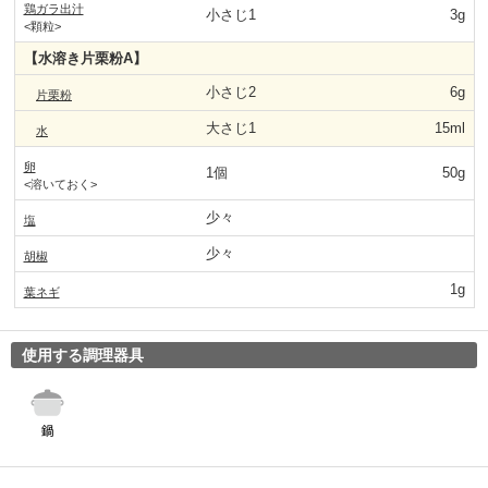
鶏ガラ出汁
小さじ1
3g
<顆粒>
【水溶き片栗粉A】
小さじ2
6g
片栗粉
大さじ1
15ml
水
卵
1個
50g
<溶いておく>
少々
塩
少々
胡椒
1g
葉ネギ
使用する調理器具