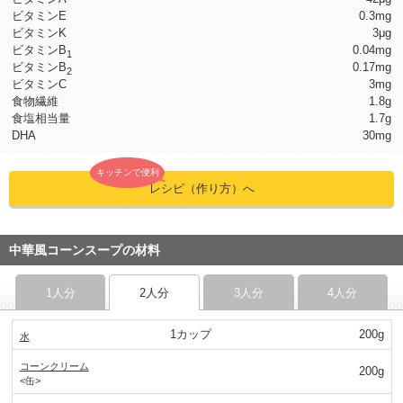
ビタミンE
0.3mg
ビタミンK
3μg
ビタミンB
0.04mg
1
ビタミンB
0.17mg
2
ビタミンC
3mg
食物繊維
1.8g
食塩相当量
1.7g
DHA
30mg
キッチンで便利
レシピ（作り方）へ
中華風コーンスープの材料
1人分
2人分
3人分
4人分
1カップ
200g
水
コーンクリーム
200g
<缶>