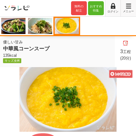
無料の
おすすめ
献立
特集
メニュー
ログイン
優しい甘み
中華風コーンスープ
3
工程
135kcal
(20分)