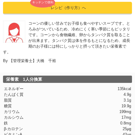
キッチンで便利
”レシピ（作り方）へ
コーンの優しい甘みでお子様も食べやすいスープです。と
ろみがついているため、冷めにくく寒い季節にもピッタリ
です。コーンから食物繊維、卵からタンパク質を取ること
が出来ます。タンパク質は体を作るもとになるため、成長
期のお子様には特にしっかりと摂って頂きたい栄養素で
す。
By
【管理栄養士】大橋 千裕
栄養素 1人分換算
エネルギー
135kcal
たんぱく質
4.9g
脂質
3.1g
糖質
19.9g
カリウム
199mg
カルシウム
17mg
鉄
0.8mg
β-カロテン
25μg
ビタミンA
42μg