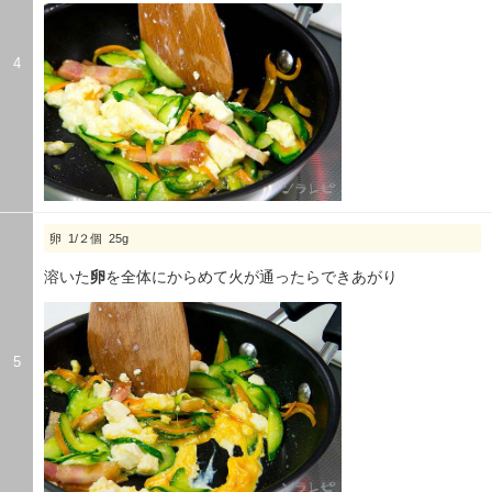
4
卵 1/２個 25g
溶いた
卵
を全体にからめて火が通ったらできあがり
5