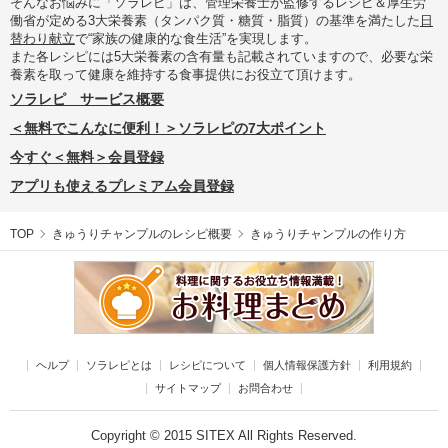
そんなお悩みに「ソラレピ」は、管理栄養士が監修するレシピ＆厚生労
働省が定める3大栄養素（タンパク質・糖質・脂質）の基準を満たした
日
替わり献立
で“家族の健康的な食生活”を実現します。
また各レシピには5大栄養素の含有量も記載されていますので、必要な栄
養素を取って健康を維持する食事提供にお役立て頂けます。
ソラレピ サービス概要
＜無料でこんなに便利！＞ソラレピの7大ポイント
今すぐ＜無料＞会員登録
アプリも使えるプレミアム会員登録
TOP
きゅうりチャンプルのレシピ概要
きゅうりチャンプルの作り方
ヘルプ
ソラレピとは
レシピについて
個人情報保護方針
利用規約
サイトマップ
お問合わせ
Copyright © 2015 SITEX All Rights Reserved.