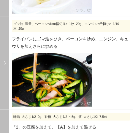
ゴマ油 適量、ベーコン<1cm幅切り> 1枚 20g、ニンジン<千切り> 1/10
本 20g
フライパンに
ゴマ油
をひき、
ベーコン
を炒め、
ニンジン、キュ
ウリ
を加えさらに炒める
3
味噌 大さじ1/2 9g、砂糖 大さじ1/2 4.5g、酒 大さじ1/2 7.5ml
「2」の豆腐を加えて、
【A】
を加えて混ぜる