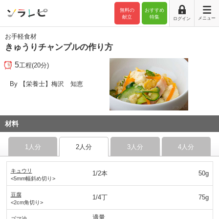
無料の
おすすめ
献立
特集
メニュー
ログイン
お手軽食材
きゅうりチャンプルの作り方
5
工程(20分)
By 【栄養士】梅沢 知恵
材料
1人分
2人分
3人分
4人分
キュウリ
1/2本
50g
<5mm幅斜め切り>
豆腐
1/4丁
75g
<2cm角切り>
適量
ゴマ油