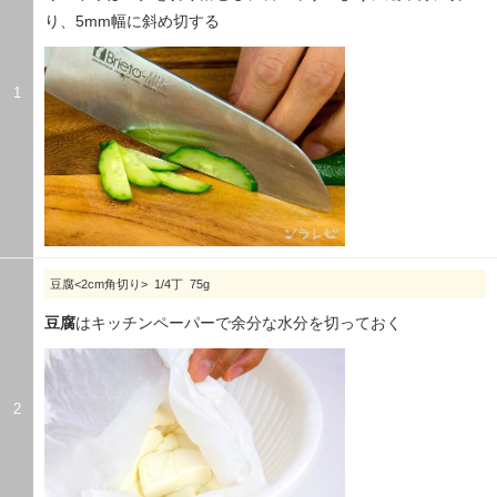
り、5mm幅に斜め切する
1
豆腐<2cm角切り> 1/4丁 75g
豆腐
はキッチンペーパーで余分な水分を切っておく
2