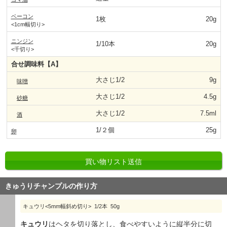
ベーコン
1枚
20g
<1cm幅切り>
ニンジン
1/10本
20g
<千切り>
合せ調味料【A】
大さじ1/2
9g
味噌
大さじ1/2
4.5g
砂糖
大さじ1/2
7.5ml
酒
1/２個
25g
卵
買い物リスト送信
きゅうりチャンプルの作り方
キュウリ<5mm幅斜め切り> 1/2本 50g
キュウリ
はヘタを切り落とし、食べやすいように縦半分に切