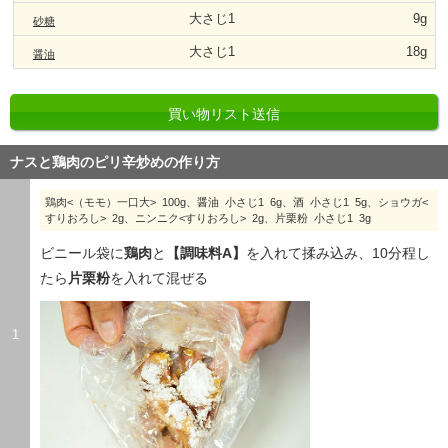
大さじ1
9g
砂糖
大さじ1
18g
醤油
買い物リスト送信
ナスと鶏肉のピリ辛炒めの作り方
鶏肉<（モモ）一口大> 100g、醤油 小さじ1 6g、酒 小さじ1 5g、ショウガ<
すりおろし> 2g、ニンニク<すりおろし> 2g、片栗粉 小さじ1 3g
ビニール袋に
鶏肉
と
【調味料A】
を入れて揉み込み、10分程し
たら
片栗粉
を入れて混ぜる
1