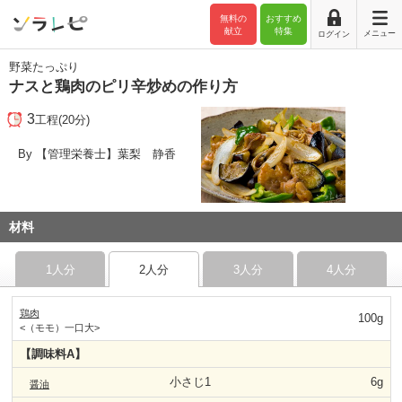
無料の
おすすめ
献立
特集
メニュー
ログイン
野菜たっぷり
ナスと鶏肉のピリ辛炒めの作り方
3
工程(20分)
By 【管理栄養士】葉梨 静香
材料
1人分
2人分
3人分
4人分
鶏肉
100g
<（モモ）一口大>
【調味料A】
小さじ1
6g
醤油