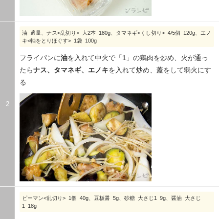
油 適量、ナス<乱切り> 大2本 180g、タマネギ<くし切り> 4/5個 120g、エノ
キ<軸をとりほぐす> 1袋 100g
フライパンに
油
を入れて中火で「1」の鶏肉を炒め、火が通っ
たら
ナス、タマネギ、エノキ
を入れて炒め、蓋をして弱火にす
る
2
ピーマン<乱切り> 1個 40g、豆板醤 5g、砂糖 大さじ1 9g、醤油 大さじ
1 18g