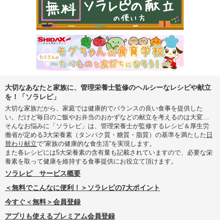
大切なあなたと家族に、管理栄養士監修のヘルシーなレシピや献立
を！「ソラレピ」
大切な家族だから、家庭では健康的でバランスの良い食事を提供した
い。だけど毎日のご飯やお弁当のおかずなどの献立を考えるのは大変…
そんなお悩みに「ソラレピ」は、管理栄養士が監修するレシピ＆厚生労
働省が定める3大栄養素（タンパク質・糖質・脂質）の基準を満たした
日
替わり献立
で“家族の健康的な食生活”を実現します。
また各レシピには5大栄養素の含有量も記載されていますので、必要な栄
養素を取って健康を維持する食事提供にお役立て頂けます。
ソラレピ サービス概要
＜無料でこんなに便利！＞ソラレピの7大ポイント
今すぐ＜無料＞会員登録
アプリも使えるプレミアム会員登録