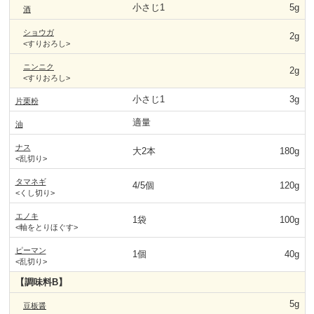
小さじ1
5g
酒
ショウガ
2g
<すりおろし>
ニンニク
2g
<すりおろし>
小さじ1
3g
片栗粉
適量
油
ナス
大2本
180g
<乱切り>
タマネギ
4/5個
120g
<くし切り>
エノキ
1袋
100g
<軸をとりほぐす>
ピーマン
1個
40g
<乱切り>
【調味料B】
5g
豆板醤