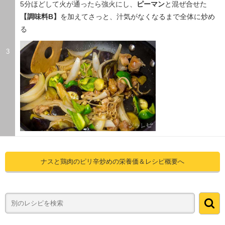
5分ほどして火が通ったら強火にし、
ピーマン
と混ぜ合せた
【調味料B】
を加えてさっと、汁気がなくなるまで全体に炒め
る
3
ナスと鶏肉のピリ辛炒めの栄養価＆レシピ概要へ