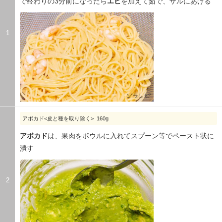
で終わりの3分前になったら
エビ
を加えて茹で、ザルにあげる
1
アボカド<皮と種を取り除く> 160g
アボカド
は、果肉をボウルに入れてスプーン等でペースト状に
潰す
2