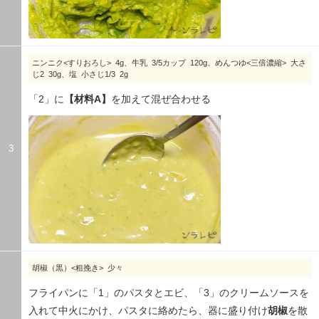
ニンニク<すりおろし> 4g、牛乳 3/5カップ 120g、めんつゆ<三倍濃縮> 大さ
じ2 30g、塩 小さじ1/3 2g
「2」に
【材料A】
を加えて混ぜ合わせる
3
胡椒（黒）<粗挽き> 少々
フライパンに「1」のパスタとエビ、「3」のクリームソースを
入れて中火にかけ、パスタに絡めたら、器に盛り付け
胡椒
を散