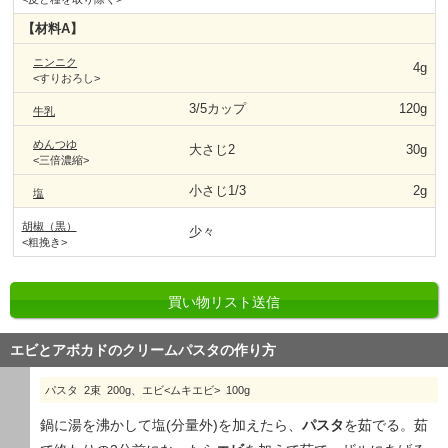
【材料A】
ニンニク
4g
<すりおろし>
3/5カップ
120g
牛乳
めんつゆ
大さじ2
30g
<三倍濃縮>
小さじ1/3
2g
塩
胡椒（黒）
少々
<粗挽き>
買い物リスト送信
エビとアボカドのクリームパスタの作り方
パスタ 2束 200g、エビ<ムキエビ> 100g
鍋に湯を沸かして塩(分量外)を加えたら、
パスタ
を茹でる。茹