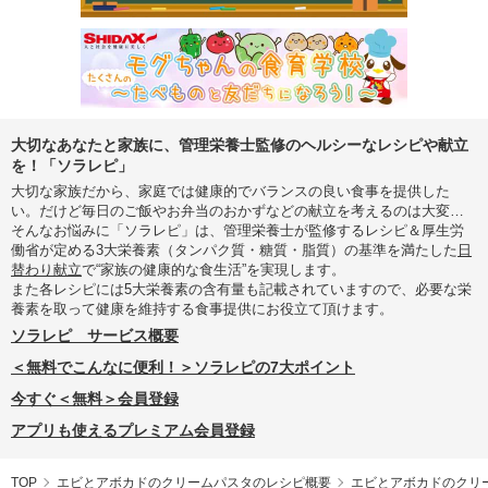
大切なあなたと家族に、管理栄養士監修のヘルシーなレシピや献立
を！「ソラレピ」
大切な家族だから、家庭では健康的でバランスの良い食事を提供した
い。だけど毎日のご飯やお弁当のおかずなどの献立を考えるのは大変…
そんなお悩みに「ソラレピ」は、管理栄養士が監修するレシピ＆厚生労
働省が定める3大栄養素（タンパク質・糖質・脂質）の基準を満たした
日
替わり献立
で“家族の健康的な食生活”を実現します。
また各レシピには5大栄養素の含有量も記載されていますので、必要な栄
養素を取って健康を維持する食事提供にお役立て頂けます。
ソラレピ サービス概要
＜無料でこんなに便利！＞ソラレピの7大ポイント
今すぐ＜無料＞会員登録
アプリも使えるプレミアム会員登録
TOP
エビとアボカドのクリームパスタのレシピ概要
エビとアボカドのクリ