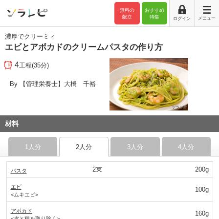
無料の
おすすめ
献立
特集
メニュー
ログイン
濃厚でクリーミィ
エビとアボカドのクリームパスタの作り方
4
工程(35分)
By 【管理栄養士】大橋 千裕
材料
1人分
2人分
3人分
4人分
2束
200g
パスタ
エビ
100g
<ムキエビ>
アボカド
160g
<皮と種を取り除く>