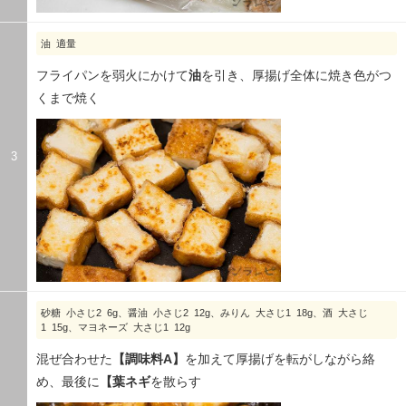
油 適量
フライパンを弱火にかけて
油
を引き、厚揚げ全体に焼き色がつ
くまで焼く
3
砂糖 小さじ2 6g、醤油 小さじ2 12g、みりん 大さじ1 18g、酒 大さじ
1 15g、マヨネーズ 大さじ1 12g
混ぜ合わせた
【調味料A】
を加えて厚揚げを転がしながら絡
め、最後に
【葉ネギ
を散らす