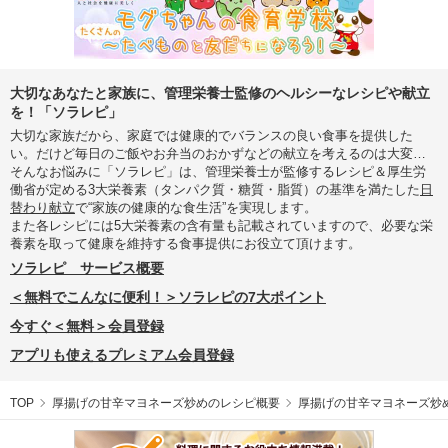
大切なあなたと家族に、管理栄養士監修のヘルシーなレシピや献立
を！「ソラレピ」
大切な家族だから、家庭では健康的でバランスの良い食事を提供した
い。だけど毎日のご飯やお弁当のおかずなどの献立を考えるのは大変…
そんなお悩みに「ソラレピ」は、管理栄養士が監修するレシピ＆厚生労
働省が定める3大栄養素（タンパク質・糖質・脂質）の基準を満たした
日
替わり献立
で“家族の健康的な食生活”を実現します。
また各レシピには5大栄養素の含有量も記載されていますので、必要な栄
養素を取って健康を維持する食事提供にお役立て頂けます。
ソラレピ サービス概要
＜無料でこんなに便利！＞ソラレピの7大ポイント
今すぐ＜無料＞会員登録
アプリも使えるプレミアム会員登録
TOP
厚揚げの甘辛マヨネーズ炒めのレシピ概要
厚揚げの甘辛マヨネーズ炒