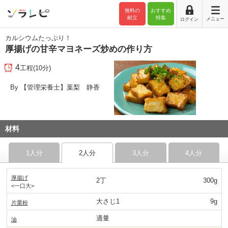
無料の
おすすめ
献立
特集
メニュー
ログイン
カルシウムたっぷり！
厚揚げの甘辛マヨネーズ炒めの作り方
4
工程(10分)
By 【管理栄養士】葉梨 静香
材料
1人分
2人分
3人分
4人分
厚揚げ
2丁
300g
<一口大>
大さじ1
9g
片栗粉
適量
油