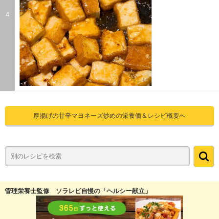
4
厚揚げの甘辛マヨネーズ炒めの栄養価＆レシピ概要へ
管理栄養士監修 ソラレピ自慢の「ヘルシー献立」