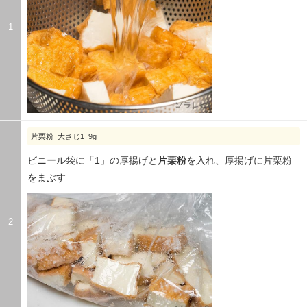
1
片栗粉 大さじ1 9g
ビニール袋に「1」の厚揚げと
片栗粉
を入れ、厚揚げに片栗粉
をまぶす
2