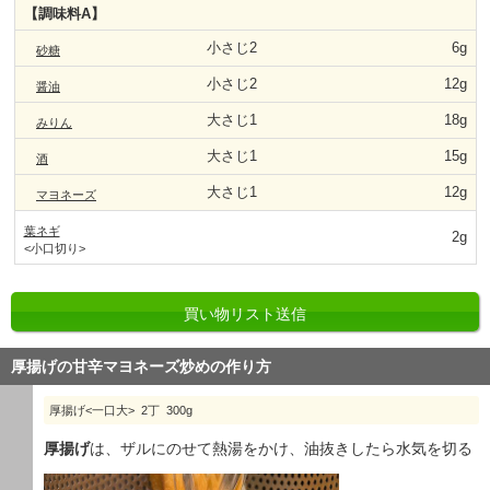
【調味料A】
小さじ2
6g
砂糖
小さじ2
12g
醤油
大さじ1
18g
みりん
大さじ1
15g
酒
大さじ1
12g
マヨネーズ
葉ネギ
2g
<小口切り>
買い物リスト送信
厚揚げの甘辛マヨネーズ炒めの作り方
厚揚げ<一口大> 2丁 300g
厚揚げ
は、ザルにのせて熱湯をかけ、油抜きしたら水気を切る