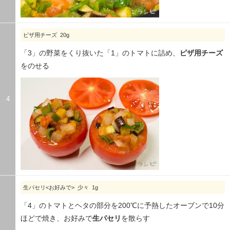
ピザ用チーズ 20g
「3」の野菜をくり抜いた「1」のトマトに詰め、
ピザ用チーズ
をのせる
4
生パセリ<お好みで> 少々 1g
「4」のトマトとヘタの部分を200℃に予熱したオーブンで10分
ほどで焼き、お好みで
生パセリ
を散らす