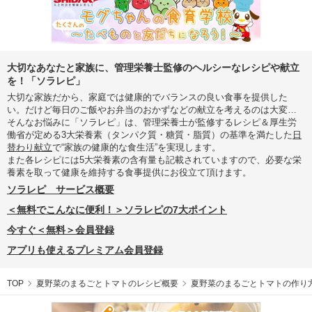
大切なあなたと家族に、管理栄養士監修のヘルシーなレシピや献立
を！「ソラレピ」
大切な家族だから、家庭では健康的でバランスの良い食事を提供した
い。だけど毎日のご飯やお弁当のおかずなどの献立を考えるのは大変…
そんなお悩みに「ソラレピ」は、管理栄養士が監修するレシピ＆厚生労
働省が定める3大栄養素（タンパク質・糖質・脂質）の基準を満たした
日
替わり献立
で“家族の健康的な食生活”を実現します。
また各レシピには5大栄養素の含有量も記載されていますので、必要な栄
養素を取って健康を維持する食事提供にお役立て頂けます。
ソラレピ サービス概要
＜無料でこんなに便利！＞ソラレピの7大ポイント
今すぐ＜無料＞会員登録
アプリも使えるプレミアム会員登録
TOP
夏野菜のまるごとトマトのレシピ概要
夏野菜のまるごとトマトの作り