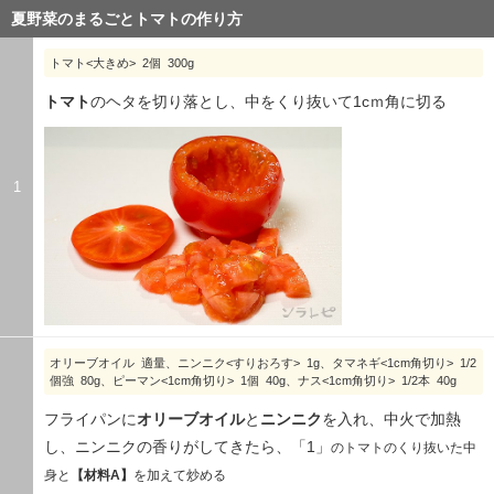
夏野菜のまるごとトマトの作り方
トマト<大きめ> 2個 300g
トマト
のヘタを切り落とし、中をくり抜いて1cｍ角に切る
1
オリーブオイル 適量、ニンニク<すりおろす> 1g、タマネギ<1cm角切り> 1/2
個強 80g、ピーマン<1cm角切り> 1個 40g、ナス<1cm角切り> 1/2本 40g
フライパンに
オリーブオイル
と
ニンニク
を入れ、中火で加熱
し、ニンニクの香りがしてきたら、「1」
のトマトのくり抜いた中
身
と
【材料A】
を加えて炒める