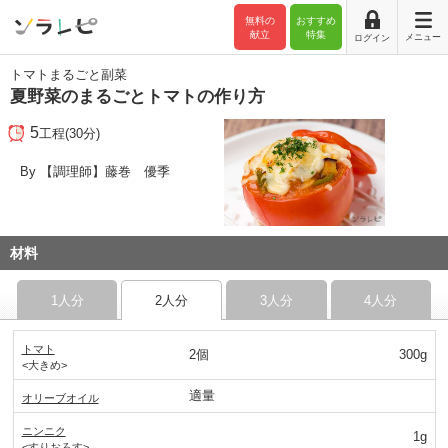
無料の
おすすめ
献立
特集
メニュー
ログイン
トマトまるごと副菜
夏野菜のまるごとトマトの作り方
5
工程(30分)
By 【調理師】藤巻 優季
材料
1人分
2人分
3人分
4人分
トマト
2個
300g
<大きめ>
適量
オリーブオイル
ニンニク
1g
<すりおろす>