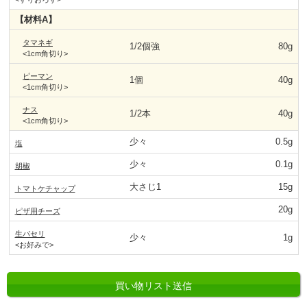
【材料A】
タマネギ
1/2個強
80g
<1cm角切り>
ピーマン
1個
40g
<1cm角切り>
ナス
1/2本
40g
<1cm角切り>
少々
0.5g
塩
少々
0.1g
胡椒
大さじ1
15g
トマトケチャップ
20g
ピザ用チーズ
生パセリ
少々
1g
<お好みで>
買い物リスト送信