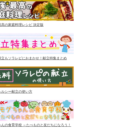
最高の家庭料理レシピ 決定版
献立もソラレピにおまかせ！献立特集まとめ
ヘルシー献立の使い方
ゃんの食育学校 ～たべものと友だちになろう！