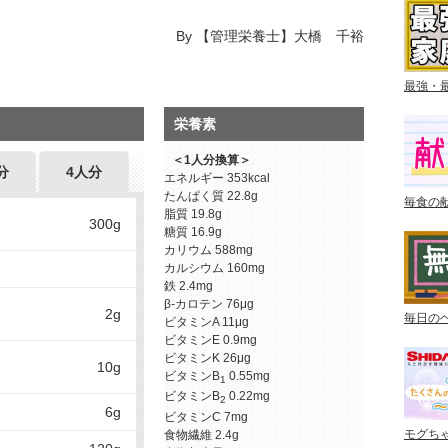
By
【管理栄養士】大橋 千裕
最強・
栄養素
＜1人分換算＞
分
4人分
エネルギー
353kcal
たんぱく質
22.8g
毎食の
脂質
19.8g
300g
糖質
16.9g
カリウム
588mg
カルシウム
160mg
鉄
2.4mg
β-カロテン
76μg
2g
毎日の
ビタミンA
11μg
ビタミンE
0.9mg
ビタミンK
26μg
10g
ビタミンB
0.55mg
1
ビタミンB
0.22mg
2
6g
ビタミンC
7mg
モグち
食物繊維
2.4g