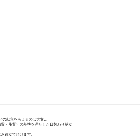
どの献立を考えるのは大変…
糖質・脂質）の基準を満たした
日替わり献立
にお役立て頂けます。