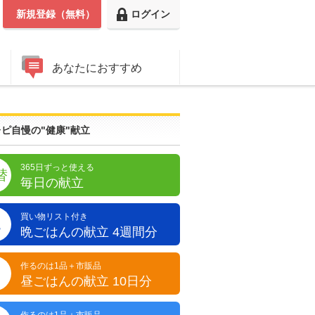
新規登録（無料）
ログイン
あなたにおすすめ
ピ自慢の"健康"献立
365日ずっと使える
替
毎日の献立
買い物リスト付き
晩
晩ごはんの献立 4週間分
作るのは1品＋市販品
昼
昼ごはんの献立 10日分