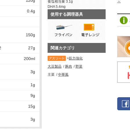
120g
～
食塩相当量
3.1g
DHA
5.4mg
0.4g
使用する調理器具
150g
2
27g
関連カテゴリ
200ml
筋力強化
大豆製品
豚肉
野菜
3g
主菜
中華風
1g
9g
15g
3g