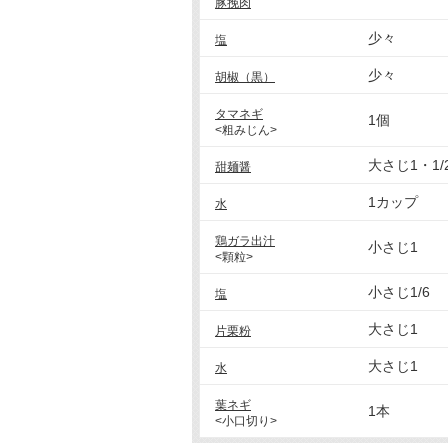
豚挽肉
少々
塩
少々
胡椒（黒）
タマネギ
1個
<粗みじん>
大さじ1・1/
甜麺醤
1カップ
水
鶏ガラ出汁
小さじ1
<顆粒>
小さじ1/6
塩
大さじ1
片栗粉
大さじ1
水
葉ネギ
1本
<小口切り>