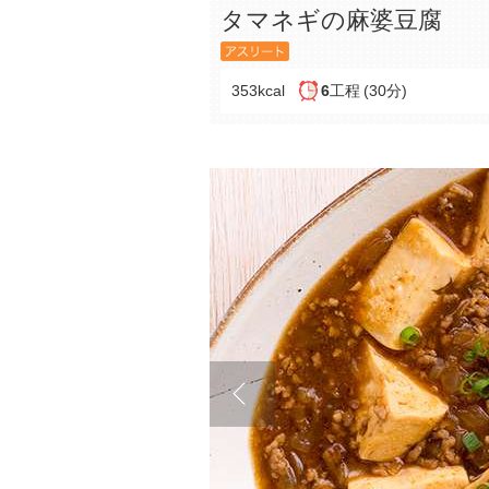
タマネギの麻婆豆腐
353kcal
6
工程
(30分)