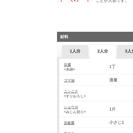
ことが大切です。
材料
1人分
2人分
3人
豆腐
1丁
<木綿>
適量
ゴマ油
ニンニク
<すりおろし>
ショウガ
1片
<みじん切り>
小さじ1
豆板醤