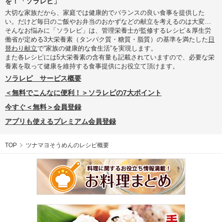
を！「ソラレピ」
大切な家族だから、家庭では健康的でバランスの良い食事を提供した
い。だけど毎日のご飯やお弁当のおかずなどの献立を考えるのは大変…
そんなお悩みに「ソラレピ」は、管理栄養士が監修するレシピ＆厚生労
働省が定める3大栄養素（タンパク質・糖質・脂質）の基準を満たした
日
替わり献立
で“家族の健康的な食生活”を実現します。
また各レシピには5大栄養素の含有量も記載されていますので、必要な栄
養素を取って健康を維持する食事提供にお役立て頂けます。
ソラレピ サービス概要
＜無料でこんなに便利！＞ソラレピの7大ポイント
今すぐ＜無料＞会員登録
アプリも使えるプレミアム会員登録
TOP
ツナマヨそうめんのレシピ概要