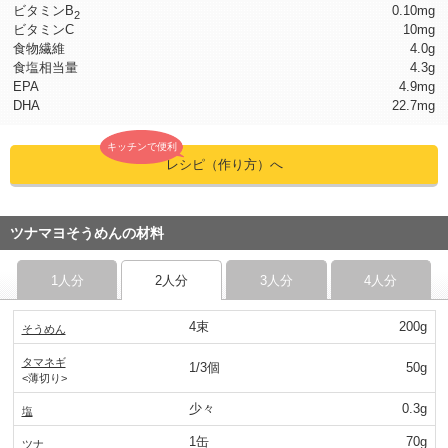
ビタミンB
0.10mg
2
ビタミンC
10mg
食物繊維
4.0g
食塩相当量
4.3g
EPA
4.9mg
DHA
22.7mg
キッチンで便利
レシピ（作り方）へ
ツナマヨそうめんの材料
1人分
2人分
3人分
4人分
4束
200g
そうめん
タマネギ
1/3個
50g
<薄切り>
少々
0.3g
塩
1缶
70g
ツナ