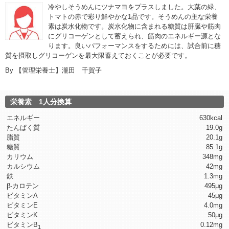
冷やしそうめんにツナマヨをプラスしました。大葉の緑、
トマトの赤で彩り鮮やかな1品です。そうめんの主な栄養
素は炭水化物です。炭水化物に含まれる糖質は肝臓や筋肉
にグリコーゲンとして蓄えられ、筋肉のエネルギー源とな
ります。良いパフォーマンスをするためには、試合前に糖
質を摂取しグリコーゲンを最大限蓄えておくことが必要です。
By
【管理栄養士】瀧田 千賀子
栄養素 1人分換算
エネルギー
630kcal
たんぱく質
19.0g
脂質
20.1g
糖質
85.1g
カリウム
348mg
カルシウム
42mg
鉄
1.3mg
β-カロテン
495μg
ビタミンA
45μg
ビタミンE
4.0mg
ビタミンK
50μg
ビタミンB
0.12mg
1