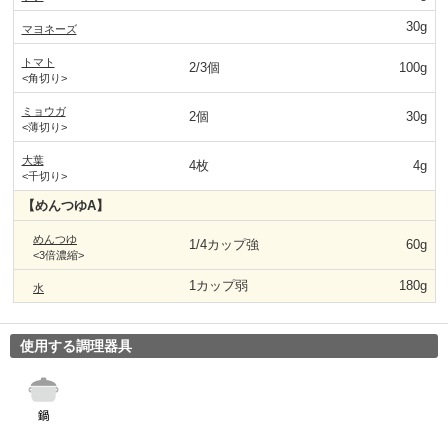
30g
マヨネーズ
トマト
2/3個
100g
<角切り>
ミョウガ
2個
30g
<薄切り>
大葉
4枚
4g
<千切り>
【めんつゆA】
めんつゆ
1/4カップ強
60g
<3倍濃縮>
1カップ弱
180g
水
使用する調理器具