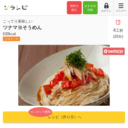
無料の
おすすめ
献立
特集
メニュー
ログイン
こってり美味しい
ツナマヨそうめん
4
工程
630kcal
(20分)
キッチンで便利
”レシピ（作り方）へ