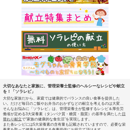
大切なあなたと家族に、管理栄養士監修のヘルシーなレシピや献立
を！「ソラレピ」
大切な家族だから、家庭では健康的でバランスの良い食事を提供した
い。だけど毎日のご飯やお弁当のおかずなどの献立を考えるのは大変…
そんなお悩みに「ソラレピ」は、管理栄養士が監修するレシピ＆厚生労
働省が定める3大栄養素（タンパク質・糖質・脂質）の基準を満たした
日
替わり献立
で“家族の健康的な食生活”を実現します。
また各レシピには5大栄養素の含有量も記載されていますので、必要な栄
養素を取って健康を維持する食事提供にお役立て頂けます。