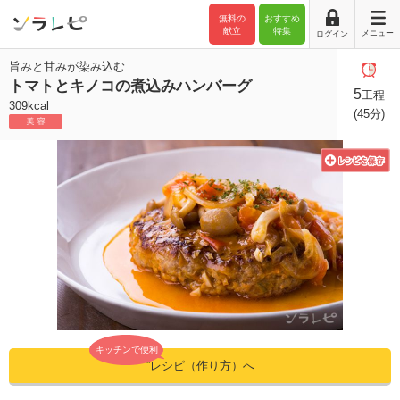
無料の
おすすめ
献立
特集
メニュー
ログイン
旨みと甘みが染み込む
トマトとキノコの煮込みハンバーグ
5
工程
309kcal
(45分)
キッチンで便利
”レシピ（作り方）へ