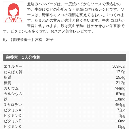
煮込みハンバーグは、一度焼いてからソースで煮込むの
で、生焼けなどの心配がなく簡単に作れるレシピです。ソ
ースは、野菜やキノコの種類を変えてもおいしくつくれま
す。たまねぎの甘みが肉汁と良く合います。牛肉には鉄が
豊富に含まれます。鉄は貧血予防には欠かせない栄養素で
す。ビタミンCも多く含む、おススメ美容レシピです。
By
【管理栄養士】宮松 雅子
栄養素 1人分換算
エネルギー
309kcal
たんぱく質
17.9g
脂質
15.4g
糖質
21.2g
カリウム
744mg
カルシウム
67mg
鉄
1.8mg
β-カロテン
464μg
ビタミンA
72μg
ビタミンD
1μg
ビタミンE
1.6mg
ビタミンK
11μg