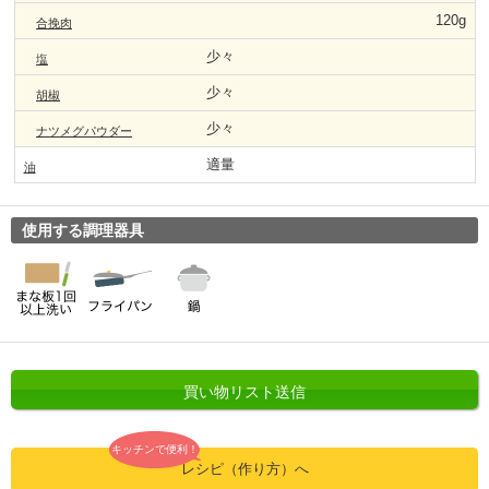
120g
合挽肉
少々
塩
少々
胡椒
少々
ナツメグパウダー
適量
油
使用する調理器具
買い物リスト送信
キッチンで便利！
レシピ（作り方）へ