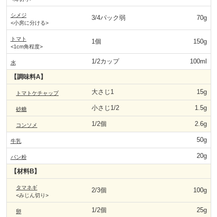
シメジ
3/4パック弱
70g
<小房に分ける>
トマト
1個
150g
<1cm角程度>
1/2カップ
100ml
水
【調味料A】
大さじ1
15g
トマトケチャップ
小さじ1/2
1.5g
砂糖
1/2個
2.6g
コンソメ
50g
牛乳
20g
パン粉
【材料B】
タマネギ
2/3個
100g
<みじん切り>
1/2個
25g
卵