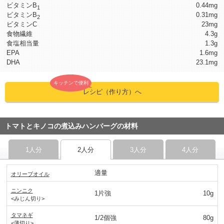
ビタミンB
0.44mg
1
ビタミンB
0.31mg
2
ビタミンC
23mg
食物繊維
4.3g
食塩相当量
1.3g
EPA
1.6mg
DHA
23.1mg
キッチンで便利
レシピ（作り方）へ
トマトとキノコの煮込みハンバーグの材料
1人分
2人分
3人分
4人分
適量
オリーブオイル
ニンニク
1片強
10g
<みじん切り>
タマネギ
1/2個強
80g
<薄切り>