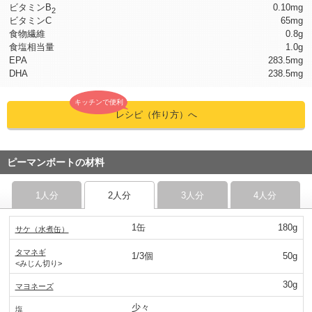
ビタミンB
0.10mg
2
ビタミンC
65mg
食物繊維
0.8g
食塩相当量
1.0g
EPA
283.5mg
DHA
238.5mg
キッチンで便利
レシピ（作り方）へ
ピーマンボートの材料
1人分
2人分
3人分
4人分
1缶
180g
サケ（水煮缶）
タマネギ
1/3個
50g
<みじん切り>
30g
マヨネーズ
少々
塩