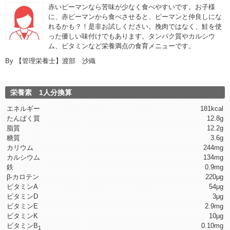
赤いピーマンなら苦味が少なく食べやすい
です。お子様
に、赤ピーマンから食べさせると、ピーマンと仲良しにな
れるかも？！是非お試しください。挽肉ではなく、鮭を使
った優しい味付けでもあります。タンパク質やカルシウ
ム、ビタミンなど栄養満点の食育メニューです。
By
【管理栄養士】渡部 沙織
栄養素 1人分換算
エネルギー
181kcal
たんぱく質
12.8g
脂質
12.2g
糖質
3.6g
カリウム
244mg
カルシウム
134mg
鉄
0.9mg
β-カロテン
220μg
ビタミンA
54μg
ビタミンD
3μg
ビタミンE
2.9mg
ビタミンK
10μg
ビタミンB
0.10mg
1