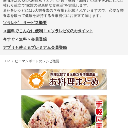
働省が定める3大栄養素（タンパク質・糖質・脂質）の基準を満たした
日
替わり献立
で“家族の健康的な食生活”を実現します。
また各レシピには5大栄養素の含有量も記載されていますので、必要な栄
養素を取って健康を維持する食事提供にお役立て頂けます。
ソラレピ サービス概要
＜無料でこんなに便利！＞ソラレピの7大ポイント
今すぐ＜無料＞会員登録
アプリも使えるプレミアム会員登録
TOP
ピーマンボートのレシピ概要