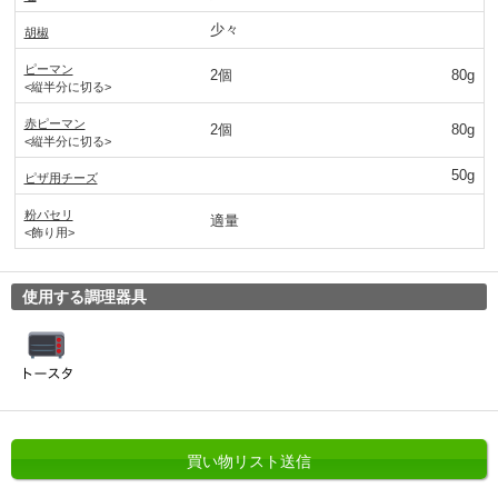
少々
胡椒
ピーマン
2個
80g
<縦半分に切る>
赤ピーマン
2個
80g
<縦半分に切る>
50g
ピザ用チーズ
粉パセリ
適量
<飾り用>
使用する調理器具
買い物リスト送信