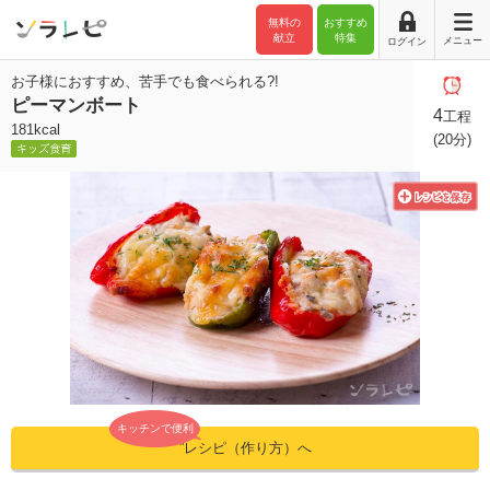
無料の
おすすめ
献立
特集
メニュー
ログイン
お子様におすすめ、苦手でも食べられる?!
ピーマンボート
4
工程
181kcal
(20分)
キッチンで便利
”レシピ（作り方）へ