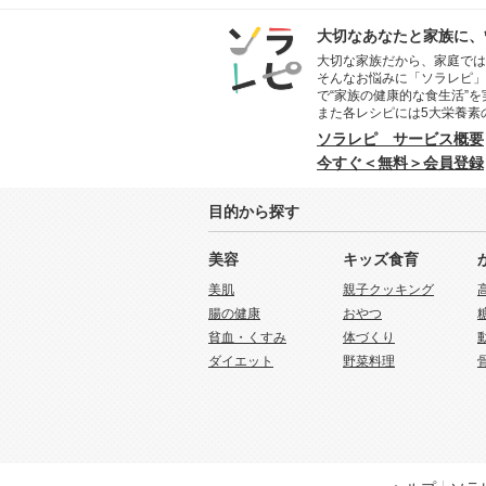
大切なあなたと家族に、
大切な家族だから、家庭では
そんなお悩みに「ソラレピ」
で“家族の健康的な食生活”
また各レシピには5大栄養素
ソラレピ サービス概要
今すぐ＜無料＞会員登録
目的から探す
美容
キッズ食育
美肌
親子クッキング
腸の健康
おやつ
貧血・くすみ
体づくり
ダイエット
野菜料理