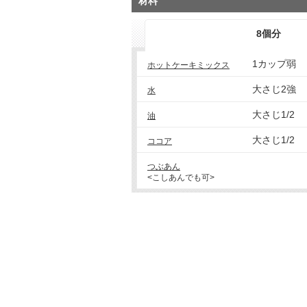
材料
8個分
1カップ弱
ホットケーキミックス
大さじ2強
水
大さじ1/2
油
大さじ1/2
ココア
つぶあん
<こしあんでも可>