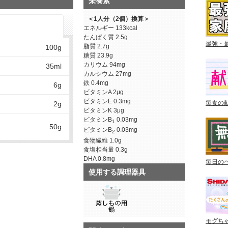
栄養素
＜1人分（2個）換算＞
エネルギー
133kcal
たんぱく質
2.5g
最強・
脂質
2.7g
100g
糖質
23.9g
カリウム
94mg
35ml
カルシウム
27mg
鉄
0.4mg
6g
ビタミンA
2μg
ビタミンE
0.3mg
毎食の
2g
ビタミンK
3μg
ビタミンB
0.03mg
1
50g
ビタミンB
0.03mg
2
食物繊維
1.0g
食塩相当量
0.3g
DHA
0.8mg
毎日の
使用する調理器具
モグち