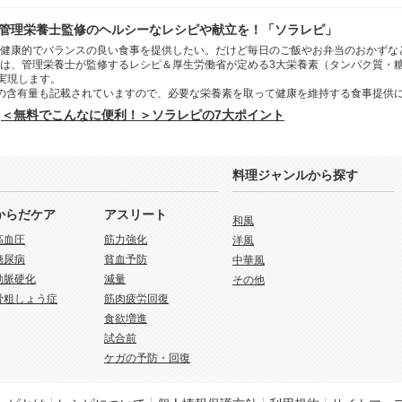
管理栄養士監修のヘルシーなレシピや献立を！「ソラレピ」
健康的でバランスの良い食事を提供したい。だけど毎日のご飯やお弁当のおかずな
は、管理栄養士が監修するレシピ＆厚生労働省が定める3大栄養素（タンパク質・
を実現します。
の含有量も記載されていますので、必要な栄養素を取って健康を維持する食事提供
＜無料でこんなに便利！＞ソラレピの7大ポイント
料理ジャンルから探す
からだケア
アスリート
和風
高血圧
筋力強化
洋風
糖尿病
貧血予防
中華風
動脈硬化
減量
その他
骨粗しょう症
筋肉疲労回復
食欲増進
試合前
ケガの予防・回復