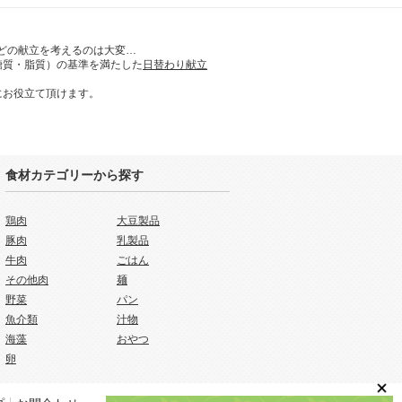
どの献立を考えるのは大変…
糖質・脂質）の基準を満たした
日替わり献立
にお役立て頂けます。
食材カテゴリーから探す
鶏肉
大豆製品
豚肉
乳製品
牛肉
ごはん
その他肉
麺
野菜
パン
魚介類
汁物
海藻
おやつ
卵