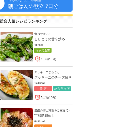
作るのは1品＋市販品
朝
朝ごはんの献立 7日分
総合人気レシピランキング
食べやすい！
ししとうの甘辛炒め
48kcal
3
工程(15分)
ズッキーニまるごと
ズッキーニのチーズ焼き
144kcal
5
工程(15分)
愛媛の郷土料理をご家庭で♪
宇和島鯛めし
642kcal