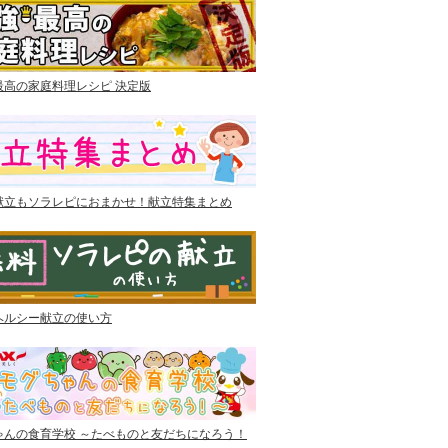
最高の家庭料理レシピ 決定版
献立もソラレピにおまかせ！献立特集まとめ
ヘルシー献立の使い方
ゃんの食育学校 ～たべものと友だちになろう！