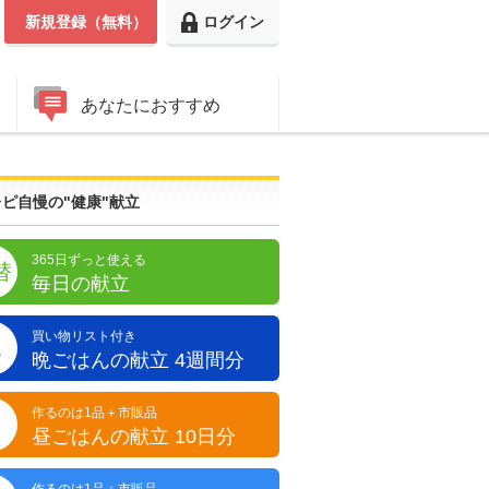
新規登録（無料）
ログイン
あなたにおすすめ
ピ自慢の"健康"献立
365日ずっと使える
替
毎日の献立
買い物リスト付き
晩
晩ごはんの献立 4週間分
作るのは1品＋市販品
昼
昼ごはんの献立 10日分