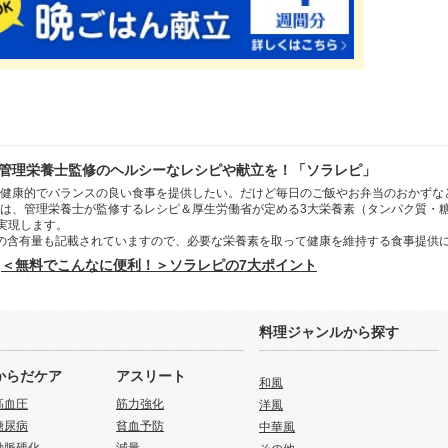
管理栄養士監修のヘルシーなレシピや献立を！「ソラレピ」
健康的でバランスの良い食事を提供したい。だけど毎日のご飯やお弁当のおかずな
は、管理栄養士が監修するレシピ＆厚生労働省が定める3大栄養素（タンパク質・
を実現します。
の含有量も記載されていますので、必要な栄養素を取って健康を維持する食事提供
＜無料でこんなに便利！＞ソラレピの7大ポイント
料理ジャンルから探す
からだケア
アスリート
和風
高血圧
筋力強化
洋風
糖尿病
貧血予防
中華風
動脈硬化
減量