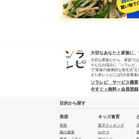
大切なあなたと家族に、
大切な家族だから、家庭では
そんなお悩みに「ソラレピ」
で“家族の健康的な食生活”
また各レシピには5大栄養素
ソラレピ サービス概要
今すぐ＜無料＞会員登録
目的から探す
美容
キッズ食育
美肌
親子クッキング
腸の健康
おやつ
貧血・くすみ
体づくり