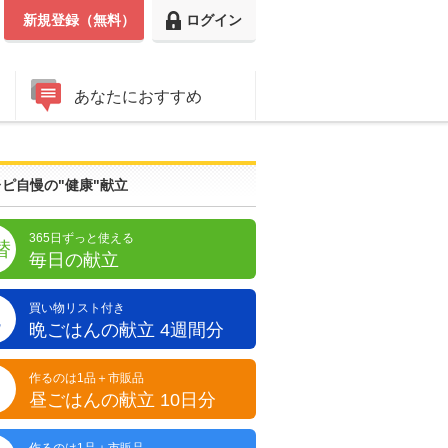
新規登録（無料）
ログイン
あなたにおすすめ
ピ自慢の"健康"献立
365日ずっと使える
替
毎日の献立
買い物リスト付き
晩
晩ごはんの献立 4週間分
作るのは1品＋市販品
昼
昼ごはんの献立 10日分