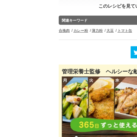
このレシピを見て
関連キーワード
合挽肉
カレー粉
薄力粉
大豆
トマト缶
管理栄養士監修 ヘルシーな