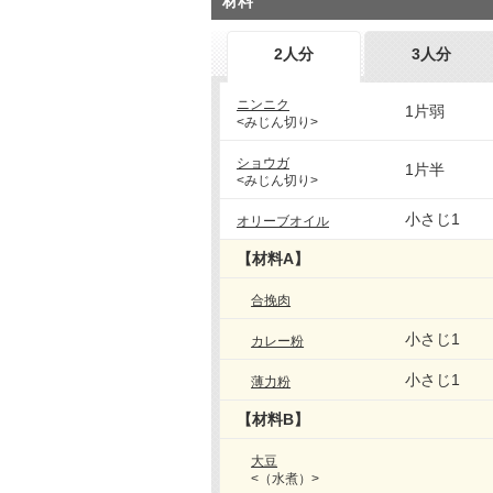
材料
2人分
3人分
ニンニク
1片弱
<みじん切り>
ショウガ
1片半
<みじん切り>
小さじ1
オリーブオイル
【材料A】
合挽肉
小さじ1
カレー粉
小さじ1
薄力粉
【材料B】
大豆
<（水煮）>