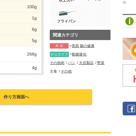
～
100g
1g
6g
関連カテゴリ
5g
美肌
腸の健康
268g
動脈硬化
その他肉
パン
大豆製品
野菜
4g
主食
その他
作り方画面へ