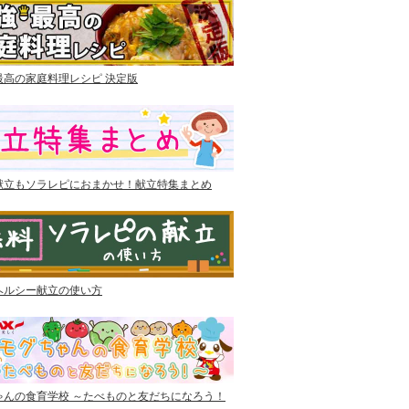
最高の家庭料理レシピ 決定版
献立もソラレピにおまかせ！献立特集まとめ
ヘルシー献立の使い方
ゃんの食育学校 ～たべものと友だちになろう！