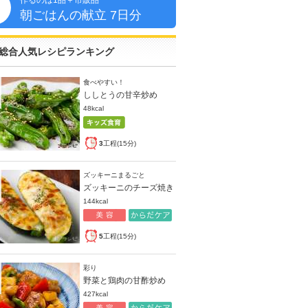
作るのは1品＋市販品
朝
朝ごはんの献立 7日分
総合人気レシピランキング
食べやすい！
ししとうの甘辛炒め
48kcal
3
工程(15分)
ズッキーニまるごと
ズッキーニのチーズ焼き
144kcal
5
工程(15分)
彩り
野菜と鶏肉の甘酢炒め
427kcal