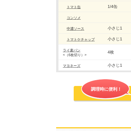
1/4缶
トマト缶
コンソメ
小さじ1
中濃ソース
小さじ1
トマトケチャップ
ライ麦パン
4枚
<（6枚切り）>
小さじ1
マヨネーズ
調理時に便利！