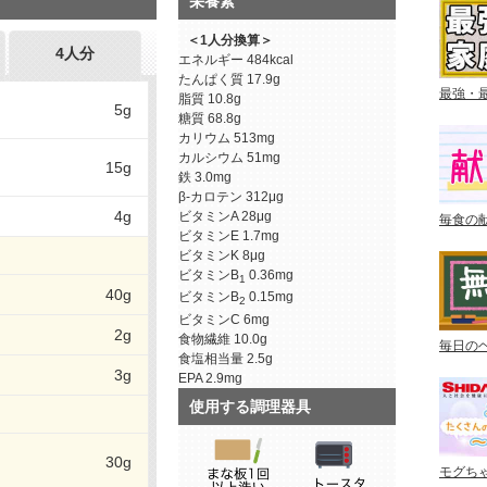
栄養素
＜1人分換算＞
4人分
エネルギー
484kcal
たんぱく質
17.9g
最強・
脂質
10.8g
5g
糖質
68.8g
カリウム
513mg
カルシウム
51mg
15g
鉄
3.0mg
β-カロテン
312μg
4g
ビタミンA
28μg
毎食の
ビタミンE
1.7mg
ビタミンK
8μg
ビタミンB
0.36mg
1
40g
ビタミンB
0.15mg
2
ビタミンC
6mg
2g
食物繊維
10.0g
毎日の
食塩相当量
2.5g
3g
EPA
2.9mg
使用する調理器具
30g
モグち