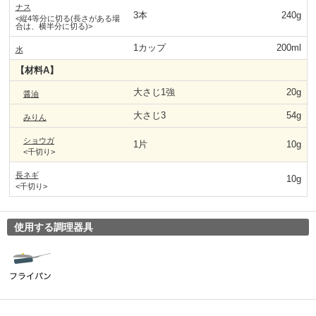
ナス
3本
240g
<縦4等分に切る(長さがある場
合は、横半分に切る)>
1カップ
200ml
水
【材料A】
大さじ1強
20g
醤油
大さじ3
54g
みりん
ショウガ
1片
10g
<千切り>
長ネギ
10g
<千切り>
使用する調理器具