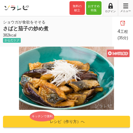
無料の
おすすめ
献立
特集
メニュー
ログイン
ショウガが食欲をそそる
さばと茄子の炒め煮
4
工程
382kcal
(35分)
キッチンで便利
”レシピ（作り方）へ