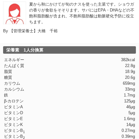
夏から秋にかけてが旬のナスを使った主菜です。ショウガ
の香りが食欲をそそります。サバにはEPA・DHAなどの不
飽和脂肪酸が含まれ、不飽和脂肪酸は動脈硬化予防に役立
ちます。
By
【管理栄養士】大橋 千裕
栄養素 1人分換算
エネルギー
382kcal
たんぱく質
22.8g
脂質
18.9g
糖質
20.6g
カリウム
659mg
カルシウム
33mg
鉄
1.7mg
β-カロテン
125μg
ビタミンA
46μg
ビタミンD
5μg
ビタミンE
1.6mg
ビタミンK
14μg
ビタミンB
0.27mg
1
ビタミンB
0.39mg
2