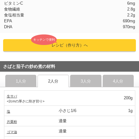
ビタミンC
6mg
食物繊維
2.8g
食塩相当量
2.2g
EPA
690mg
DHA
970mg
キッチンで便利
レシピ（作り方）へ
さばと茄子の炒め煮の材料
1人分
2人分
3人分
4人分
生サバ
200g
<2cmの厚さに削ぎ切り>
小さじ1/6
1g
塩
適量
片栗粉
適量
ゴマ油