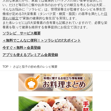
大切な家族だから、家庭では健康的でバランスの良い食事を提供した
い。だけど毎日のご飯やお弁当のおかずなどの献立を考えるのは大変…
そんなお悩みに「ソラレピ」は、管理栄養士が監修するレシピ＆厚生労
働省が定める3大栄養素（タンパク質・糖質・脂質）の基準を満たした
日
替わり献立
で“家族の健康的な食生活”を実現します。
また各レシピには5大栄養素の含有量も記載されていますので、必要な栄
養素を取って健康を維持する食事提供にお役立て頂けます。
ソラレピ サービス概要
＜無料でこんなに便利！＞ソラレピの7大ポイント
今すぐ＜無料＞会員登録
アプリも使えるプレミアム会員登録
TOP
さばと茄子の炒め煮のレシピ概要