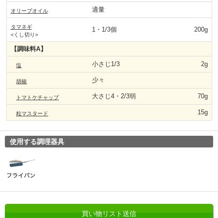
適量
オリーブオイル
タマネギ
1・1/3個
200g
<くし切り>
【調味料A】
小さじ1/3
2g
塩
少々
胡椒
大さじ4・2/3弱
70g
トマトケチャップ
15g
粒マスタード
使用する調理器具
買い物リスト送信