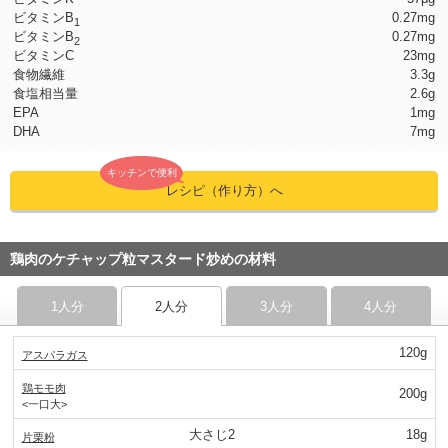
ビタミンB
0.27mg
1
ビタミンB
0.27mg
2
ビタミンC
23mg
食物繊維
3.3g
食塩相当量
2.6g
EPA
1mg
DHA
7mg
キッチンで便利
レシピ（作り方）へ
鶏肉のケチャップ粒マスタード炒めの材料
1人分
2人分
3人分
4人分
120g
アスパラガス
鶏モモ肉
200g
<一口大>
大さじ2
18g
片栗粉