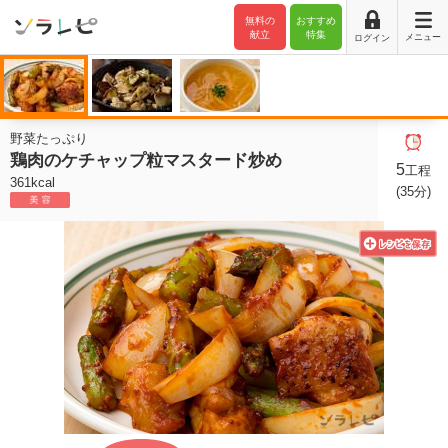
無料の
おすすめ
献立
特集
メニュー
ログイン
野菜たっぷり
鶏肉のケチャップ粒マスタード炒め
5
工程
361kcal
(35分)