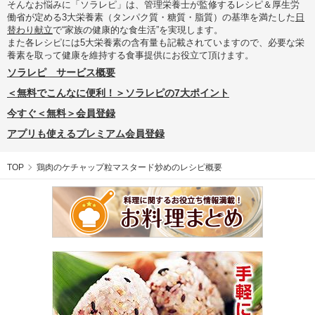
そんなお悩みに「ソラレピ」は、管理栄養士が監修するレシピ＆厚生労
働省が定める3大栄養素（タンパク質・糖質・脂質）の基準を満たした
日
替わり献立
で“家族の健康的な食生活”を実現します。
また各レシピには5大栄養素の含有量も記載されていますので、必要な栄
養素を取って健康を維持する食事提供にお役立て頂けます。
ソラレピ サービス概要
＜無料でこんなに便利！＞ソラレピの7大ポイント
今すぐ＜無料＞会員登録
アプリも使えるプレミアム会員登録
TOP
鶏肉のケチャップ粒マスタード炒めのレシピ概要