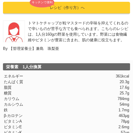
キッチンで便利
”レシピ（作り方）へ
トマトケチャップが粒マスタードの辛味を抑えてくれるの
で辛いものが苦手な方でも食べられます。こちらのレシピ
は、1人分160gの野菜を使用しています。野菜には食物繊
維やビタミンが豊富に含まれ、肌の健康に役立ちます。
By
【管理栄養士】兼島 珠梨亜
栄養素 1人分換算
エネルギー
361kcal
たんぱく質
20.3g
脂質
17.6g
糖質
25.7g
カリウム
784mg
カルシウム
54mg
鉄
1.7mg
β-カロテン
463μg
ビタミンA
78μg
ビタミンE
2.6mg
ビタミンK
57μg