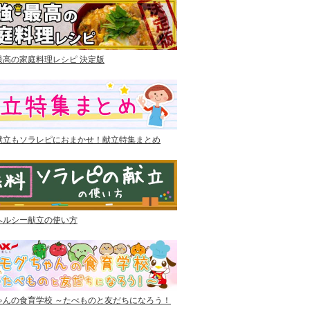
最高の家庭料理レシピ 決定版
献立もソラレピにおまかせ！献立特集まとめ
ヘルシー献立の使い方
ゃんの食育学校 ～たべものと友だちになろう！