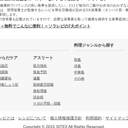
健康的でバランスの良い食事を提供したい。だけど毎日のご飯やお弁当のおかずな
は、管理栄養士が監修するレシピ＆厚生労働省が定める3大栄養素（タンパク質・
を実現します。
の含有量も記載されていますので、必要な栄養素を取って健康を維持する食事提供
＜無料でこんなに便利！＞ソラレピの7大ポイント
料理ジャンルから探す
からだケア
アスリート
和風
高血圧
筋力強化
洋風
糖尿病
貧血予防
中華風
動脈硬化
減量
その他
骨粗しょう症
筋肉疲労回復
食欲増進
試合前
ケガの予防・回復
レピとは
レシピについて
個人情報保護方針
利用規約
サイトマッ
Copyright © 2015 SITEX All Rights Reserved.