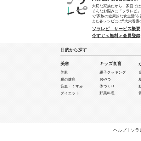
大切な家族だから、家庭では
そんなお悩みに「ソラレピ」
で“家族の健康的な食生活”
また各レシピには5大栄養素
ソラレピ サービス概要
今すぐ＜無料＞会員登録
目的から探す
美容
キッズ食育
美肌
親子クッキング
腸の健康
おやつ
貧血・くすみ
体づくり
ダイエット
野菜料理
ヘルプ
ソラ