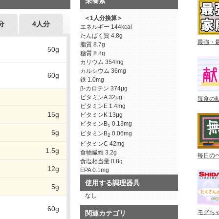
栄養素
＜1人分換算＞
分
4人分
エネルギー
144kcal
たんぱく質
4.8g
最強・
脂質
8.7g
50g
糖質
8.8g
カリウム
354mg
カルシウム
36mg
60g
鉄
1.0mg
β-カロテン
374μg
ビタミンA
32μg
毎食の
ビタミンE
1.4mg
15g
ビタミンK
13μg
ビタミンB
0.13mg
1
6g
ビタミンB
0.06mg
2
ビタミンC
42mg
1.5g
食物繊維
3.2g
毎日の
食塩相当量
0.8g
12g
EPA
0.1mg
使用する調理器具
5g
なし
60g
モグち
関連カテゴリ