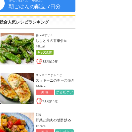
作るのは1品＋市販品
朝
朝ごはんの献立 7日分
総合人気レシピランキング
食べやすい！
ししとうの甘辛炒め
48kcal
3
工程(15分)
ズッキーニまるごと
ズッキーニのチーズ焼き
144kcal
5
工程(15分)
彩り
野菜と鶏肉の甘酢炒め
427kcal