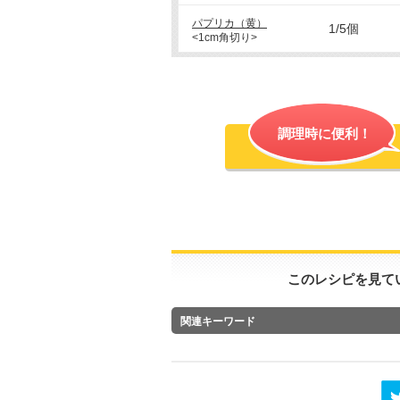
パプリカ（黄）
1/5個
<1cm角切り>
調理時に便利！
このレシピを見て
関連キーワード