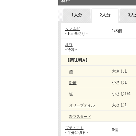
材料
1人分
2人分
3人
タマネギ
1/3個
<1cm角切り>
枝豆
<冷凍>
【調味料A】
大さじ1
酢
小さじ1
砂糖
小さじ1/4
塩
大さじ1
オリーブオイル
粒マスタード
プチトマト
6個
<半分に切る>