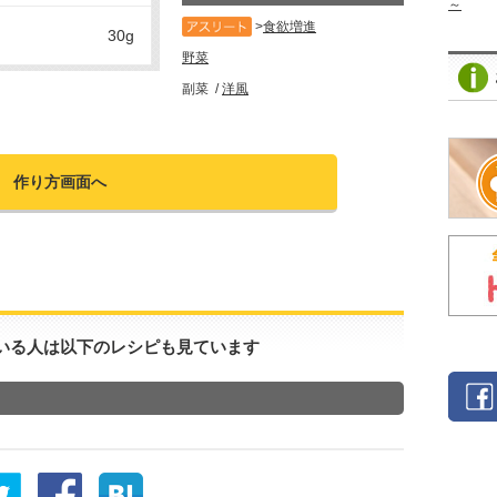
～
食欲増進
30g
野菜
副菜
洋風
作り方画面へ
いる人は以下のレシピも見ています