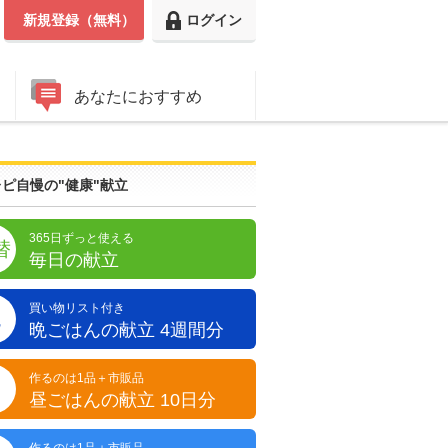
新規登録（無料）
ログイン
あなたにおすすめ
ピ自慢の"健康"献立
365日ずっと使える
替
毎日の献立
買い物リスト付き
晩
晩ごはんの献立 4週間分
作るのは1品＋市販品
昼
昼ごはんの献立 10日分