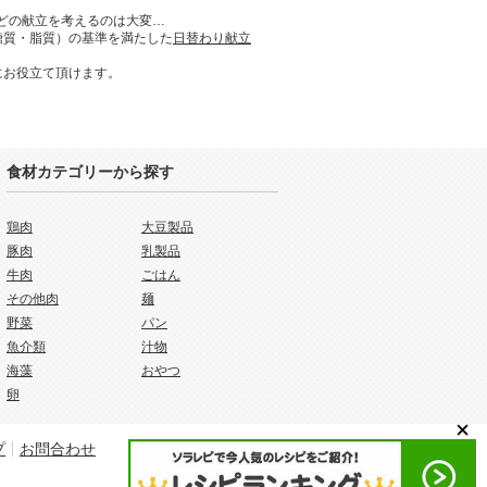
どの献立を考えるのは大変…
糖質・脂質）の基準を満たした
日替わり献立
にお役立て頂けます。
食材カテゴリーから探す
鶏肉
大豆製品
豚肉
乳製品
牛肉
ごはん
その他肉
麺
野菜
パン
魚介類
汁物
海藻
おやつ
卵
プ
お問合わせ