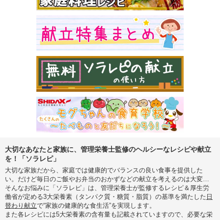
大切なあなたと家族に、管理栄養士監修のヘルシーなレシピや献立
を！「ソラレピ」
大切な家族だから、家庭では健康的でバランスの良い食事を提供した
い。だけど毎日のご飯やお弁当のおかずなどの献立を考えるのは大変…
そんなお悩みに「ソラレピ」は、管理栄養士が監修するレシピ＆厚生労
働省が定める3大栄養素（タンパク質・糖質・脂質）の基準を満たした
日
替わり献立
で“家族の健康的な食生活”を実現します。
また各レシピには5大栄養素の含有量も記載されていますので、必要な栄