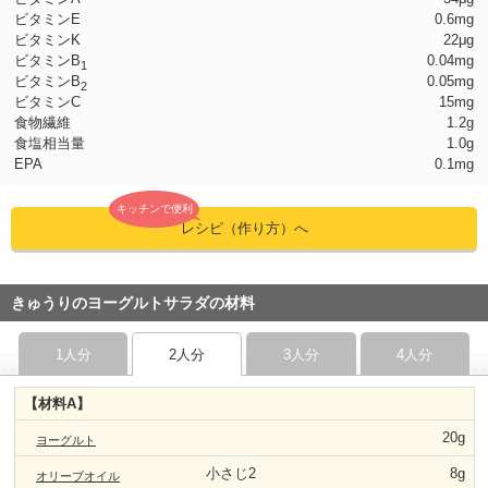
ビタミンE
0.6mg
ビタミンK
22μg
ビタミンB
0.04mg
1
ビタミンB
0.05mg
2
ビタミンC
15mg
食物繊維
1.2g
食塩相当量
1.0g
EPA
0.1mg
キッチンで便利
レシピ（作り方）へ
きゅうりのヨーグルトサラダの材料
1人分
2人分
3人分
4人分
【材料A】
20g
ヨーグルト
小さじ2
8g
オリーブオイル