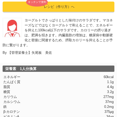
キッチンで便利
”レシピ（作り方）へ
ヨーグルトでさっぱりとした味付けのサラダです。マヨネ
ーズなどではなくヨーグルトで和えることで、エネルギー
を抑えた100kcal以下のサラダです。カロリーの摂り過ぎ
は、肥満を招きます。内臓脂肪の増加は、糖尿病や動脈硬
化と密接に関連するため、摂取カロリーを抑えることが予
防に繋がります。
By
【管理栄養士】矢尾板 美佐
栄養素 1人分換算
エネルギー
60kcal
たんぱく質
1.1g
脂質
4.4g
糖質
3.2g
カリウム
277mg
カルシウム
37mg
鉄
0.2mg
β-カロテン
375μg
ビタミンA
34μg