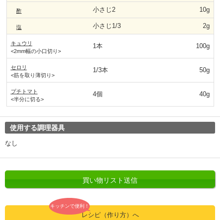
小さじ2
10g
酢
小さじ1/3
2g
塩
キュウリ
1本
100g
<2mm幅の小口切り>
セロリ
1/3本
50g
<筋を取り薄切り>
プチトマト
4個
40g
<半分に切る>
使用する調理器具
なし
買い物リスト送信
キッチンで便利！
レシピ（作り方）へ