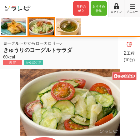
無料の
おすすめ
献立
特集
メニュー
ログイン
ヨーグルトだからローカロリー♪
きゅうりのヨーグルトサラダ
2
工程
60kcal
(10分)