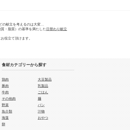
どの献立を考えるのは大変…
糖質・脂質）の基準を満たした
日替わり献立
にお役立て頂けます。
食材カテゴリーから探す
鶏肉
大豆製品
豚肉
乳製品
牛肉
ごはん
その他肉
麺
野菜
パン
魚介類
汁物
海藻
おやつ
卵