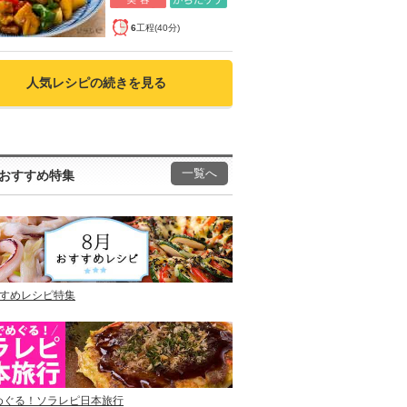
6
工程(40分)
人気レシピの続きを見る
一覧へ
おすすめ特集
すすめレシピ特集
めぐる！ソラレピ日本旅行