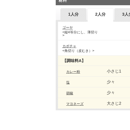
材料
1人分
2人分
3人
ゴーヤ
<縦4等分にし、薄切り
>
カボチャ
<角切り（皮むき）>
【調味料A】
小さじ1
カレー粉
少々
塩
少々
胡椒
大さじ2
マヨネーズ