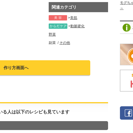
モグち
関連カテゴリ
～
美肌
動脈硬化
野菜
副菜
その他
作り方画面へ
いる人は以下のレシピも見ています