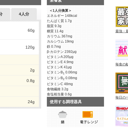
栄養素
＜1人分換算＞
分
4人分
エネルギー
148kcal
たんぱく質
1.7g
脂質
9.3g
60g
糖質
11.4g
最強・
カリウム
367mg
カルシウム
19mg
鉄
0.7mg
120g
β-カロテン
2392μg
ビタミンA
205μg
ビタミンE
4.9mg
毎食の
ビタミンK
41μg
2g
ビタミンB
0.06mg
1
ビタミンB
0.08mg
2
0.8g
ビタミンC
48mg
食物繊維
3.2g
食塩相当量
0.6g
毎日の
使用する調理器具
24g