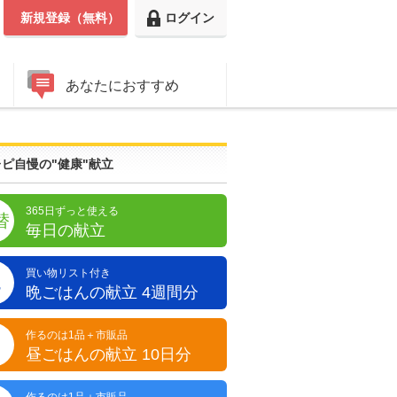
新規登録（無料）
ログイン
あなたにおすすめ
ピ自慢の"健康"献立
365日ずっと使える
替
毎日の献立
買い物リスト付き
晩
晩ごはんの献立 4週間分
作るのは1品＋市販品
昼
昼ごはんの献立 10日分