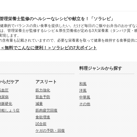
管理栄養士監修のヘルシーなレシピや献立を！「ソラレピ」
健康的でバランスの良い食事を提供したい。だけど毎日のご飯やお弁当のおかずな
は、管理栄養士が監修するレシピ＆厚生労働省が定める3大栄養素（タンパク質・
を実現します。
の含有量も記載されていますので、必要な栄養素を取って健康を維持する食事提供
＜無料でこんなに便利！＞ソラレピの7大ポイント
料理ジャンルから探す
からだケア
アスリート
和風
高血圧
筋力強化
洋風
糖尿病
貧血予防
中華風
動脈硬化
減量
その他
骨粗しょう症
筋肉疲労回復
食欲増進
試合前
ケガの予防・回復