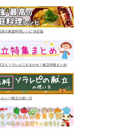
最高の家庭料理レシピ 決定版
献立もソラレピにおまかせ！献立特集まとめ
ヘルシー献立の使い方