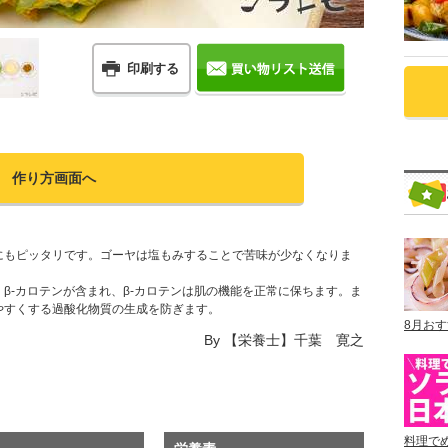
印刷する
作り方画面へ
にもピッタリです。ゴーヤは塩もみすることで苦味が少なくなりま
β‐カロテンが含まれ、β-カロテンは肌の機能を正常に保ちます。ま
やすくする過酸化物質の生成を防ぎます。
8月お
By
【栄養士】千葉 寛之
料理で