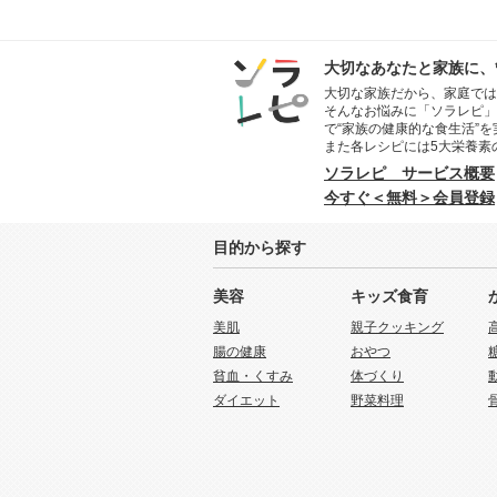
大切なあなたと家族に、
大切な家族だから、家庭では
そんなお悩みに「ソラレピ」
で“家族の健康的な食生活”
また各レシピには5大栄養素
ソラレピ サービス概要
今すぐ＜無料＞会員登録
目的から探す
美容
キッズ食育
美肌
親子クッキング
腸の健康
おやつ
貧血・くすみ
体づくり
ダイエット
野菜料理