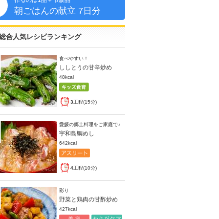
作るのは1品＋市販品
朝
朝ごはんの献立 7日分
総合人気レシピランキング
食べやすい！
ししとうの甘辛炒め
48kcal
3
工程(15分)
愛媛の郷土料理をご家庭で♪
宇和島鯛めし
642kcal
4
工程(10分)
彩り
野菜と鶏肉の甘酢炒め
427kcal