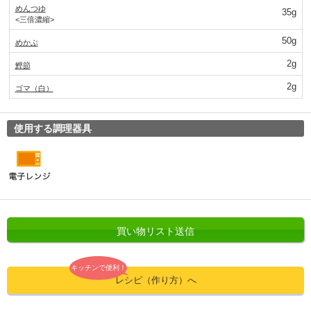
めんつゆ
35g
<三倍濃縮>
50g
めかぶ
2g
鰹節
2g
ゴマ（白）
使用する調理器具
買い物リスト送信
キッチンで便利！
レシピ（作り方）へ