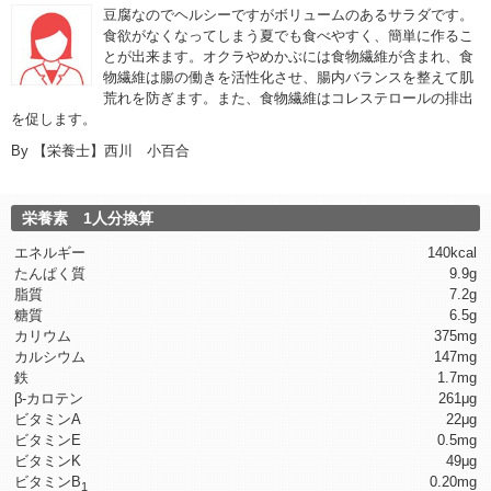
豆腐なのでヘルシーですがボリュームのあるサラダです。
食欲がなくなってしまう夏でも食べやすく、簡単に作るこ
とが出来ます。オクラやめかぶには食物繊維が含まれ、食
物繊維は腸の働きを活性化させ、腸内バランスを整えて肌
荒れを防ぎます。また、食物繊維はコレステロールの排出
を促します。
By
【栄養士】西川 小百合
栄養素 1人分換算
エネルギー
140kcal
たんぱく質
9.9g
脂質
7.2g
糖質
6.5g
カリウム
375mg
カルシウム
147mg
鉄
1.7mg
β-カロテン
261μg
ビタミンA
22μg
ビタミンE
0.5mg
ビタミンK
49μg
ビタミンB
0.20mg
1