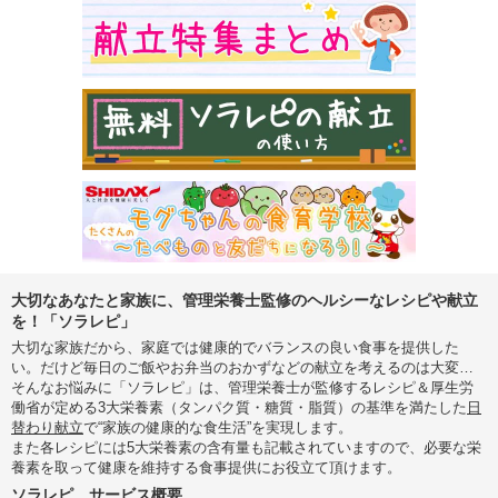
大切なあなたと家族に、管理栄養士監修のヘルシーなレシピや献立
を！「ソラレピ」
大切な家族だから、家庭では健康的でバランスの良い食事を提供した
い。だけど毎日のご飯やお弁当のおかずなどの献立を考えるのは大変…
そんなお悩みに「ソラレピ」は、管理栄養士が監修するレシピ＆厚生労
働省が定める3大栄養素（タンパク質・糖質・脂質）の基準を満たした
日
替わり献立
で“家族の健康的な食生活”を実現します。
また各レシピには5大栄養素の含有量も記載されていますので、必要な栄
養素を取って健康を維持する食事提供にお役立て頂けます。
ソラレピ サービス概要