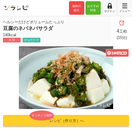
無料の
おすすめ
献立
特集
メニュー
ログイン
ヘルシーだけどボリュームたっぷり
豆腐のネバネバサラダ
4
工程
140kcal
(15分)
キッチンで便利
”レシピ（作り方）へ