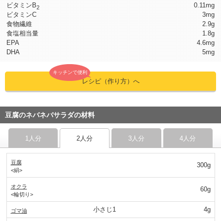
ビタミンB
0.11mg
2
ビタミンC
3mg
食物繊維
2.9g
食塩相当量
1.8g
EPA
4.6mg
DHA
5mg
キッチンで便利
レシピ（作り方）へ
豆腐のネバネバサラダの材料
1人分
2人分
3人分
4人分
豆腐
300g
<絹>
オクラ
60g
<輪切り>
小さじ1
4g
ゴマ油