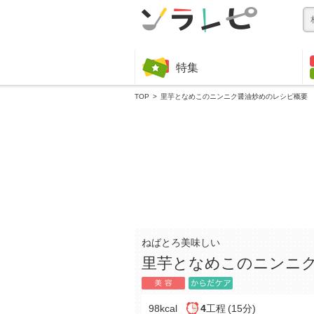
特集
TOP
里芋となめこのニンニク醤油炒めのレシピ概要
ねばとろ美味しい
里芋となめこのニンニ
98kcal
4
工程
(15分)