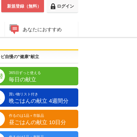
新規登録（無料）
ログイン
あなたにおすすめ
ピ自慢の"健康"献立
365日ずっと使える
替
毎日の献立
買い物リスト付き
晩
晩ごはんの献立 4週間分
作るのは1品＋市販品
昼
昼ごはんの献立 10日分