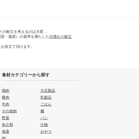
どの献立を考えるのは大変…
糖質・脂質）の基準を満たした
日替わり献立
にお役立て頂けます。
食材カテゴリーから探す
鶏肉
大豆製品
豚肉
乳製品
牛肉
ごはん
その他肉
麺
野菜
パン
魚介類
汁物
海藻
おやつ
卵