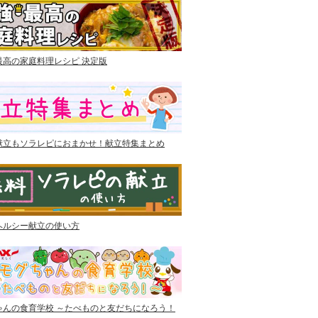
最高の家庭料理レシピ 決定版
献立もソラレピにおまかせ！献立特集まとめ
ヘルシー献立の使い方
ゃんの食育学校 ～たべものと友だちになろう！