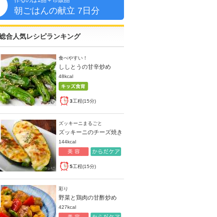
作るのは1品＋市販品
朝
朝ごはんの献立 7日分
総合人気レシピランキング
食べやすい！
ししとうの甘辛炒め
48kcal
3
工程(15分)
ズッキーニまるごと
ズッキーニのチーズ焼き
144kcal
5
工程(15分)
彩り
野菜と鶏肉の甘酢炒め
427kcal