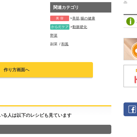
～
関連カテゴリ
美肌
腸の健康
動脈硬化
野菜
副菜
和風
作り方画面へ
いる人は以下のレシピも見ています