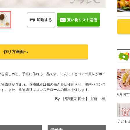
印刷する
作り方画面へ
いを楽しめる、手軽に作れる一品です。にんにくとゴマの風味がポイ
食物繊維が含まれ、食物繊維は腸の働きを活性化させ、腸内バランス
ます。また、食物繊維はコレステロールの排出を促します。
8月お
By
【管理栄養士】山宮 楓
子ども