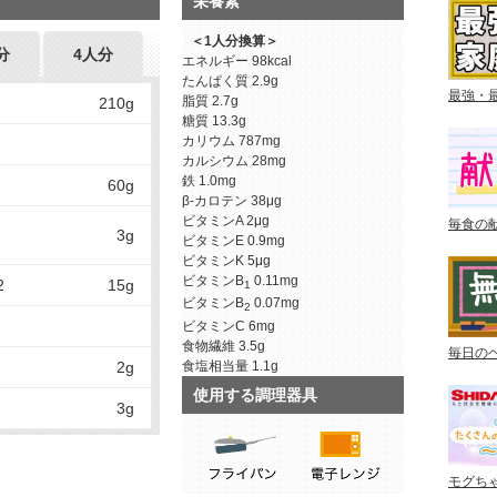
栄養素
＜1人分換算＞
分
4人分
エネルギー
98kcal
たんぱく質
2.9g
最強・
脂質
2.7g
210g
糖質
13.3g
カリウム
787mg
カルシウム
28mg
鉄
1.0mg
60g
β-カロテン
38μg
ビタミンA
2μg
毎食の
3g
ビタミンE
0.9mg
ビタミンK
5μg
ビタミンB
0.11mg
2
15g
1
ビタミンB
0.07mg
2
ビタミンC
6mg
食物繊維
3.5g
毎日の
食塩相当量
1.1g
2g
使用する調理器具
3g
モグち