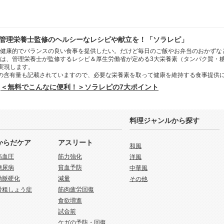
管理栄養士監修のヘルシーなレシピや献立を！「ソラレピ」
健康的でバランスの良い食事を提供したい。だけど毎日のご飯やお弁当のおかずな
は、管理栄養士が監修するレシピ＆厚生労働省が定める3大栄養素（タンパク質・
を実現します。
の含有量も記載されていますので、必要な栄養素を取って健康を維持する食事提供
＜無料でこんなに便利！＞ソラレピの7大ポイント
料理ジャンルから探す
からだケア
アスリート
和風
高血圧
筋力強化
洋風
糖尿病
貧血予防
中華風
動脈硬化
減量
その他
骨粗しょう症
筋肉疲労回復
食欲増進
試合前
ケガの予防・回復