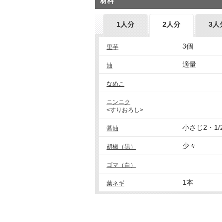
材料
1人分
2人分
3人
3個
里芋
適量
油
なめこ
ニンニク
<すりおろし>
小さじ2・1/
醤油
少々
胡椒（黒）
ゴマ（白）
1本
葉ネギ