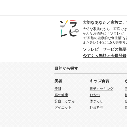
大切なあなたと家族に、
大切な家族だから、家庭では
そんなお悩みに「ソラレピ」
で“家族の健康的な食生活”
また各レシピには5大栄養素
ソラレピ サービス概要
今すぐ＜無料＞会員登録
目的から探す
美容
キッズ食育
美肌
親子クッキング
腸の健康
おやつ
貧血・くすみ
体づくり
ダイエット
野菜料理