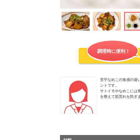
調理時に便利！
里芋なめこの食感の違
ントです。
サトイモやなめこには
を整えて肌荒れを防ぎ