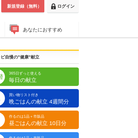
新規登録（無料）
ログイン
あなたにおすすめ
ピ自慢の"健康"献立
365日ずっと使える
替
毎日の献立
買い物リスト付き
晩
晩ごはんの献立 4週間分
作るのは1品＋市販品
昼
昼ごはんの献立 10日分