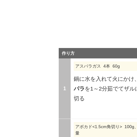
作り方
アスパラガス 4本 60g
鍋に水を入れて火にかけ
1
パラ
を1～2分茹でてザルに
切る
アボカド<1.5cm角切り> 100
量