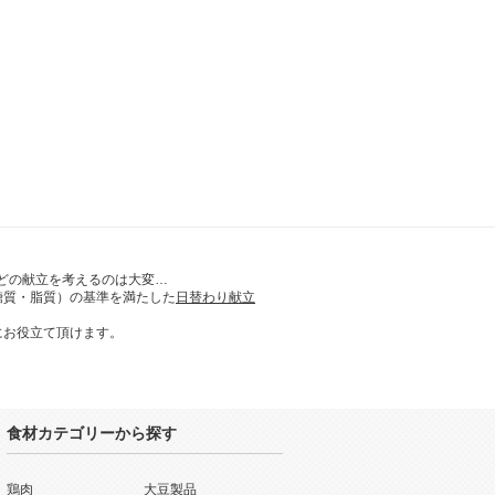
どの献立を考えるのは大変…
糖質・脂質）の基準を満たした
日替わり献立
にお役立て頂けます。
食材カテゴリーから探す
鶏肉
大豆製品