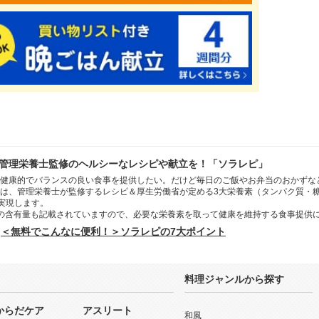
管理栄養士監修のヘルシーなレシピや献立を！「ソラレピ」
健康的でバランスの良い食事を提供したい。だけど毎日のご飯やお弁当のおかずな
は、管理栄養士が監修するレシピ＆厚生労働省が定める3大栄養素（タンパク質・
を実現します。
の含有量も記載されていますので、必要な栄養素を取って健康を維持する食事提供
＜無料でこんなに便利！＞ソラレピの7大ポイント
料理ジャンルから探す
からだケア
アスリート
和風