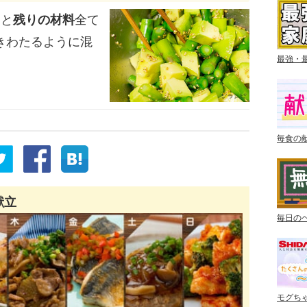
ラと
残りの材料
全て
きわたるように混
最強・
毎食の
献立
毎日の
モグち