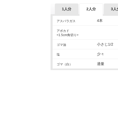
1人分
2人分
3人
4本
アスパラガス
アボカド
<1.5cm角切り>
小さじ1/2
ゴマ油
少々
塩
適量
ゴマ（白）