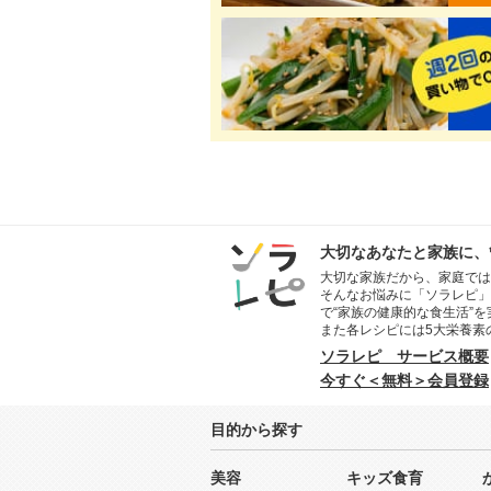
大切なあなたと家族に、
大切な家族だから、家庭では
そんなお悩みに「ソラレピ」
で“家族の健康的な食生活”
また各レシピには5大栄養素
ソラレピ サービス概要
今すぐ＜無料＞会員登録
目的から探す
美容
キッズ食育