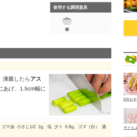
使用する調理器具
、沸騰したら
アス
あげ、1.5cm幅に
8月お
g、ゴマ油 小さじ1/2 2g、塩 少々 0.8g、ゴマ（白） 適
子ども