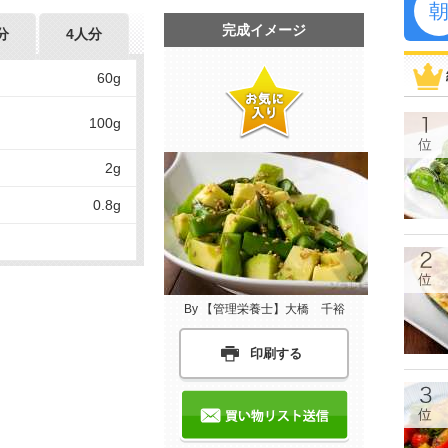
完成イメージ
分
4人分
60g
100g
2g
0.8g
By 【管理栄養士】大橋 千裕
印刷する