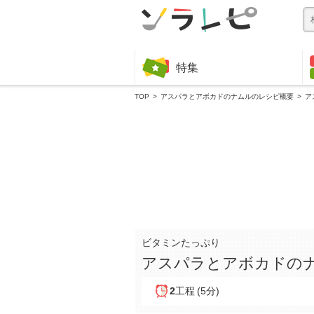
特集
TOP
アスパラとアボカドのナムルのレシピ概要
ア
ビタミンたっぷり
アスパラとアボカドの
2
工程
(5分)