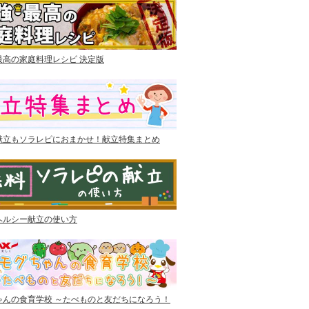
最高の家庭料理レシピ 決定版
献立もソラレピにおまかせ！献立特集まとめ
ヘルシー献立の使い方
ゃんの食育学校 ～たべものと友だちになろう！