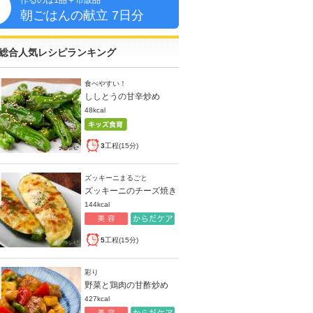
作るのは1品＋市販品
朝
朝ごはんの献立 7日分
総合人気レシピランキング
食べやすい！
ししとうの甘辛炒め
48kcal
3
工程(15分)
ズッキーニまるごと
ズッキーニのチーズ焼き
144kcal
5
工程(15分)
彩り
野菜と鶏肉の甘酢炒め
427kcal