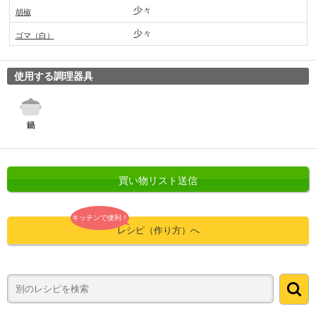
少々
胡椒
少々
ゴマ（白）
使用する調理器具
買い物リスト送信
キッチンで便利！
レシピ（作り方）へ