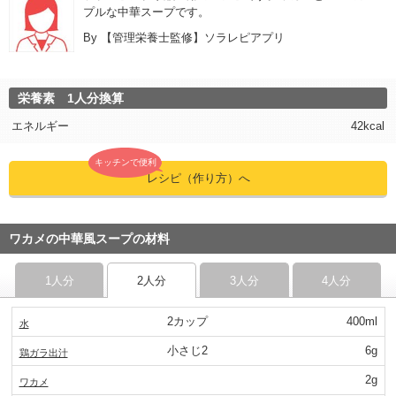
プルな中華スープです。
By
【管理栄養士監修】ソラレピアプリ
栄養素 1人分換算
エネルギー
42kcal
キッチンで便利
レシピ（作り方）へ
ワカメの中華風スープの材料
1人分
2人分
3人分
4人分
2カップ
400ml
水
小さじ2
6g
鶏ガラ出汁
2g
ワカメ