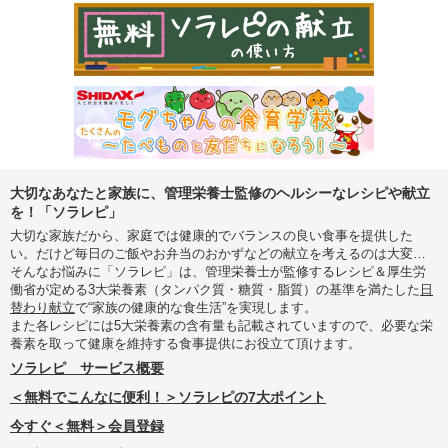
大切なあなたと家族に、管理栄養士監修のヘルシーなレシピや献立
を！「ソラレピ」
大切な家族だから、家庭では健康的でバランスの良い食事を提供した
い。だけど毎日のご飯やお弁当のおかずなどの献立を考えるのは大変…
そんなお悩みに「ソラレピ」は、管理栄養士が監修するレシピ＆厚生労
働省が定める3大栄養素（タンパク質・糖質・脂質）の基準を満たした
日
替わり献立
で“家族の健康的な食生活”を実現します。
また各レシピには5大栄養素の含有量も記載されていますので、必要な栄
養素を取って健康を維持する食事提供にお役立て頂けます。
ソラレピ サービス概要
＜無料でこんなに便利！＞ソラレピの7大ポイント
今すぐ＜無料＞会員登録