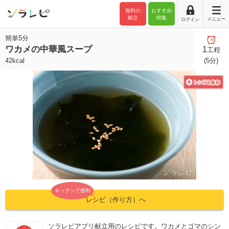
無料の
おすすめ
献立
特集
メニュー
ログイン
簡単5分
ワカメの中華風スープ
1
工程
42kcal
(5分)
キッチンで便利
”レシピ（作り方）へ
ソラレピアプリ献立用のレシピです。ワカメとゴマのシン