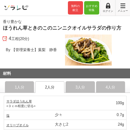
無料の
おすすめ
献立
特集
メニュー
ログイン
香り豊かな
ほうれん草ときのこのニンニクオイルサラダの作り方
4
工程(20分)
By 【管理栄養士】葉梨 静香
材料
1人分
2人分
3人分
4人分
サラダほうれん草
100g
<３ｃｍ程度に切る>
少々
0.7g
塩
大さじ2
24g
オリーブオイル