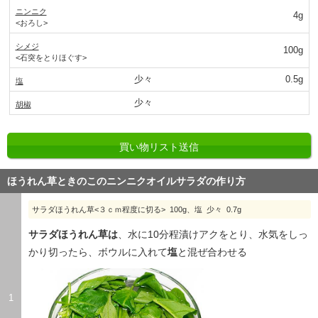
ニンニク
4g
<おろし>
シメジ
100g
<石突をとりほぐす>
少々
0.5g
塩
少々
胡椒
買い物リスト送信
ほうれん草ときのこのニンニクオイルサラダの作り方
サラダほうれん草<３ｃｍ程度に切る> 100g、塩 少々 0.7g
サラダほうれん草は
、水に10分程漬けアクをとり、水気をしっ
かり切ったら、ボウルに入れて
塩
と混ぜ合わせる
1