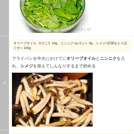
オリーブオイル 大さじ2 24g、ニンニク<おろし> 4g、シメジ<石突をとりほ
ぐす> 100g
フライパンを中火にかけてに
オリーブオイル
と
ニンニク
を入
れ、
シメジ
を加えてしんなりするまで炒める
2