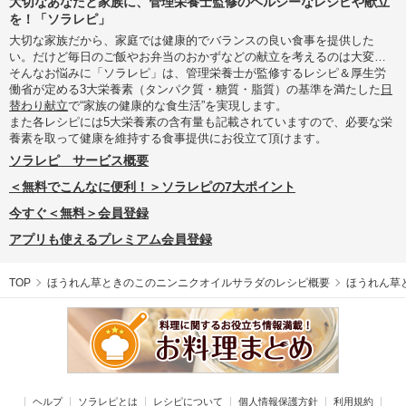
大切なあなたと家族に、管理栄養士監修のヘルシーなレシピや献立
を！「ソラレピ」
大切な家族だから、家庭では健康的でバランスの良い食事を提供した
い。だけど毎日のご飯やお弁当のおかずなどの献立を考えるのは大変…
そんなお悩みに「ソラレピ」は、管理栄養士が監修するレシピ＆厚生労
働省が定める3大栄養素（タンパク質・糖質・脂質）の基準を満たした
日
替わり献立
で“家族の健康的な食生活”を実現します。
また各レシピには5大栄養素の含有量も記載されていますので、必要な栄
養素を取って健康を維持する食事提供にお役立て頂けます。
ソラレピ サービス概要
＜無料でこんなに便利！＞ソラレピの7大ポイント
今すぐ＜無料＞会員登録
アプリも使えるプレミアム会員登録
TOP
ほうれん草ときのこのニンニクオイルサラダのレシピ概要
ほうれん草
ヘルプ
ソラレピとは
レシピについて
個人情報保護方針
利用規約