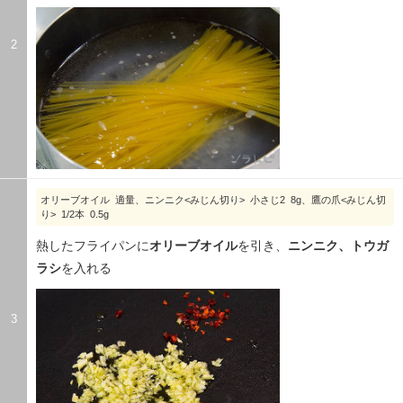
2
オリーブオイル 適量、ニンニク<みじん切り> 小さじ2 8g、鷹の爪<みじん切
り> 1/2本 0.5g
熱したフライパンに
オリーブオイル
を引き、
ニンニク、トウガ
ラシ
を入れる
3