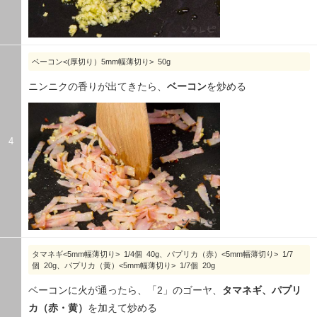
ベーコン<(厚切り）5mm幅薄切り> 50g
ニンニクの香りが出てきたら、
ベーコン
を炒める
4
タマネギ<5mm幅薄切り> 1/4個 40g、パプリカ（赤）<5mm幅薄切り> 1/7
個 20g、パプリカ（黄）<5mm幅薄切り> 1/7個 20g
ベーコンに火が通ったら、「2」のゴーヤ、
タマネギ、パプリ
カ（赤・黄）
を加えて炒める