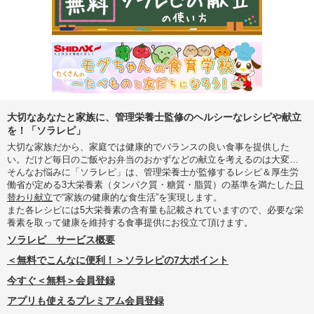
大切なあなたと家族に、管理栄養士監修のヘルシーなレシピや献立
を！「ソラレピ」
大切な家族だから、家庭では健康的でバランスの良い食事を提供した
い。だけど毎日のご飯やお弁当のおかずなどの献立を考えるのは大変…
そんなお悩みに「ソラレピ」は、管理栄養士が監修するレシピ＆厚生労
働省が定める3大栄養素（タンパク質・糖質・脂質）の基準を満たした
日
替わり献立
で“家族の健康的な食生活”を実現します。
また各レシピには5大栄養素の含有量も記載されていますので、必要な栄
養素を取って健康を維持する食事提供にお役立て頂けます。
ソラレピ サービス概要
＜無料でこんなに便利！＞ソラレピの7大ポイント
今すぐ＜無料＞会員登録
アプリも使えるプレミアム会員登録