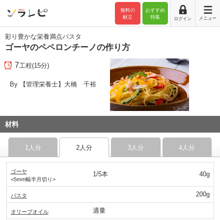
無料の
おすすめ
献立
特集
メニュー
ログイン
彩り豊かな栄養満点パスタ
ゴーヤのペペロンチーノの作り方
7
工程(15分)
By 【管理栄養士】大橋 千裕
材料
1人分
2人分
3人分
4人分
ゴーヤ
1/5本
40g
<5mm幅半月切り>
200g
パスタ
適量
オリーブオイル