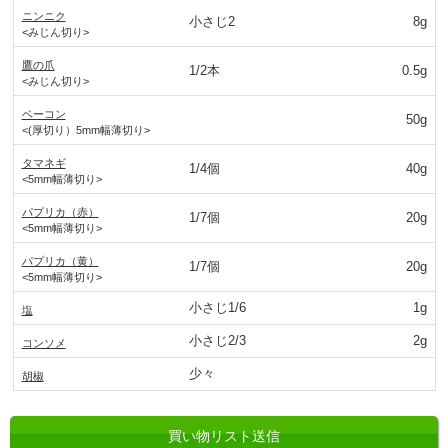
ニンニク
小さじ2
8g
<みじん切り>
鷹の爪
1/2本
0.5g
<みじん切り>
ベーコン
50g
<(厚切り）5mm幅薄切り>
タマネギ
1/4個
40g
<5mm幅薄切り>
パプリカ（赤）
1/7個
20g
<5mm幅薄切り>
パプリカ（黄）
1/7個
20g
<5mm幅薄切り>
小さじ1/6
1g
塩
小さじ2/3
2g
コンソメ
少々
胡椒
買い物リスト送信