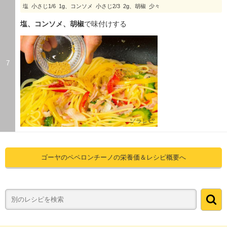
塩 小さじ1/6 1g、コンソメ 小さじ2/3 2g、胡椒 少々
塩、コンソメ、胡椒
で味付けする
7
ゴーヤのペペロンチーノの栄養価＆レシピ概要へ