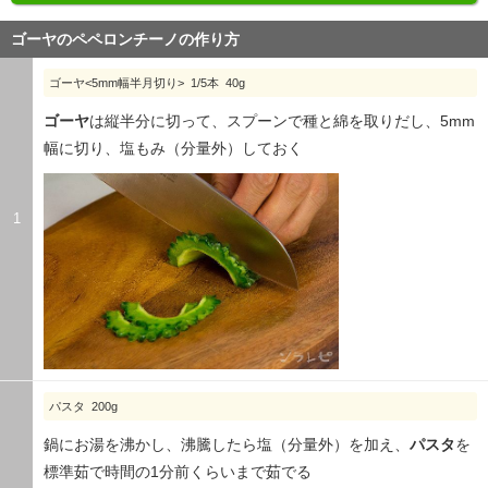
ゴーヤのペペロンチーノの作り方
ゴーヤ<5mm幅半月切り> 1/5本 40g
ゴーヤ
は縦半分に切って、スプーンで種と綿を取りだし、5mm
幅に切り、塩もみ（分量外）しておく
1
パスタ 200g
鍋にお湯を沸かし、沸騰したら塩（分量外）を加え、
パスタ
を
標準茹で時間の1分前くらいまで茹でる