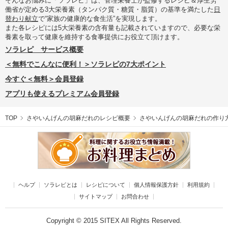
そんなお悩みに「ソラレピ」は、管理栄養士が監修するレシピ＆厚生労
働省が定める3大栄養素（タンパク質・糖質・脂質）の基準を満たした
日
替わり献立
で“家族の健康的な食生活”を実現します。
また各レシピには5大栄養素の含有量も記載されていますので、必要な栄
養素を取って健康を維持する食事提供にお役立て頂けます。
ソラレピ サービス概要
＜無料でこんなに便利！＞ソラレピの7大ポイント
今すぐ＜無料＞会員登録
アプリも使えるプレミアム会員登録
TOP
さやいんげんの胡麻だれのレシピ概要
さやいんげんの胡麻だれの作り
ヘルプ
ソラレピとは
レシピについて
個人情報保護方針
利用規約
サイトマップ
お問合わせ
Copyright © 2015 SITEX All Rights Reserved.