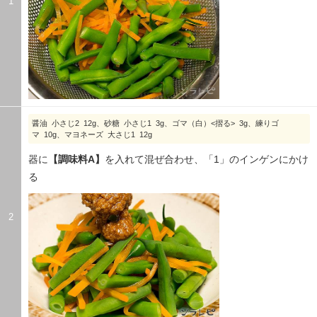
1
醤油 小さじ2 12g、砂糖 小さじ1 3g、ゴマ（白）<摺る> 3g、練りゴ
マ 10g、マヨネーズ 大さじ1 12g
器に
【調味料A】
を入れて混ぜ合わせ、「1」のインゲンにかけ
る
2