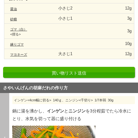
小さじ2
12g
醤油
小さじ1
3g
砂糖
ゴマ（白）
3g
<摺る>
10g
練りゴマ
大さじ1
12g
マヨネーズ
買い物リスト送信
さやいんげんの胡麻だれの作り方
インゲン<4cm幅に切る> 140ｇ、ニンジン<千切り> 1/7本弱 30g
鍋に湯を沸かし、
インゲン
と
ニンジン
を3分程茹でたら冷水に
とり、水気を切って器に盛り付ける