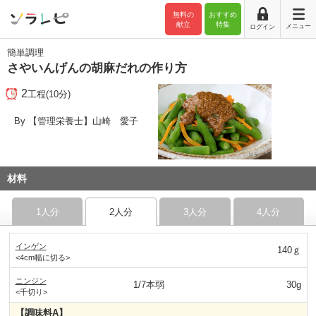
無料の
おすすめ
献立
特集
メニュー
ログイン
簡単調理
さやいんげんの胡麻だれの作り方
2
工程(10分)
By 【管理栄養士】山崎 愛子
材料
1人分
2人分
3人分
4人分
インゲン
140ｇ
<4cm幅に切る>
ニンジン
1/7本弱
30g
<千切り>
【調味料A】