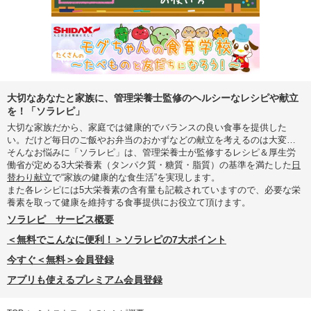
大切なあなたと家族に、管理栄養士監修のヘルシーなレシピや献立
を！「ソラレピ」
大切な家族だから、家庭では健康的でバランスの良い食事を提供した
い。だけど毎日のご飯やお弁当のおかずなどの献立を考えるのは大変…
そんなお悩みに「ソラレピ」は、管理栄養士が監修するレシピ＆厚生労
働省が定める3大栄養素（タンパク質・糖質・脂質）の基準を満たした
日
替わり献立
で“家族の健康的な食生活”を実現します。
また各レシピには5大栄養素の含有量も記載されていますので、必要な栄
養素を取って健康を維持する食事提供にお役立て頂けます。
ソラレピ サービス概要
＜無料でこんなに便利！＞ソラレピの7大ポイント
今すぐ＜無料＞会員登録
アプリも使えるプレミアム会員登録