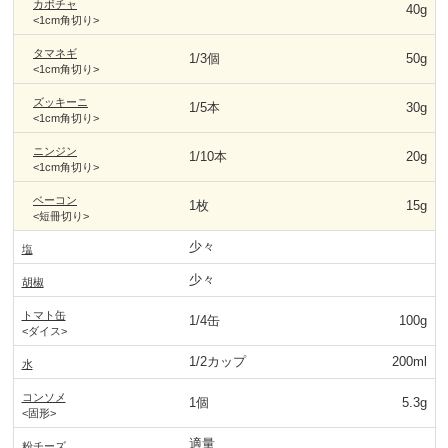
カボチャ
40g
<1cm角切り>
タマネギ
1/3個
50g
<1cm角切り>
ズッキーニ
1/5本
30g
<1cm角切り>
ニンジン
1/10本
20g
<1cm角切り>
ベーコン
1枚
15g
<短冊切り>
少々
塩
少々
胡椒
トマト缶
1/4缶
100g
<ダイス>
1/2カップ
200ml
水
コンソメ
1個
5.3g
<固形>
適量
粉チーズ