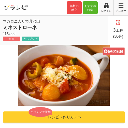
無料の
おすすめ
献立
特集
メニュー
ログイン
マカロニ入りで具沢山
ミネストローネ
3
工程
115kcal
(30分)
キッチンで便利
”レシピ（作り方）へ