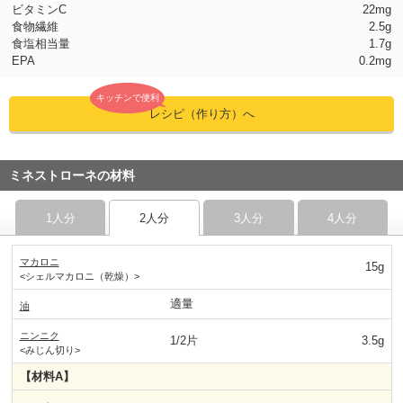
ビタミンC
22mg
食物繊維
2.5g
食塩相当量
1.7g
EPA
0.2mg
キッチンで便利
レシピ（作り方）へ
ミネストローネの材料
1人分
2人分
3人分
4人分
マカロニ
15g
<シェルマカロニ（乾燥）>
適量
油
ニンニク
1/2片
3.5g
<みじん切り>
【材料A】