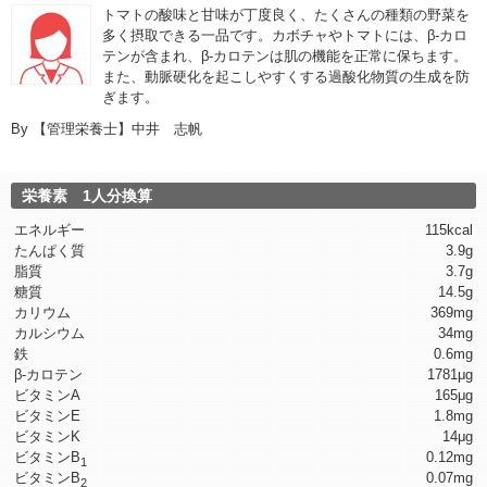
トマトの酸味と甘味が丁度良く、たくさんの種類の野菜を
多く摂取できる一品です。カボチャやトマトには、β-カロ
テンが含まれ、β-カロテンは肌の機能を正常に保ちます。
また、動脈硬化を起こしやすくする過酸化物質の生成を防
ぎます。
By
【管理栄養士】中井 志帆
栄養素 1人分換算
エネルギー
115kcal
たんぱく質
3.9g
脂質
3.7g
糖質
14.5g
カリウム
369mg
カルシウム
34mg
鉄
0.6mg
β-カロテン
1781μg
ビタミンA
165μg
ビタミンE
1.8mg
ビタミンK
14μg
ビタミンB
0.12mg
1
ビタミンB
0.07mg
2