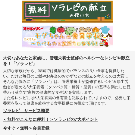
大切なあなたと家族に、管理栄養士監修のヘルシーなレシピや献立
を！「ソラレピ」
大切な家族だから、家庭では健康的でバランスの良い食事を提供した
い。だけど毎日のご飯やお弁当のおかずなどの献立を考えるのは大変…
そんなお悩みに「ソラレピ」は、管理栄養士が監修するレシピ＆厚生労
働省が定める3大栄養素（タンパク質・糖質・脂質）の基準を満たした
日
替わり献立
で“家族の健康的な食生活”を実現します。
また各レシピには5大栄養素の含有量も記載されていますので、必要な栄
養素を取って健康を維持する食事提供にお役立て頂けます。
ソラレピ サービス概要
＜無料でこんなに便利！＞ソラレピの7大ポイント
今すぐ＜無料＞会員登録