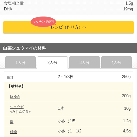
食塩相当量
1.5g
DHA
19mg
キッチンで便利
レシピ（作り方）へ
白菜シュウマイの材料
1人分
2人分
3人分
4人分
2・1/2枚
250g
白菜
【材料A】
200g
豚挽肉
ショウガ
1片
10g
<みじん切り>
小さじ1/5
1.2g
塩
小さじ1・1/2
4.5g
砂糖