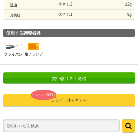
小さじ2
12g
醤油
大さじ1
9g
片栗粉
使用する調理器具
買い物リスト送信
キッチンで便利！
レシピ（作り方）へ