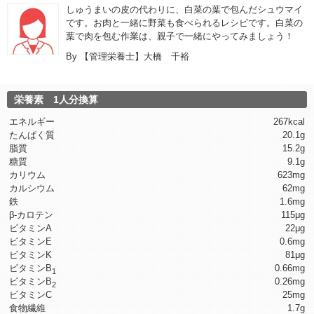
しゅうまいの皮の代わりに、白菜の葉で包んだシュウマイ
です。お肉と一緒に野菜も食べられるレシピです。白菜の
葉で肉を包む作業は、親子で一緒にやってみましょう！
By
【管理栄養士】大橋 千裕
栄養素 1人分換算
エネルギー
267kcal
たんぱく質
20.1g
脂質
15.2g
糖質
9.1g
カリウム
623mg
カルシウム
62mg
鉄
1.6mg
β-カロテン
115μg
ビタミンA
22μg
ビタミンE
0.6mg
ビタミンK
81μg
ビタミンB
0.66mg
1
ビタミンB
0.26mg
2
ビタミンC
25mg
食物繊維
1.7g