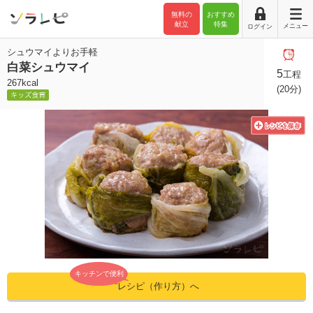
無料の
おすすめ
献立
特集
メニュー
ログイン
シュウマイよりお手軽
白菜シュウマイ
5
工程
267kcal
(20分)
キッチンで便利
”レシピ（作り方）へ