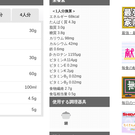
栄養素
＜1人分換算＞
分
4人分
エネルギー
68kcal
たんぱく質
4.3g
脂質
3.0g
30g
糖質
3.8g
最強・
カリウム
98mg
カルシウム
42mg
鉄
0.6mg
β-カロテン
1155μg
30g
ビタミンA
114μg
ビタミンE
0.2mg
毎食の
ビタミンK
2μg
60g
ビタミンB
0.02mg
1
ビタミンB
0.02mg
2
100ml
食物繊維
2.7g
食塩相当量
0.5g
4.5g
使用する調理器具
毎日の
5g