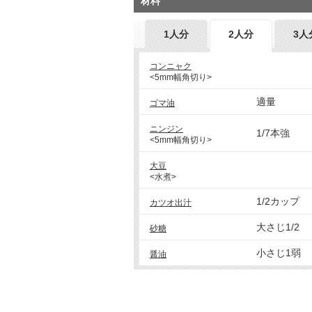
材料
1人分
2人分
3人
コンニャク
<5mm幅角切り>
適量
ゴマ油
ニンジン
1/7本強
<5mm幅角切り>
大豆
<水煮>
1/2カップ
カツオ出汁
大さじ1/2
砂糖
小さじ1弱
醤油