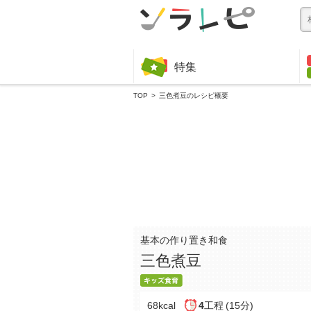
特集
TOP
三色煮豆のレシピ概要
基本の作り置き和食
三色煮豆
68kcal
4
工程
(15分)