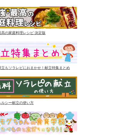
最高の家庭料理レシピ 決定版
献立もソラレピにおまかせ！献立特集まとめ
ヘルシー献立の使い方