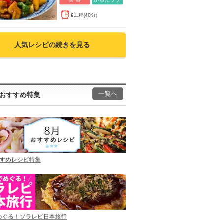
6
工程(40分)
人気レシピの続きを見る
一覧へ
おすすめ特集
すすめレシピ特集
めぐる！ソラレピ日本旅行