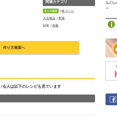
関連カテゴリ
モグち
～
体づくり
大豆製品
野菜
副菜
和風
作り方画面へ
いる人は以下のレシピも見ています