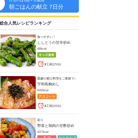
作るのは1品＋市販品
朝
朝ごはんの献立 7日分
総合人気レシピランキング
食べやすい！
ししとうの甘辛炒め
48kcal
3
工程(15分)
愛媛の郷土料理をご家庭で♪
宇和島鯛めし
642kcal
4
工程(10分)
彩り
野菜と鶏肉の甘酢炒め
427kcal