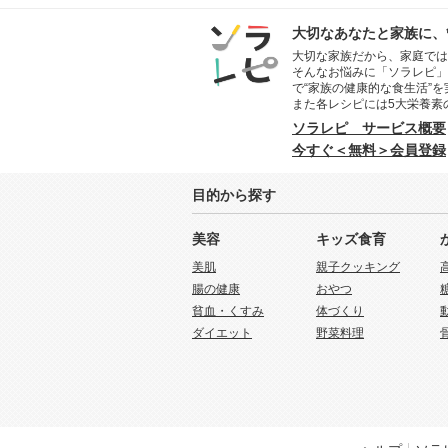
大切なあなたと家族に、
大切な家族だから、家庭では
そんなお悩みに「ソラレピ」
で“家族の健康的な食生活”
また各レシピには5大栄養素
ソラレピ サービス概要
今すぐ＜無料＞会員登録
目的から探す
美容
キッズ食育
美肌
親子クッキング
腸の健康
おやつ
貧血・くすみ
体づくり
ダイエット
野菜料理