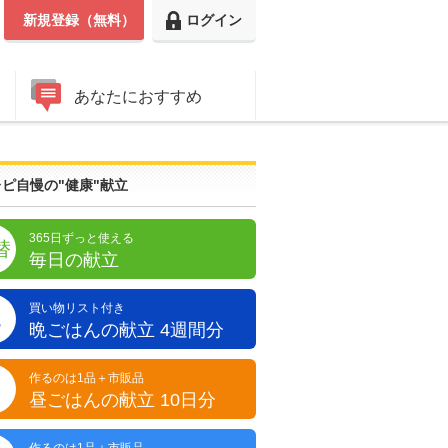
新規登録（無料）
ログイン
あなたにおすすめ
ピ自慢の"健康"献立
365日ずっと使える
替
毎日の献立
買い物リスト付き
晩
晩ごはんの献立 4週間分
作るのは1品＋市販品
昼
昼ごはんの献立 10日分