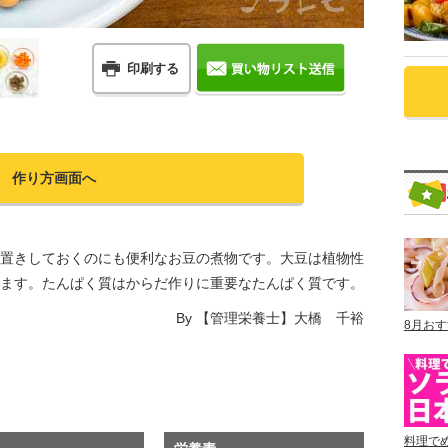
印刷する
作り方画面へ
置きしておくのにも便利なお豆の煮物です。大豆は植物性
ます。たんぱく質はからだ作りに重要なたんぱく質です。
By
【管理栄養士】大橋 千裕
8月お
料理で