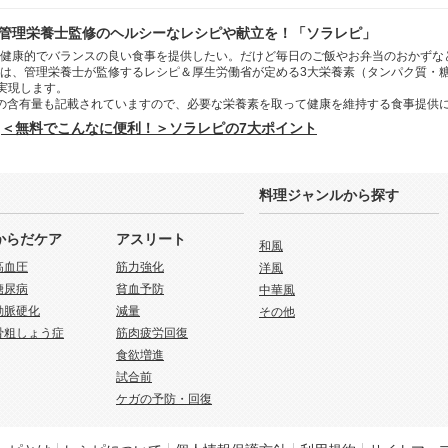
管理栄養士監修のヘルシーなレシピや献立を！「ソラレピ」
健康的でバランスの良い食事を提供したい。だけど毎日のご飯やお弁当のおかずな
は、管理栄養士が監修するレシピ＆厚生労働省が定める3大栄養素（タンパク質・
を実現します。
の含有量も記載されていますので、必要な栄養素を取って健康を維持する食事提供
＜無料でこんなに便利！＞ソラレピの7大ポイント
料理ジャンルから探す
からだケア
アスリート
和風
高血圧
筋力強化
洋風
糖尿病
貧血予防
中華風
動脈硬化
減量
その他
骨粗しょう症
筋肉疲労回復
食欲増進
試合前
ケガの予防・回復