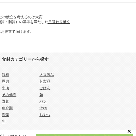
どの献立を考えるのは大変…
糖質・脂質）の基準を満たした
日替わり献立
にお役立て頂けます。
食材カテゴリーから探す
鶏肉
大豆製品
豚肉
乳製品
牛肉
ごはん
その他肉
麺
野菜
パン
魚介類
汁物
海藻
おやつ
卵