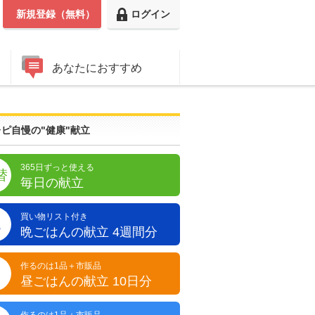
新規登録（無料）
ログイン
あなたにおすすめ
ピ自慢の"健康"献立
365日ずっと使える
替
毎日の献立
買い物リスト付き
晩
晩ごはんの献立 4週間分
作るのは1品＋市販品
昼
昼ごはんの献立 10日分