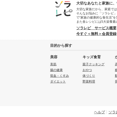
大切なあなたと家族に、
大切な家族だから、家庭では
そんなお悩みに「ソラレピ」
で“家族の健康的な食生活”
また各レシピには5大栄養素
ソラレピ サービス概要
今すぐ＜無料＞会員登録
目的から探す
美容
キッズ食育
美肌
親子クッキング
腸の健康
おやつ
貧血・くすみ
体づくり
ダイエット
野菜料理
ヘルプ
ソラ