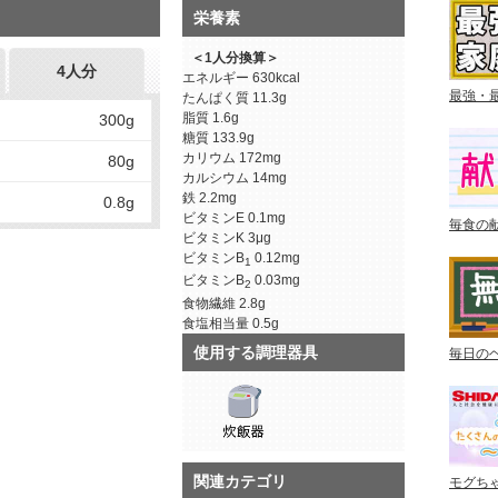
栄養素
＜1人分換算＞
4人分
エネルギー
630kcal
最強・
たんぱく質
11.3g
脂質
1.6g
300g
糖質
133.9g
カリウム
172mg
80g
カルシウム
14mg
鉄
2.2mg
0.8g
ビタミンE
0.1mg
毎食の
ビタミンK
3μg
ビタミンB
0.12mg
1
ビタミンB
0.03mg
2
食物繊維
2.8g
食塩相当量
0.5g
使用する調理器具
毎日の
関連カテゴリ
モグち