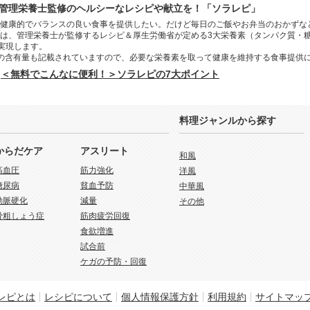
管理栄養士監修のヘルシーなレシピや献立を！「ソラレピ」
健康的でバランスの良い食事を提供したい。だけど毎日のご飯やお弁当のおかずな
は、管理栄養士が監修するレシピ＆厚生労働省が定める3大栄養素（タンパク質・
を実現します。
の含有量も記載されていますので、必要な栄養素を取って健康を維持する食事提供
＜無料でこんなに便利！＞ソラレピの7大ポイント
料理ジャンルから探す
からだケア
アスリート
和風
高血圧
筋力強化
洋風
糖尿病
貧血予防
中華風
動脈硬化
減量
その他
骨粗しょう症
筋肉疲労回復
食欲増進
試合前
ケガの予防・回復
レピとは
レシピについて
個人情報保護方針
利用規約
サイトマッ