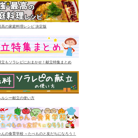
最高の家庭料理レシピ 決定版
献立もソラレピにおまかせ！献立特集まとめ
ヘルシー献立の使い方
ゃんの食育学校 ～たべものと友だちになろう！