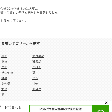
どの献立を考えるのは大変…
糖質・脂質）の基準を満たした
日替わり献立
にお役立て頂けます。
食材カテゴリーから探す
鶏肉
大豆製品
豚肉
乳製品
牛肉
ごはん
その他肉
麺
野菜
パン
魚介類
汁物
海藻
おやつ
卵
プ
お問合わせ