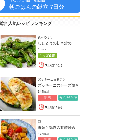
作るのは1品＋市販品
朝
朝ごはんの献立 7日分
総合人気レシピランキング
食べやすい！
ししとうの甘辛炒め
48kcal
3
工程(15分)
ズッキーニまるごと
ズッキーニのチーズ焼き
144kcal
5
工程(15分)
彩り
野菜と鶏肉の甘酢炒め
427kcal