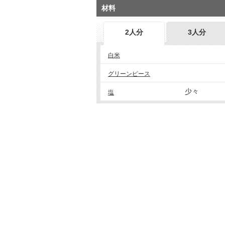
材料
2人分
3人分
白米
グリーンピース
少々
塩