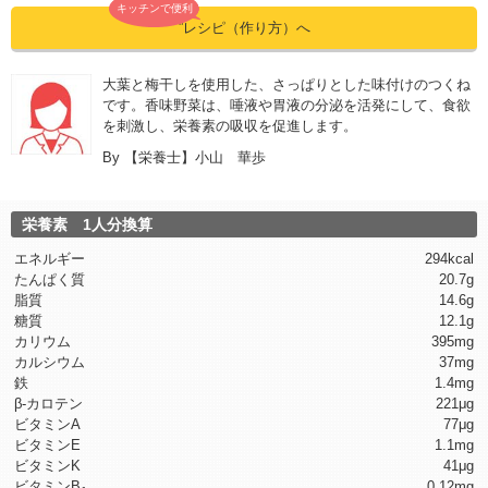
キッチンで便利
”レシピ（作り方）へ
大葉と梅干しを使用した、さっぱりとした味付けのつくね
です。香味野菜は、唾液や胃液の分泌を活発にして、食欲
を刺激し、栄養素の吸収を促進します。
By
【栄養士】小山 華歩
栄養素 1人分換算
エネルギー
294kcal
たんぱく質
20.7g
脂質
14.6g
糖質
12.1g
カリウム
395mg
カルシウム
37mg
鉄
1.4mg
β-カロテン
221μg
ビタミンA
77μg
ビタミンE
1.1mg
ビタミンK
41μg
ビタミンB
0.12mg