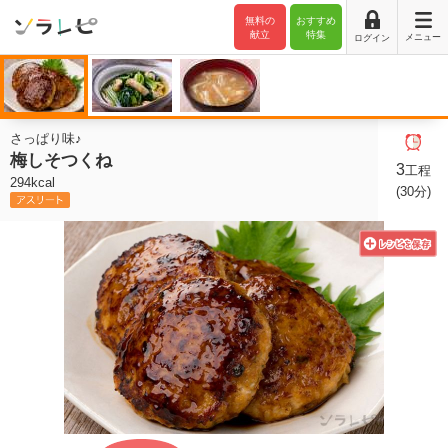
無料の
おすすめ
献立
特集
メニュー
ログイン
さっぱり味♪
梅しそつくね
3
工程
294kcal
(30分)