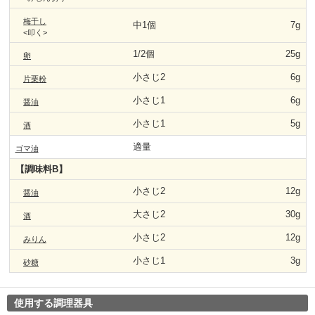
梅干し
中1個
7g
<叩く>
1/2個
25g
卵
小さじ2
6g
片栗粉
小さじ1
6g
醤油
小さじ1
5g
酒
適量
ゴマ油
【調味料B】
小さじ2
12g
醤油
大さじ2
30g
酒
小さじ2
12g
みりん
小さじ1
3g
砂糖
使用する調理器具