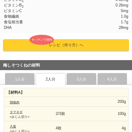
1
ビタミンB
0.26mg
2
ビタミンC
5mg
食物繊維
1.0g
食塩相当量
1.7g
DHA
28mg
キッチンで便利
レシピ（作り方）へ
梅しそつくねの材料
1人分
2人分
3人分
4人分
【材料A】
200g
鶏挽肉
タマネギ
2/3個
100g
<みじん切り>
大葉
4枚
4g
<みじん切り>