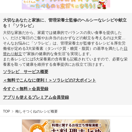
大切なあなたと家族に、管理栄養士監修のヘルシーなレシピや献立
を！「ソラレピ」
大切な家族だから、家庭では健康的でバランスの良い食事を提供した
い。だけど毎日のご飯やお弁当のおかずなどの献立を考えるのは大変…
そんなお悩みに「ソラレピ」は、管理栄養士が監修するレシピ＆厚生労
働省が定める3大栄養素（タンパク質・糖質・脂質）の基準を満たした
日
替わり献立
で“家族の健康的な食生活”を実現します。
また各レシピには5大栄養素の含有量も記載されていますので、必要な栄
養素を取って健康を維持する食事提供にお役立て頂けます。
ソラレピ サービス概要
＜無料でこんなに便利！＞ソラレピの7大ポイント
今すぐ＜無料＞会員登録
アプリも使えるプレミアム会員登録
TOP
梅しそつくねのレシピ概要