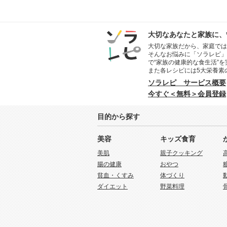
大切なあなたと家族に、
大切な家族だから、家庭では
そんなお悩みに「ソラレピ」
で“家族の健康的な食生活”
また各レシピには5大栄養素
ソラレピ サービス概要
今すぐ＜無料＞会員登録
目的から探す
美容
キッズ食育
美肌
親子クッキング
腸の健康
おやつ
貧血・くすみ
体づくり
ダイエット
野菜料理