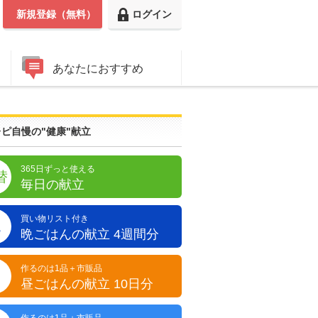
新規登録（無料）
ログイン
あなたにおすすめ
ピ自慢の"健康"献立
365日ずっと使える
替
毎日の献立
買い物リスト付き
晩
晩ごはんの献立 4週間分
作るのは1品＋市販品
昼
昼ごはんの献立 10日分