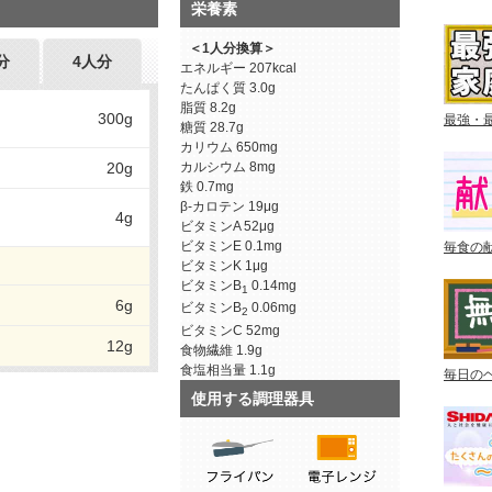
栄養素
＜1人分換算＞
分
4人分
エネルギー
207kcal
たんぱく質
3.0g
脂質
8.2g
300g
最強・
糖質
28.7g
カリウム
650mg
20g
カルシウム
8mg
鉄
0.7mg
β-カロテン
19μg
4g
ビタミンA
52μg
ビタミンE
0.1mg
毎食の
ビタミンK
1μg
ビタミンB
0.14mg
1
6g
ビタミンB
0.06mg
2
ビタミンC
52mg
12g
食物繊維
1.9g
食塩相当量
1.1g
毎日の
使用する調理器具