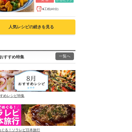
6
工程(40分)
人気レシピの続きを見る
一覧へ
おすすめ特集
すすめレシピ特集
めぐる！ソラレピ日本旅行