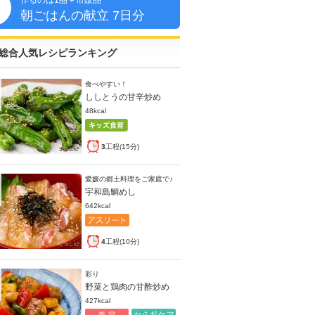
作るのは1品＋市販品
朝
朝ごはんの献立 7日分
総合人気レシピランキング
食べやすい！
ししとうの甘辛炒め
48kcal
3
工程(15分)
愛媛の郷土料理をご家庭で♪
宇和島鯛めし
642kcal
4
工程(10分)
彩り
野菜と鶏肉の甘酢炒め
427kcal