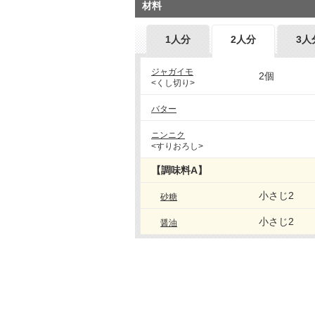
材料
1人分
2人分
3人
ジャガイモ
2個
<くし切り>
バター
ニンニク
<すりおろし>
【調味料A】
小さじ2
砂糖
小さじ2
醤油