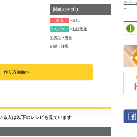
モグち
～
関連カテゴリ
美肌
動脈硬化
乳製品
野菜
副菜
洋風
作り方画面へ
いる人は以下のレシピも見ています