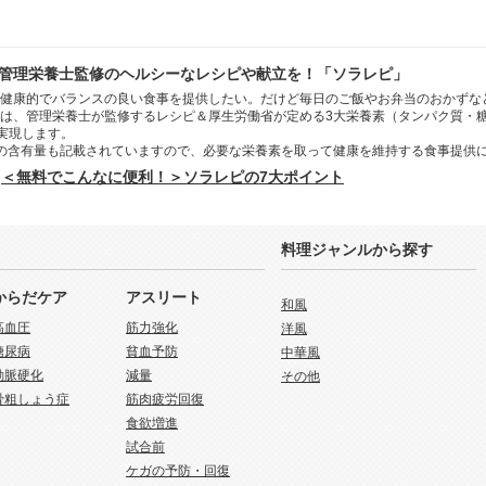
管理栄養士監修のヘルシーなレシピや献立を！「ソラレピ」
健康的でバランスの良い食事を提供したい。だけど毎日のご飯やお弁当のおかずな
は、管理栄養士が監修するレシピ＆厚生労働省が定める3大栄養素（タンパク質・
を実現します。
の含有量も記載されていますので、必要な栄養素を取って健康を維持する食事提供
＜無料でこんなに便利！＞ソラレピの7大ポイント
料理ジャンルから探す
からだケア
アスリート
和風
高血圧
筋力強化
洋風
糖尿病
貧血予防
中華風
動脈硬化
減量
その他
骨粗しょう症
筋肉疲労回復
食欲増進
試合前
ケガの予防・回復