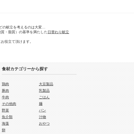
どの献立を考えるのは大変…
糖質・脂質）の基準を満たした
日替わり献立
にお役立て頂けます。
食材カテゴリーから探す
鶏肉
大豆製品
豚肉
乳製品
牛肉
ごはん
その他肉
麺
野菜
パン
魚介類
汁物
海藻
おやつ
卵