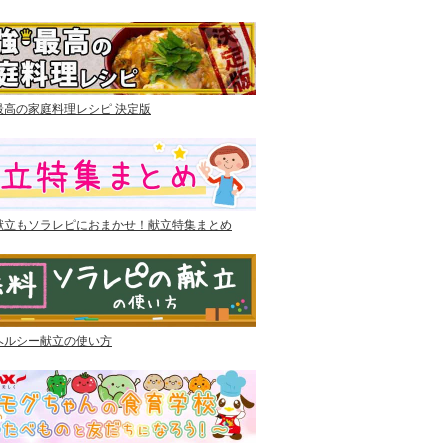
最高の家庭料理レシピ 決定版
献立もソラレピにおまかせ！献立特集まとめ
ヘルシー献立の使い方