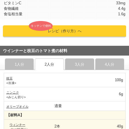
ビタミンC
33mg
食物繊維
4.4g
食塩相当量
1.6g
キッチンで便利
レシピ（作り方）へ
ウインナーと枝豆のトマト煮の材料
1人分
2人分
3人分
4人分
枝豆
100g
<冷凍>
ニンニク
6g
<みじん切り>
適量
オリーブオイル
【材料A】
ウィンナー
2本
40g