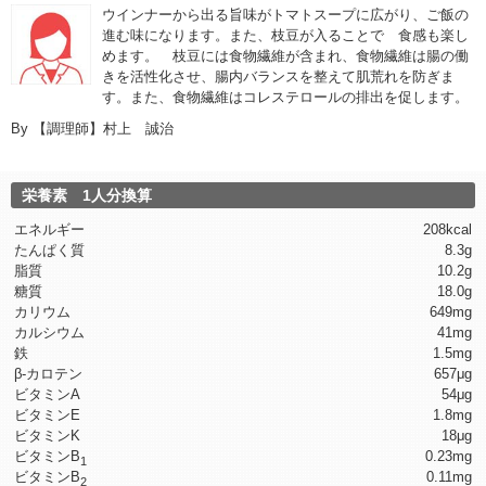
ウインナーから出る旨味がトマトスープに広がり、ご飯の
進む味になります。また、枝豆が入ることで 食感も楽し
めます。 枝豆には食物繊維が含まれ、食物繊維は腸の働
きを活性化させ、腸内バランスを整えて肌荒れを防ぎま
す。また、食物繊維はコレステロールの排出を促します。
By
【調理師】村上 誠治
栄養素 1人分換算
エネルギー
208kcal
たんぱく質
8.3g
脂質
10.2g
糖質
18.0g
カリウム
649mg
カルシウム
41mg
鉄
1.5mg
β-カロテン
657μg
ビタミンA
54μg
ビタミンE
1.8mg
ビタミンK
18μg
ビタミンB
0.23mg
1
ビタミンB
0.11mg
2