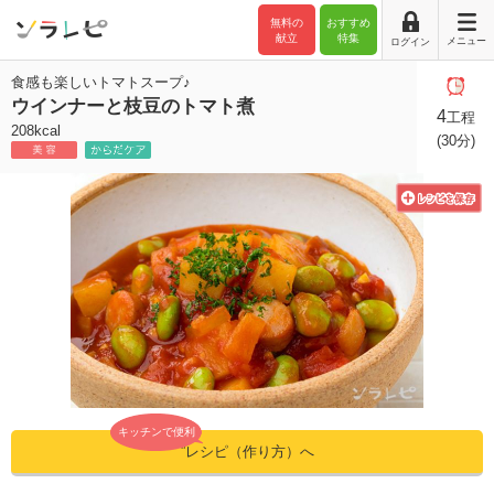
無料の
おすすめ
献立
特集
メニュー
ログイン
食感も楽しいトマトスープ♪
ウインナーと枝豆のトマト煮
4
工程
208kcal
(30分)
キッチンで便利
”レシピ（作り方）へ