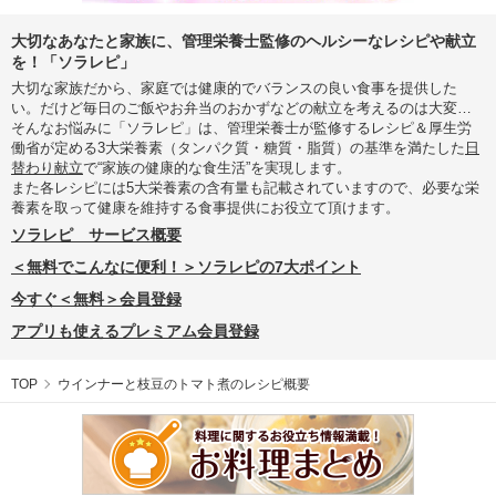
大切なあなたと家族に、管理栄養士監修のヘルシーなレシピや献立
を！「ソラレピ」
大切な家族だから、家庭では健康的でバランスの良い食事を提供した
い。だけど毎日のご飯やお弁当のおかずなどの献立を考えるのは大変…
そんなお悩みに「ソラレピ」は、管理栄養士が監修するレシピ＆厚生労
働省が定める3大栄養素（タンパク質・糖質・脂質）の基準を満たした
日
替わり献立
で“家族の健康的な食生活”を実現します。
また各レシピには5大栄養素の含有量も記載されていますので、必要な栄
養素を取って健康を維持する食事提供にお役立て頂けます。
ソラレピ サービス概要
＜無料でこんなに便利！＞ソラレピの7大ポイント
今すぐ＜無料＞会員登録
アプリも使えるプレミアム会員登録
TOP
ウインナーと枝豆のトマト煮のレシピ概要