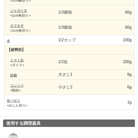
<1cm輪切り>
ジャガイモ
1/3個強
60g
<1cm角切り>
タマネギ
1/3個強
60g
<1cm角切り>
1/2カップ
100g
水
【材料B】
トマト缶
1/2缶
200g
<ダイス>
大さじ1
9g
砂糖
コンソメ
小さじ2
6g
<顆粒>
生パセリ
1g
<みじん切り>
使用する調理器具