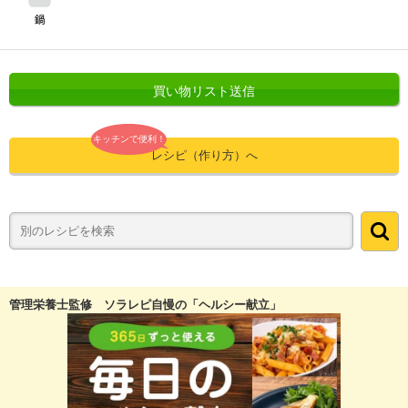
買い物リスト送信
キッチンで便利！
レシピ（作り方）へ
管理栄養士監修 ソラレピ自慢の「ヘルシー献立」