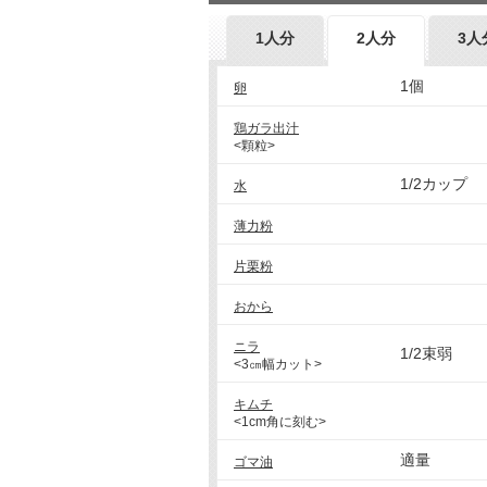
1人分
2人分
3人
1個
卵
鶏ガラ出汁
<顆粒>
1/2カップ
水
薄力粉
片栗粉
おから
ニラ
1/2束弱
<3㎝幅カット>
キムチ
<1cm角に刻む>
適量
ゴマ油