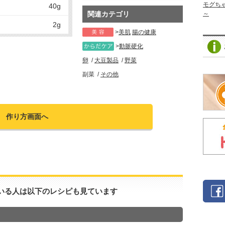
モグち
40g
～
関連カテゴリ
2g
美肌
腸の健康
動脈硬化
卵
大豆製品
野菜
副菜
その他
作り方画面へ
いる人は以下のレシピも見ています