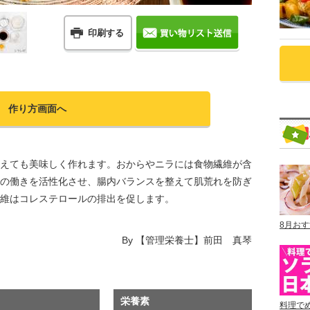
印刷する
作り方画面へ
えても美味しく作れます。おからやニラには食物繊維が含
の働きを活性化させ、腸内バランスを整えて肌荒れを防ぎ
維はコレステロールの排出を促します。
8月お
By
【管理栄養士】前田 真琴
栄養素
料理で