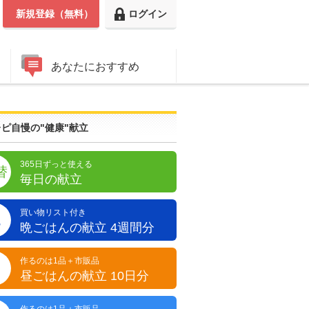
新規登録（無料）
ログイン
あなたにおすすめ
ピ自慢の"健康"献立
365日ずっと使える
替
毎日の献立
買い物リスト付き
晩
晩ごはんの献立 4週間分
作るのは1品＋市販品
昼
昼ごはんの献立 10日分