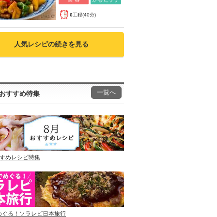
6
工程(40分)
人気レシピの続きを見る
一覧へ
おすすめ特集
すすめレシピ特集
めぐる！ソラレピ日本旅行