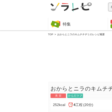
特集
TOP
おからとニラのキムチチヂミのレシピ概要
おからとニラのキムチ
252kcal
4
工程
(20分)