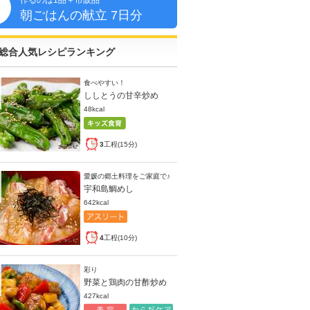
作るのは1品＋市販品
朝
朝ごはんの献立 7日分
総合人気レシピランキング
食べやすい！
ししとうの甘辛炒め
48kcal
3
工程(15分)
愛媛の郷土料理をご家庭で♪
宇和島鯛めし
642kcal
4
工程(10分)
彩り
野菜と鶏肉の甘酢炒め
427kcal