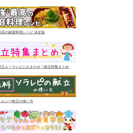
最高の家庭料理レシピ 決定版
献立もソラレピにおまかせ！献立特集まとめ
ヘルシー献立の使い方