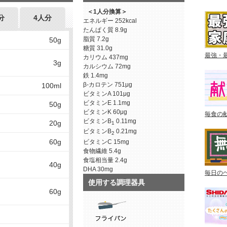
＜1人分換算＞
分
4人分
エネルギー
252kcal
たんぱく質
8.9g
脂質
7.2g
50g
糖質
31.0g
最強・
カリウム
437mg
3g
カルシウム
72mg
鉄
1.4mg
β-カロテン
751μg
100ml
ビタミンA
101μg
ビタミンE
1.1mg
50g
ビタミンK
60μg
毎食の
ビタミンB
0.11mg
20g
1
ビタミンB
0.21mg
2
60g
ビタミンC
15mg
食物繊維
5.4g
食塩相当量
2.4g
40g
DHA
30mg
毎日の
使用する調理器具
60g