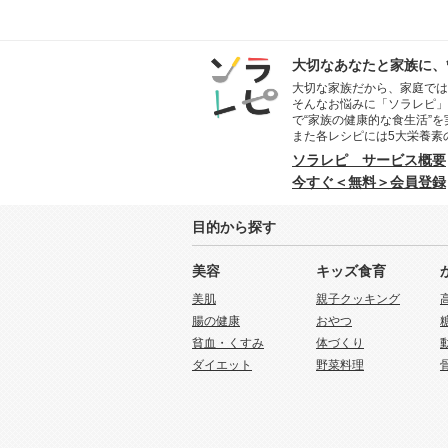
大切なあなたと家族に、
大切な家族だから、家庭では
そんなお悩みに「ソラレピ」
で“家族の健康的な食生活”
また各レシピには5大栄養素
ソラレピ サービス概要
今すぐ＜無料＞会員登録
目的から探す
美容
キッズ食育
美肌
親子クッキング
腸の健康
おやつ
貧血・くすみ
体づくり
ダイエット
野菜料理