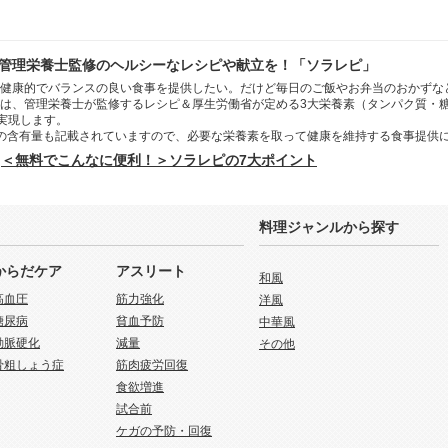
管理栄養士監修のヘルシーなレシピや献立を！「ソラレピ」
健康的でバランスの良い食事を提供したい。だけど毎日のご飯やお弁当のおかずな
は、管理栄養士が監修するレシピ＆厚生労働省が定める3大栄養素（タンパク質・
を実現します。
の含有量も記載されていますので、必要な栄養素を取って健康を維持する食事提供
＜無料でこんなに便利！＞ソラレピの7大ポイント
料理ジャンルから探す
からだケア
アスリート
和風
高血圧
筋力強化
洋風
糖尿病
貧血予防
中華風
動脈硬化
減量
その他
骨粗しょう症
筋肉疲労回復
食欲増進
試合前
ケガの予防・回復