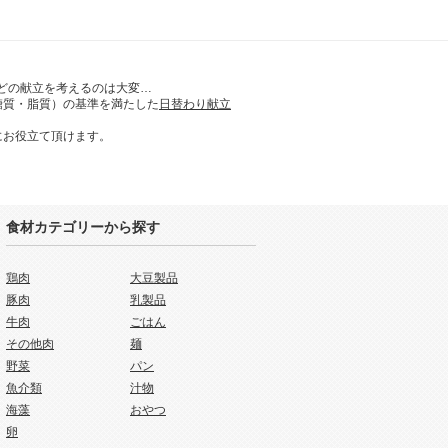
どの献立を考えるのは大変…
糖質・脂質）の基準を満たした
日替わり献立
にお役立て頂けます。
食材カテゴリーから探す
鶏肉
大豆製品
豚肉
乳製品
牛肉
ごはん
その他肉
麺
野菜
パン
魚介類
汁物
海藻
おやつ
卵