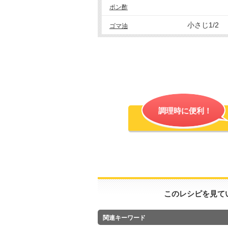
ポン酢
小さじ1/2
ゴマ油
調理時に便利！
このレシピを見て
関連キーワード