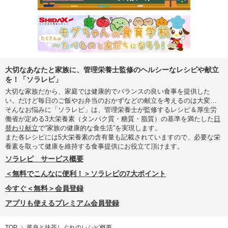
大切なあなたと家族に、管理栄養士監修のヘルシーなレシピや献立
を！「ソラレピ」
大切な家族だから、家庭では健康的でバランスの良い食事を提供した
い。だけど毎日のご飯やお弁当のおかずなどの献立を考えるのは大変…
そんなお悩みに「ソラレピ」は、管理栄養士が監修するレシピ＆厚生労
働省が定める3大栄養素（タンパク質・糖質・脂質）の基準を満たした
日
替わり献立
で“家族の健康的な食生活”を実現します。
また各レシピには5大栄養素の含有量も記載されていますので、必要な栄
養素を取って健康を維持する食事提供にお役立て頂けます。
ソラレピ サービス概要
＜無料でこんなに便利！＞ソラレピの7大ポイント
今すぐ＜無料＞会員登録
アプリも使えるプレミアム会員登録
TOP
黄身と抹茶しぐれのレシピ概要