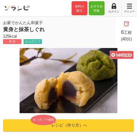
無料の
おすすめ
献立
特集
メニュー
ログイン
お家でかんたん和菓子
黄身と抹茶しぐれ
6
工程
125kcal
(40分)
キッチンで便利
”レシピ（作り方）へ