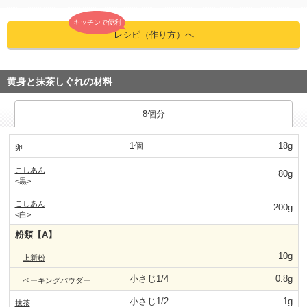
キッチンで便利
レシピ（作り方）へ
黄身と抹茶しぐれの材料
8個分
1個
18g
卵
こしあん
80g
<黒>
こしあん
200g
<白>
粉類【A】
10g
上新粉
小さじ1/4
0.8g
ベーキングパウダー
小さじ1/2
1g
抹茶