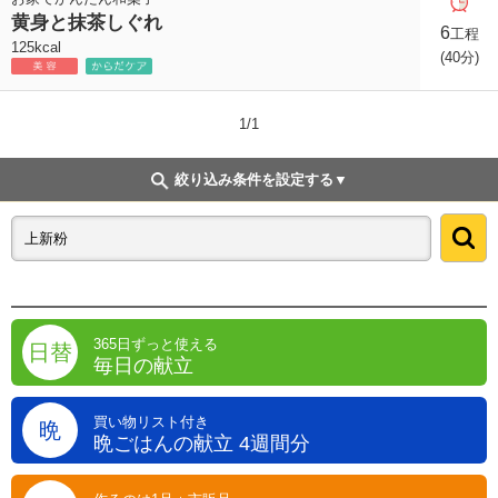
黄身と抹茶しぐれ
6
工程
125kcal
(40分)
1/1
絞り込み条件を設定する
365日ずっと使える
日替
毎日の献立
買い物リスト付き
晩
晩ごはんの献立 4週間分