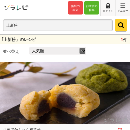
無料の
おすすめ
献立
特集
メニュー
ログイン
｢上新粉」のレシピ
1
件
並べ替え
お家でかんたん和菓子