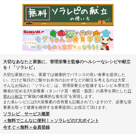
大切なあなたと家族に、管理栄養士監修のヘルシーなレシピや献立
を！「ソラレピ」
大切な家族だから、家庭では健康的でバランスの良い食事を提供した
い。だけど毎日のご飯やお弁当のおかずなどの献立を考えるのは大変…
そんなお悩みに「ソラレピ」は、管理栄養士が監修するレシピ＆厚生労
働省が定める3大栄養素（タンパク質・糖質・脂質）の基準を満たした
日
替わり献立
で“家族の健康的な食生活”を実現します。
また各レシピには5大栄養素の含有量も記載されていますので、必要な栄
養素を取って健康を維持する食事提供にお役立て頂けます。
ソラレピ サービス概要
＜無料でこんなに便利！＞ソラレピの7大ポイント
今すぐ＜無料＞会員登録