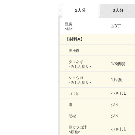
2人分
3人分
豆腐
1/3丁
<絹>
【材料A】
豚挽肉
タマネギ
1/3個弱
<みじん切り>
ショウガ
1片強
<みじん切り>
小さじ1
ゴマ油
少々
塩
少々
胡椒
鶏ガラ出汁
小さじ1
<顆粒>