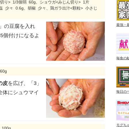
切り> 1/3個弱 60g、ショウガ<みじん切り> 1片
、塩 少々 0.6g、胡椒 少々、鶏ガラ出汁<顆粒> 小さじ
最強・
1」の豆腐を入れ
5個付けになるよ
毎食の
60g
の皮
を広げ、「3」
全体にシュウマイ
毎日の
モグち
100g