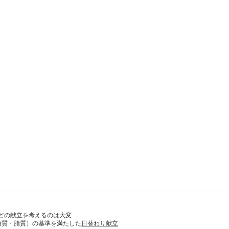
どの献立を考えるのは大変…
糖質・脂質）の基準を満たした
日替わり献立