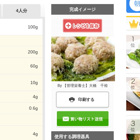
完成イメージ
4人分
100g
200g
60g
10g
By 【管理栄養士】大橋 千裕
4g
印刷する
0.6g
4g
使用する調理器具