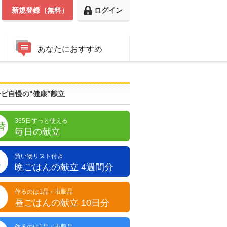
新規登録（無料）
ログイン
あなたにおすすめ
ピ自慢の"健康"献立
365日ずっと使える
替
毎日の献立
買い物リスト付き
晩
晩ごはんの献立 4週間分
作るのは1品＋市販品
昼
昼ごはんの献立 10日分