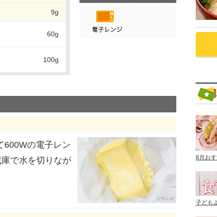
9g
60g
100g
600Wの電子レン
8月お
蔵庫で水を切りなが
子ども