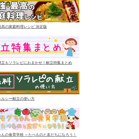
最高の家庭料理レシピ 決定版
献立もソラレピにおまかせ！献立特集まとめ
ヘルシー献立の使い方
ゃんの食育学校 ～たべものと友だちになろう！