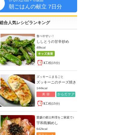
作るのは1品＋市販品
朝
朝ごはんの献立 7日分
総合人気レシピランキング
食べやすい！
ししとうの甘辛炒め
48kcal
3
工程(15分)
ズッキーニまるごと
ズッキーニのチーズ焼き
144kcal
5
工程(15分)
愛媛の郷土料理をご家庭で♪
宇和島鯛めし
642kcal