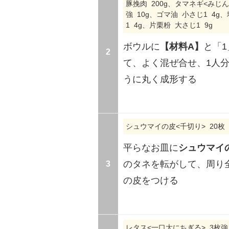
豚挽肉 200g、タマネギ<みじん
強 10g、ゴマ油 小さじ1 4g
1 4g、片栗粉 大さじ1 9g
ボウルに
【材料A】
と「
2
て、よく混ぜ合せ、1人分
うに丸く成形する
シュウマイの皮<千切り> 20枚 
平らなお皿に
シュウマイ
3
のタネを転がして、周り
の皮をつける
レタス<一口大にちぎる> 3枚強 