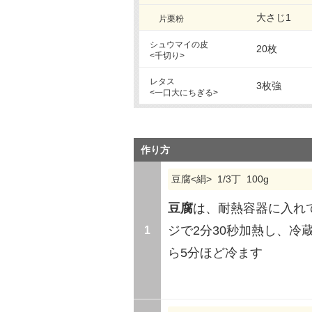
大さじ1
片栗粉
シュウマイの皮
20枚
<千切り>
レタス
3枚強
<一口大にちぎる>
作り方
豆腐<絹> 1/3丁 100g
豆腐
は、耐熱容器に入れて
1
ジで2分30秒加熱し、冷
ら5分ほど冷ます