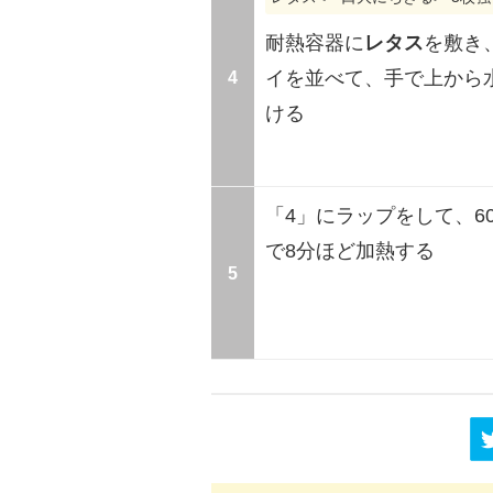
耐熱容器に
レタス
を敷き
4
イを並べて、手で上から
ける
「4」にラップをして、6
で8分ほど加熱する
5