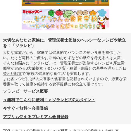
大切なあなたと家族に、管理栄養士監修のヘルシーなレシピや献立
を！「ソラレピ」
大切な家族だから、家庭では健康的でバランスの良い食事を提供した
い。だけど毎日のご飯やお弁当のおかずなどの献立を考えるのは大変…
そんなお悩みに「ソラレピ」は、管理栄養士が監修するレシピ＆厚生労
働省が定める3大栄養素（タンパク質・糖質・脂質）の基準を満たした
日
替わり献立
で“家族の健康的な食生活”を実現します。
また各レシピには5大栄養素の含有量も記載されていますので、必要な栄
養素を取って健康を維持する食事提供にお役立て頂けます。
ソラレピ サービス概要
＜無料でこんなに便利！＞ソラレピの7大ポイント
今すぐ＜無料＞会員登録
アプリも使えるプレミアム会員登録
TOP
タマネギの挽肉あんのレシピ概要
タマネギの挽肉あんの作り方