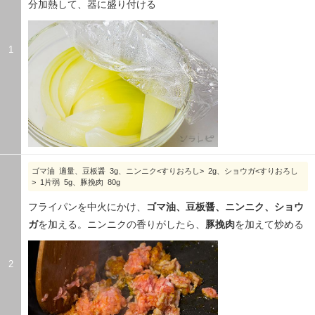
分加熱して、器に盛り付ける
1
ゴマ油 適量、豆板醤 3g、ニンニク<すりおろし> 2g、ショウガ<すりおろし
> 1片弱 5g、豚挽肉 80g
フライパンを中火にかけ、
ゴマ油、豆板醤、ニンニク、ショウ
ガ
を加える。ニンニクの香りがしたら、
豚挽肉
を加えて炒める
2