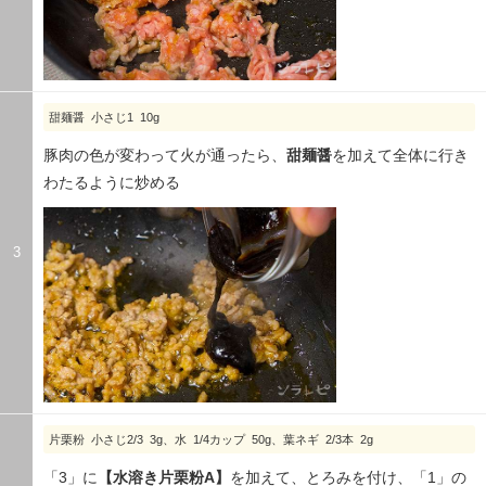
甜麺醤 小さじ1 10g
豚肉の色が変わって火が通ったら、
甜麺醤
を加えて全体に行き
わたるように炒める
3
片栗粉 小さじ2/3 3g、水 1/4カップ 50g、葉ネギ 2/3本 2g
「3」に
【水溶き片栗粉A】
を加えて、とろみを付け、「1」の