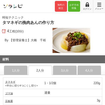
無料の
おすすめ
献立
特集
メニュー
ログイン
時短テクニック
タマネギの挽肉あんの作り方
4
工程(10分)
By 【管理栄養士】大橋 千裕
材料
1人分
2人分
3人分
4人分
タマネギ
1・1/2個
220g
<半分に切り4つにくし切り>
適量
ゴマ油
3g
豆板醤