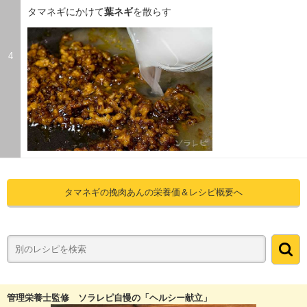
タマネギにかけて
葉ネギ
を散らす
4
タマネギの挽肉あんの栄養価＆レシピ概要へ
管理栄養士監修 ソラレピ自慢の「ヘルシー献立」