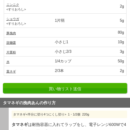
ニンニク
2g
<すりおろし>
ショウガ
1片弱
5g
<すりおろし>
80g
豚挽肉
小さじ1
10g
甜麺醤
小さじ2/3
3g
片栗粉
1/4カップ
50g
水
2/3本
2g
葉ネギ
買い物リスト送信
タマネギの挽肉あんの作り方
タマネギ<半分に切り4つにくし切り> 1・1/2個 220g
タマネギ
は耐熱容器に入れてラップをし、電子レンジ600Wで4