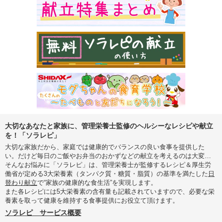
大切なあなたと家族に、管理栄養士監修のヘルシーなレシピや献立
を！「ソラレピ」
大切な家族だから、家庭では健康的でバランスの良い食事を提供した
い。だけど毎日のご飯やお弁当のおかずなどの献立を考えるのは大変…
そんなお悩みに「ソラレピ」は、管理栄養士が監修するレシピ＆厚生労
働省が定める3大栄養素（タンパク質・糖質・脂質）の基準を満たした
日
替わり献立
で“家族の健康的な食生活”を実現します。
また各レシピには5大栄養素の含有量も記載されていますので、必要な栄
養素を取って健康を維持する食事提供にお役立て頂けます。
ソラレピ サービス概要