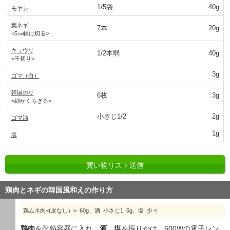
1/5袋
40g
モヤシ
葉ネギ
7本
20g
<5㎝幅に切る>
キュウリ
1/2本弱
40g
<千切り>
3g
ゴマ（白）
韓国のり
6枚
3g
<細かくちぎる>
小さじ1/2
2g
ゴマ油
1g
塩
買い物リスト送信
鶏肉とネギの韓国風和えの作り方
鶏ムネ肉<(皮なし）> 60g、酒 小さじ1 5g、塩 少々
鶏肉
を耐熱容器に入れ、
酒
、
塩
を振りかけ、600Wの電子レン