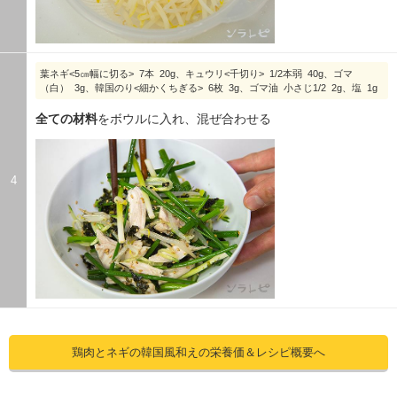
葉ネギ<5㎝幅に切る> 7本 20g、キュウリ<千切り> 1/2本弱 40g、ゴマ
（白） 3g、韓国のり<細かくちぎる> 6枚 3g、ゴマ油 小さじ1/2 2g、塩 1g
全ての材料
をボウルに入れ、混ぜ合わせる
4
鶏肉とネギの韓国風和えの栄養価＆レシピ概要へ