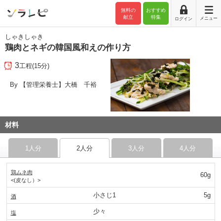
無料の
おすすめ
献立
特集
メニュー
ログイン
しゃきしゃき
鶏肉とネギの韓国風和えの作り方
3
工程(15分)
By 【管理栄養士】大橋 千裕
材料
1人分
2人分
3人分
4人分
鶏ムネ肉
60g
<(皮なし）>
小さじ1
5g
酒
少々
塩