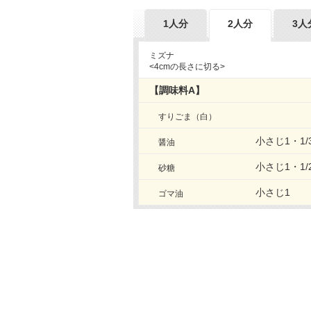
1人分
2人分
3人
ミズナ
<4cmの長さに切る>
【調味料A】
すりごま（白）
小さじ1・1/
醤油
小さじ1・1/
砂糖
小さじ1
ゴマ油