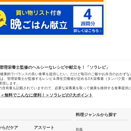
管理栄養士監修のヘルシーなレシピや献立を！「ソラレピ」
健康的でバランスの良い食事を提供したい。だけど毎日のご飯やお弁当のおかずな
は、管理栄養士が監修するレシピ＆厚生労働省が定める3大栄養素（タンパク質・
を実現します。
の含有量も記載されていますので、必要な栄養素を取って健康を維持する食事提供
＜無料でこんなに便利！＞ソラレピの7大ポイント
料理ジャンルから探す
からだケア
アスリート
和風