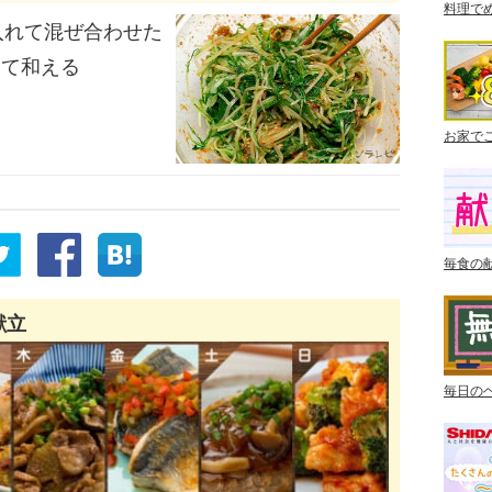
料理で
入れて混ぜ合わせた
えて和える
お家で
毎食の
献立
毎日の