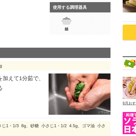
使用する調理器具
g
を加えて1分茹で、
る
8月お
1・1/3 8g、砂糖 小さじ1・1/2 4.5g、ゴマ油 小さ