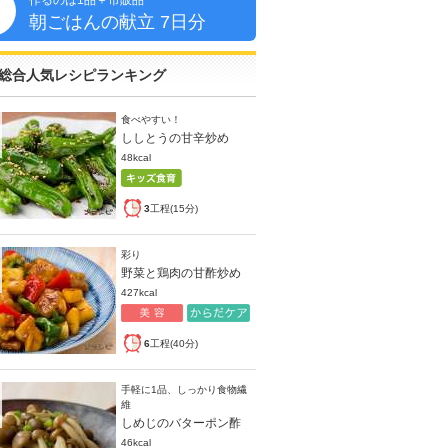
作るのは1品＋市販品
朝
朝ごはんの献立 7日分
総合人気レシピランキング
食べやすい！
ししとうの甘辛炒め
48kcal
3
工程(15分)
彩り
野菜と鶏肉の甘酢炒め
427kcal
6
工程(40分)
手軽に1品、しっかり食物繊
維
しめじのバターポン酢
46kcal