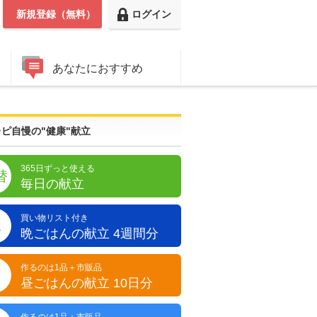
新規登録（無料）
ログイン
あなたにおすすめ
ピ自慢の"健康"献立
365日ずっと使える
替
毎日の献立
買い物リスト付き
晩
晩ごはんの献立 4週間分
作るのは1品＋市販品
昼
昼ごはんの献立 10日分