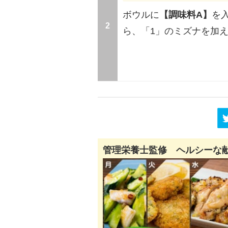
ボウルに
【調味料A】
を
2
ら、「1」のミズナを加
管理栄養士監修 ヘルシーな