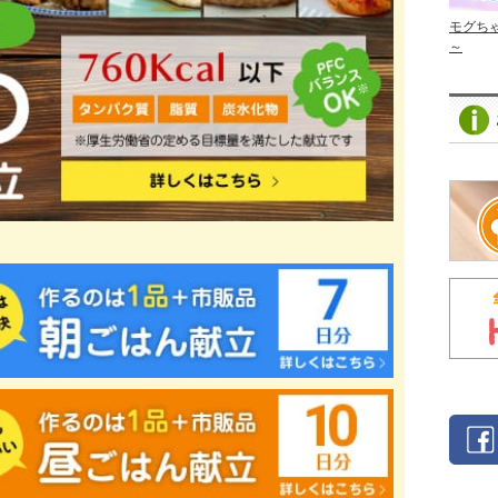
モグち
～