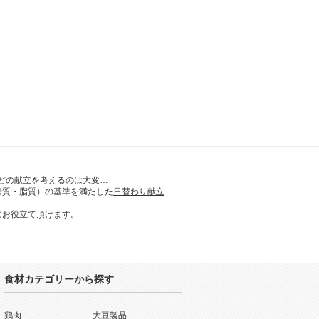
どの献立を考えるのは大変…
糖質・脂質）の基準を満たした
日替わり献立
にお役立て頂けます。
食材カテゴリーから探す
鶏肉
大豆製品