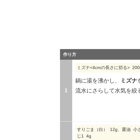
作り方
ミズナ<4cmの長さに切る> 200
鍋に湯を沸かし、
ミズナ
1
流水にさらして水気を絞
すりごま（白） 12g、醤油 小さじ
じ1 4g