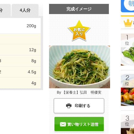
完成イメージ
分
4人分
200g
12g
3
8g
2
4.5g
4g
By 【栄養士】弘田 明優実
印刷する