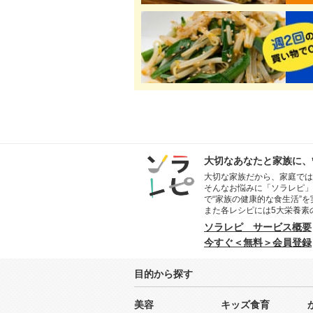
大切なあなたと家族に、
大切な家族だから、家庭では
そんなお悩みに「ソラレピ」
で“家族の健康的な食生活”
また各レシピには5大栄養素
ソラレピ サービス概要
今すぐ＜無料＞会員登録
目的から探す
美容
キッズ食育