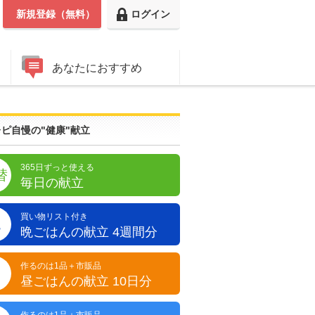
新規登録（無料）
ログイン
あなたにおすすめ
ピ自慢の"健康"献立
365日ずっと使える
替
毎日の献立
買い物リスト付き
晩
晩ごはんの献立 4週間分
作るのは1品＋市販品
昼
昼ごはんの献立 10日分