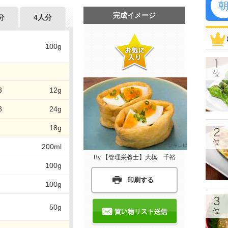
完成イメージ
分
4人分
100g
3
12g
3
24g
18g
200ml
By 【管理栄養士】大橋 千裕
100g
印刷する
100g
50g