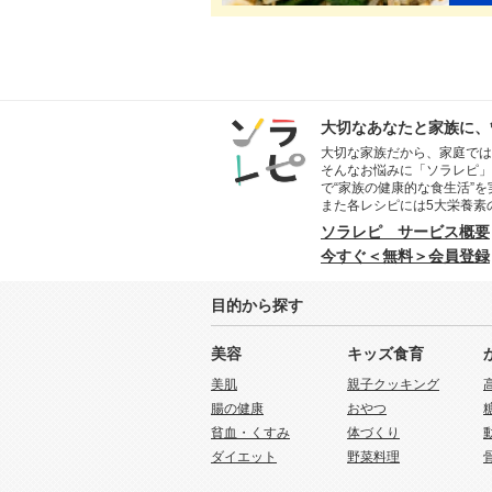
大切なあなたと家族に、
大切な家族だから、家庭では
そんなお悩みに「ソラレピ」
で“家族の健康的な食生活”
また各レシピには5大栄養素
ソラレピ サービス概要
今すぐ＜無料＞会員登録
目的から探す
美容
キッズ食育
美肌
親子クッキング
腸の健康
おやつ
貧血・くすみ
体づくり
ダイエット
野菜料理