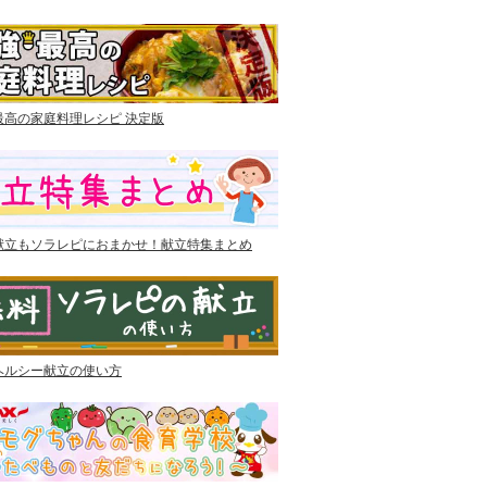
最高の家庭料理レシピ 決定版
献立もソラレピにおまかせ！献立特集まとめ
ヘルシー献立の使い方