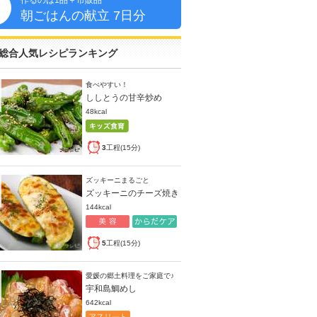
作るのは1品＋市販品
朝
朝ごはんの献立 7日分
総合人気レシピランキング
食べやすい！
ししとうの甘辛炒め
48kcal
3
工程(15分)
ズッキーニまるごと
ズッキーニのチーズ焼き
144kcal
5
工程(15分)
愛媛の郷土料理をご家庭で♪
宇和島鯛めし
642kcal