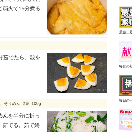
て弱火で15分煮る
最強・
5分茹でたら、殻を
毎食の
毎日の
g、そうめん 2束 100g
めん
を半分に折っ
に茹でる。茹で終