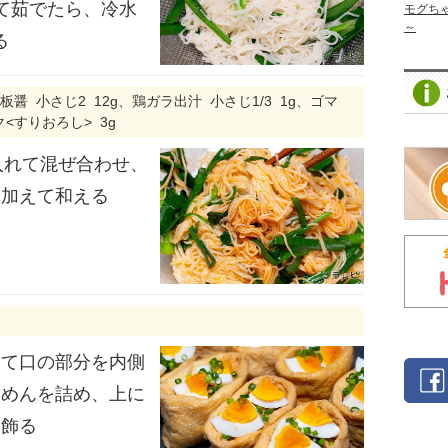
て茹でたら、冷水
モグち
～
る
板醤 小さじ2 12g、鶏ガラ出汁 小さじ1/3 1g、ゴマ
ク<すりおろし> 3g
入れて混ぜ合わせ、
を加えて和える
って口の部分を内側
うめんを詰め、上に
を飾る