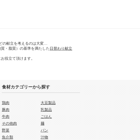
どの献立を考えるのは大変…
糖質・脂質）の基準を満たした
日替わり献立
にお役立て頂けます。
食材カテゴリーから探す
鶏肉
大豆製品
豚肉
乳製品
牛肉
ごはん
その他肉
麺
野菜
パン
魚介類
汁物