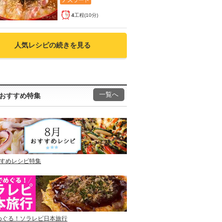
4
工程(10分)
人気レシピの続きを見る
一覧へ
おすすめ特集
すすめレシピ特集
めぐる！ソラレピ日本旅行