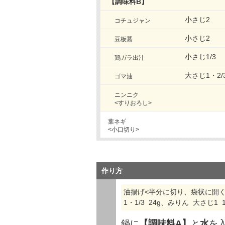
【調味料B】
小さじ2
コチュジャン
小さじ2
豆板醤
小さじ1/3
鶏ガラ出汁
大さじ1・2/
ゴマ油
ニンニク
<すりおろし>
葉ネギ
<小口切り>
作り方
油揚げ<半分に切り、袋状に開く> 
1・1/3 24g、みりん 大さじ1 1
鍋に
【調味料A】
と
水
を