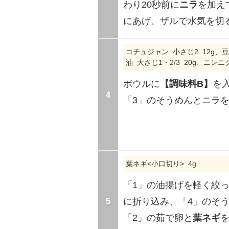
わり20秒前に
ニラ
を加え
にあげ、ザルで水気を切
コチュジャン 小さじ2 12g、豆
油 大さじ1・2/3 20g、ニンニ
ボウルに
【調味料B】
を
4
「3」のそうめんとニラ
葉ネギ<小口切り> 4g
「1」の油揚げを軽く絞
5
に折り込み、「4」のそ
「2」の茹で卵と
葉ネギ