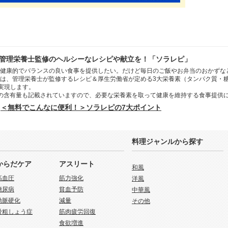
管理栄養士監修のヘルシーなレシピや献立を！「ソラレピ」
健康的でバランスの良い食事を提供したい。だけど毎日のご飯やお弁当のおかずな
は、管理栄養士が監修するレシピ＆厚生労働省が定める3大栄養素（タンパク質・
を実現します。
の含有量も記載されていますので、必要な栄養素を取って健康を維持する食事提供
＜無料でこんなに便利！＞ソラレピの7大ポイント
料理ジャンルから探す
からだケア
アスリート
和風
高血圧
筋力強化
洋風
糖尿病
貧血予防
中華風
動脈硬化
減量
その他
骨粗しょう症
筋肉疲労回復
食欲増進