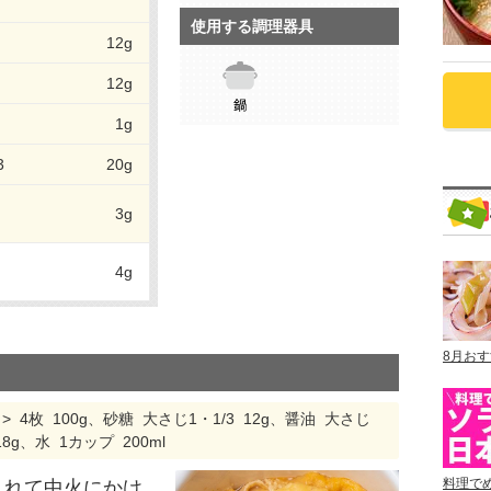
使用する調理器具
12g
12g
1g
3
20g
3g
4g
8月お
4枚 100g、砂糖 大さじ1・1/3 12g、醤油 大さじ
8g、水 1カップ 200ml
料理で
入れて中火にかけ、