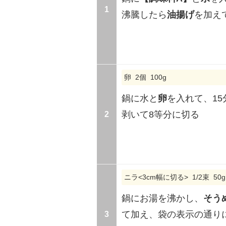
1
沸騰したら
油揚げ
を加え
卵 2個 100g
鍋に水と
卵
を入れて、1
2
剥いて8等分に切る
ニラ<3cm幅に切る> 1/2束 50
鍋にお湯を沸かし、
そう
3
て加え、袋の表示の通り