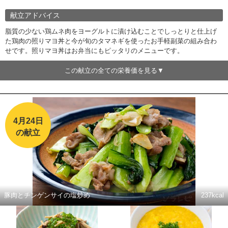
献立アドバイス
脂質の少ない鶏ムネ肉をヨーグルトに漬け込むことでしっとりと仕上げ
た鶏肉の照りマヨ丼と今が旬のタマネギを使ったお手軽副菜の組み合わ
せです。照りマヨ丼はお弁当にもピッタリのメニューです。
この献立の全ての栄養価を見る
4月24日
の献立
豚肉とチンゲンサイの塩炒め
237kcal