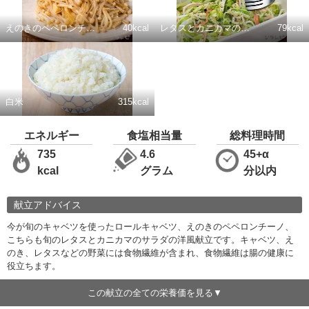
えのきのペペロンチーノ
40kcal
レタスとカニカマのサラダ
79kcal
白米
315kcal
エネルギー
食塩相当量
総料理時間
735
4.6
45+α
kcal
グラム
分以内
献立アドバイス
今が旬のキャベツを使ったロールキャベツ、えのきのペペロンチーノ、
こちらも旬のレタスとカニカマのサラダの洋風献立です。キャベツ、え
のき、レタスなどの野菜には食物繊維が含まれ、食物繊維は腸の健康に
役立ちます。
この献立の全ての栄養価を見る