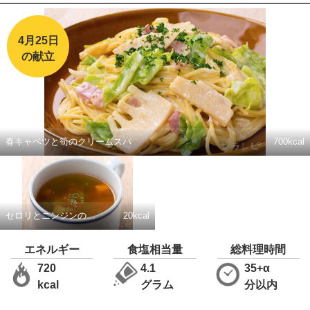
4月25日
の献立
春キャベツと筍のクリームスパ
700kcal
セロリとニンジンのスープ
20kcal
エネルギー
食塩相当量
総料理時間
720
4.1
35+α
kcal
グラム
分以内