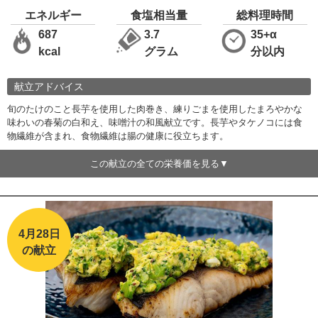
エネルギー
食塩相当量
総料理時間
687
3.7
35+α
kcal
グラム
分以内
献立アドバイス
旬のたけのこと長芋を使用した肉巻き、練りごまを使用したまろやかな
味わいの春菊の白和え、味噌汁の和風献立です。長芋やタケノコには食
物繊維が含まれ、食物繊維は腸の健康に役立ちます。
この献立の全ての栄養価を見る
4月28日
の献立