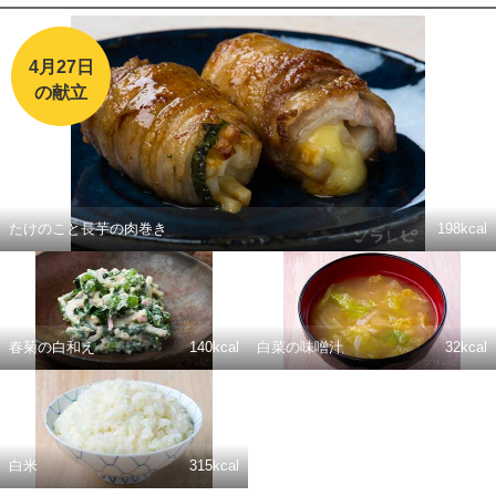
4月27日
の献立
たけのこと長芋の肉巻き
198kcal
春菊の白和え
140kcal
白菜の味噌汁
32kcal
白米
315kcal