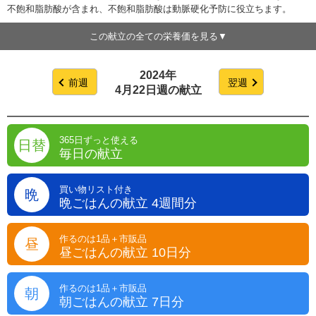
不飽和脂肪酸が含まれ、不飽和脂肪酸は動脈硬化予防に役立ちます。
この献立の全ての栄養価を見る
2024年
前週
翌週
4月22日週の献立
365日ずっと使える
日替
毎日の献立
買い物リスト付き
晩
晩ごはんの献立 4週間分
作るのは1品＋市販品
昼
昼ごはんの献立 10日分
作るのは1品＋市販品
朝
朝ごはんの献立 7日分