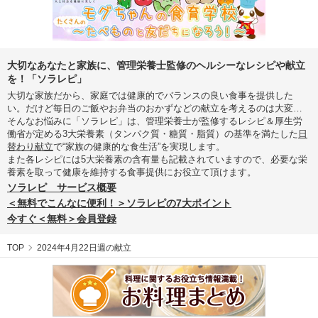
大切なあなたと家族に、管理栄養士監修のヘルシーなレシピや献立
を！「ソラレピ」
大切な家族だから、家庭では健康的でバランスの良い食事を提供した
い。だけど毎日のご飯やお弁当のおかずなどの献立を考えるのは大変…
そんなお悩みに「ソラレピ」は、管理栄養士が監修するレシピ＆厚生労
働省が定める3大栄養素（タンパク質・糖質・脂質）の基準を満たした
日
替わり献立
で“家族の健康的な食生活”を実現します。
また各レシピには5大栄養素の含有量も記載されていますので、必要な栄
養素を取って健康を維持する食事提供にお役立て頂けます。
ソラレピ サービス概要
＜無料でこんなに便利！＞ソラレピの7大ポイント
今すぐ＜無料＞会員登録
TOP
2024年4月22日週の献立