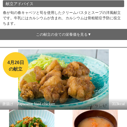
献立アドバイス
春が旬の春キャベツと筍を使用したクリームパスタとスープの洋風献立
です。牛乳にはカルシウムが含まれ、カルシウムは骨粗鬆症予防に役立
ちます。
この献立の全ての栄養価を見る
4月26日
の献立
唐揚げ Japanese fried chicken
313kcal