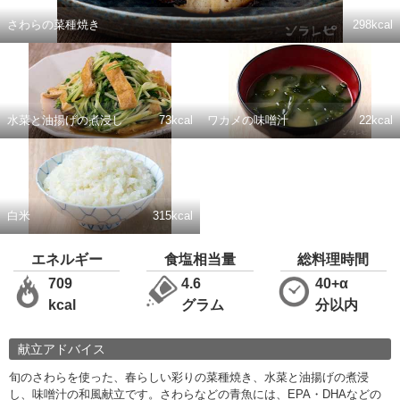
さわらの菜種焼き
298kcal
水菜と油揚げの煮浸し
73kcal
ワカメの味噌汁
22kcal
白米
315kcal
エネルギー
食塩相当量
総料理時間
709
4.6
40+α
kcal
グラム
分以内
献立アドバイス
旬のさわらを使った、春らしい彩りの菜種焼き、水菜と油揚げの煮浸
し、味噌汁の和風献立です。さわらなどの青魚には、EPA・DHAなどの