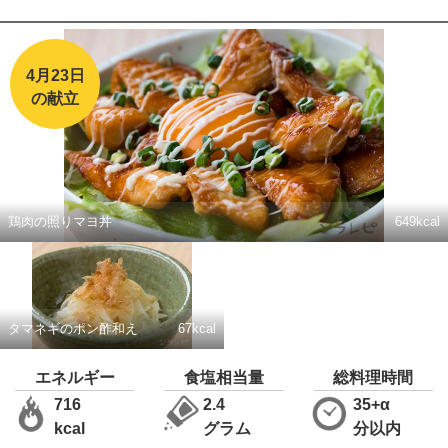
4月23日
の献立
鶏肉の照りマヨ丼
649kcal
タマネギのポン酢和え
67kcal
エネルギー
食塩相当量
総料理時間
716
2.4
35+α
kcal
グラム
分以内