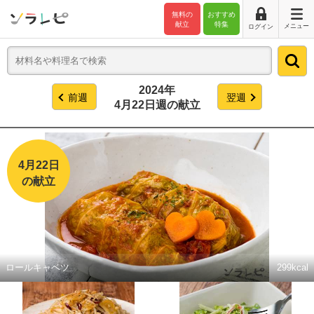
無料の
おすすめ
献立
特集
メニュー
ログイン
2024年
前週
翌週
4月22日週の献立
4月22日
の献立
ロールキャベツ
299kcal