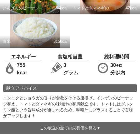
いんげんのピーナッツ和え
84kcal
トマトとタマネギの味噌汁
42kcal
白米
315kcal
エネルギー
食塩相当量
総料理時間
755
3
30+α
kcal
グラム
分以内
献立アドバイス
ニンニクとショウガの香りが食欲をそそる唐揚げ、インゲンのピーナッ
ツ和え、トマトとタマネギの味噌汁の和風献立です。トマトにはグルタ
ミン酸という旨味成分が含まれるため、味噌汁にプラスすることで旨味
がアップします！
この献立の全ての栄養価を見る