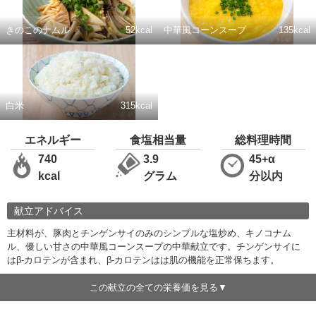
きのこのナムル
52kcal
中華風コーンスープ
135kcal
白米
315kcal
エネルギー
食塩相当量
総料理時間
740
3.9
45+α
kcal
グラム
分以内
献立アドバイス
主材料が、豚肉とチンゲンサイのみのシンプルな塩炒め、キノコナム
ル、優しい甘さの中華風コーンスープの中華献立です。チンゲンサイに
はβ-カロテンが含まれ、β-カロテンはは肌の機能を正常保ちます。
この献立の全ての栄養価を見る