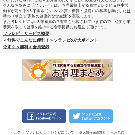
そんなお悩みに「ソラレピ」は、管理栄養士が監修するレシピ＆厚生労
働省が定める3大栄養素（タンパク質・糖質・脂質）の基準を満たした
日
替わり献立
で“家族の健康的な食生活”を実現します。
また各レシピには5大栄養素の含有量も記載されていますので、必要な栄
養素を取って健康を維持する食事提供にお役立て頂けます。
ソラレピ サービス概要
＜無料でこんなに便利！＞ソラレピの7大ポイント
今すぐ＜無料＞会員登録
ヘルプ
ソラレピとは
レシピについて
個人情報保護方針
利用規約