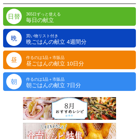
365日ずっと使える
日替
毎日の献立
買い物リスト付き
晩
晩ごはんの献立 4週間分
作るのは1品＋市販品
昼
昼ごはんの献立 10日分
作るのは1品＋市販品
朝
朝ごはんの献立 7日分