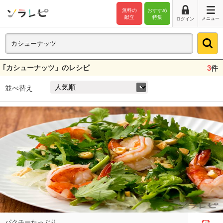
無料の
おすすめ
献立
特集
メニュー
ログイン
｢カシューナッツ」のレシピ
3
件
並べ替え
パクチーたっぷり