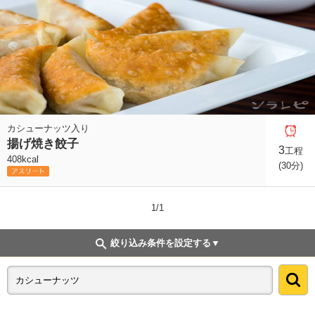
カシューナッツ入り
揚げ焼き餃子
3
工程
408kcal
(30分)
1/1
絞り込み条件を設定する