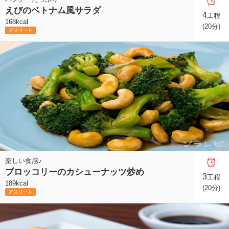
えびのベトナム風サラダ
4
工程
168kcal
(20分)
楽しい食感♪
ブロッコリーのカシューナッツ炒め
3
工程
189kcal
(20分)