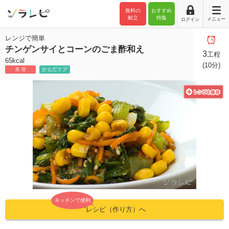
無料の
おすすめ
献立
特集
メニュー
ログイン
レンジで簡単
チンゲンサイとコーンのごま酢和え
3
工程
65kcal
(10分)
キッチンで便利
”レシピ（作り方）へ