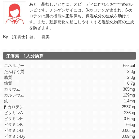
あと一品欲しいときに、スピーディに作れるおすすめのレ
シピです。チンゲンサイには、β-カロテンが含まれ、β-カ
ロテンは肌の機能を正常保ち、保湿成分の生成を助けま
す。また、動脈硬化を起こしやすくする過酸化物質の生成
を防ぎます。
By
【栄養士】堀井 聡美
栄養素 1人分換算
エネルギー
65kcal
たんぱく質
2.3g
脂質
2.3g
糖質
6.7g
カリウム
305mg
カルシウム
129mg
鉄
1.4mg
β-カロテン
2537μg
ビタミンA
236μg
ビタミンE
0.6mg
ビタミンK
66μg
ビタミンB
0.06mg
1
ビタミンB
0.09mg
2