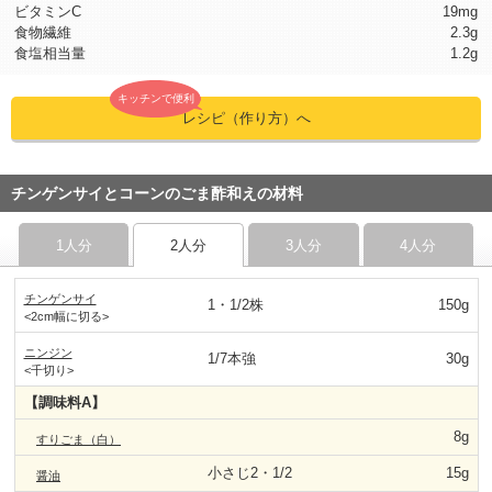
ビタミンC
19mg
食物繊維
2.3g
食塩相当量
1.2g
キッチンで便利
レシピ（作り方）へ
チンゲンサイとコーンのごま酢和えの材料
1人分
2人分
3人分
4人分
チンゲンサイ
1・1/2株
150g
<2cm幅に切る>
ニンジン
1/7本強
30g
<千切り>
【調味料A】
8g
すりごま（白）
小さじ2・1/2
15g
醤油