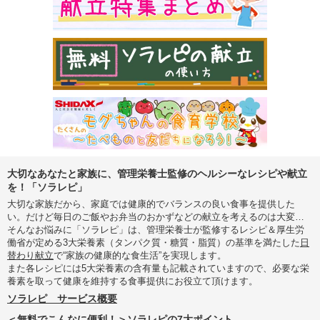
大切なあなたと家族に、管理栄養士監修のヘルシーなレシピや献立
を！「ソラレピ」
大切な家族だから、家庭では健康的でバランスの良い食事を提供した
い。だけど毎日のご飯やお弁当のおかずなどの献立を考えるのは大変…
そんなお悩みに「ソラレピ」は、管理栄養士が監修するレシピ＆厚生労
働省が定める3大栄養素（タンパク質・糖質・脂質）の基準を満たした
日
替わり献立
で“家族の健康的な食生活”を実現します。
また各レシピには5大栄養素の含有量も記載されていますので、必要な栄
養素を取って健康を維持する食事提供にお役立て頂けます。
ソラレピ サービス概要
＜無料でこんなに便利！＞ソラレピの7大ポイント