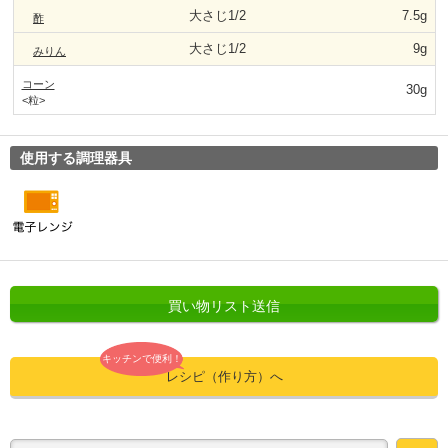
大さじ1/2
7.5g
酢
大さじ1/2
9g
みりん
コーン
30g
<粒>
使用する調理器具
買い物リスト送信
キッチンで便利！
レシピ（作り方）へ