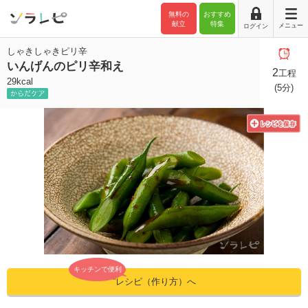
無料の
おすすめ
献立
特集
メニュー
ログイン
しゃきしゃきピリ辛
いんげんのピリ辛和え
2
工程
29kcal
(5分)
キッチンで便利
”レシピ（作り方）へ