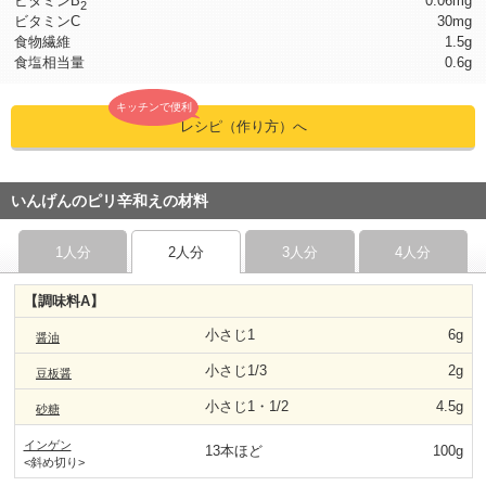
ビタミンB
0.06mg
2
ビタミンC
30mg
食物繊維
1.5g
食塩相当量
0.6g
キッチンで便利
レシピ（作り方）へ
いんげんのピリ辛和えの材料
1人分
2人分
3人分
4人分
【調味料A】
小さじ1
6g
醤油
小さじ1/3
2g
豆板醤
小さじ1・1/2
4.5g
砂糖
インゲン
13本ほど
100g
<斜め切り>