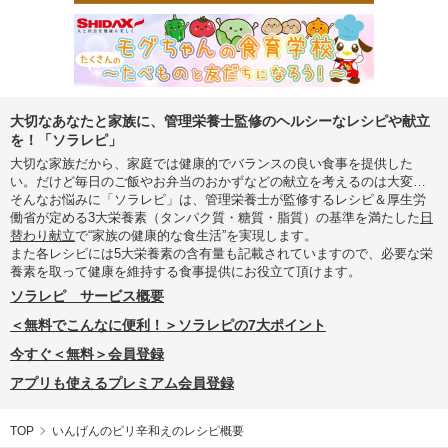
大切なあなたと家族に、管理栄養士監修のヘルシーなレシピや献立
を！「ソラレピ」
大切な家族だから、家庭では健康的でバランスの良い食事を提供した
い。だけど毎日のご飯やお弁当のおかずなどの献立を考えるのは大変…
そんなお悩みに「ソラレピ」は、管理栄養士が監修するレシピ＆厚生労
働省が定める3大栄養素（タンパク質・糖質・脂質）の基準を満たした
日
替わり献立
で“家族の健康的な食生活”を実現します。
また各レシピには5大栄養素の含有量も記載されていますので、必要な栄
養素を取って健康を維持する食事提供にお役立て頂けます。
ソラレピ サービス概要
＜無料でこんなに便利！＞ソラレピの7大ポイント
今すぐ＜無料＞会員登録
アプリも使えるプレミアム会員登録
TOP
いんげんのピリ辛和えのレシピ概要