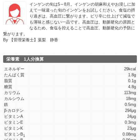
インゲンの旬は5～8月。インゲンの胡麻和えやお浸しに加
えて一味違った旬のインゲンをお試しください。食塩の摂
り過ぎは、高血圧に繋がります。ピリ辛に仕上げて減塩で
も薄味と感じない一品です。高血圧は、動脈硬化の原因と
なるため、食塩を控えることで高血圧、動脈硬化の予防に
繋がります。
By
【管理栄養士】葉梨 静香
栄養素 1人分換算
エネルギー
29kcal
たんぱく質
1.8g
脂質
0.1g
糖質
4.8g
カリウム
113mg
カルシウム
18mg
鉄
0.5mg
β-カロテン
294μg
ビタミンA
24μg
ビタミンE
0.3mg
ビタミンK
23μg
ビタミンB
0.08mg
1