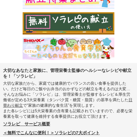
大切なあなたと家族に、管理栄養士監修のヘルシーなレシピや献立
を！「ソラレピ」
大切な家族だから、家庭では健康的でバランスの良い食事を提供した
い。だけど毎日のご飯やお弁当のおかずなどの献立を考えるのは大変…
そんなお悩みに「ソラレピ」は、管理栄養士が監修するレシピ＆厚生労
働省が定める3大栄養素（タンパク質・糖質・脂質）の基準を満たした
日
替わり献立
で“家族の健康的な食生活”を実現します。
また各レシピには5大栄養素の含有量も記載されていますので、必要な栄
養素を取って健康を維持する食事提供にお役立て頂けます。
ソラレピ サービス概要
＜無料でこんなに便利！＞ソラレピの7大ポイント