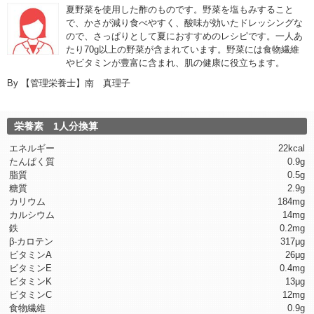
夏野菜を使用した酢のものです。野菜を塩もみすること
で、かさが減り食べやすく、酸味が効いたドレッシングな
ので、さっぱりとして夏におすすめのレシピです。一人あ
たり70g以上の野菜が含まれています。野菜には食物繊維
やビタミンが豊富に含まれ、肌の健康に役立ちます。
By
【管理栄養士】南 真理子
栄養素 1人分換算
エネルギー
22kcal
たんぱく質
0.9g
脂質
0.5g
糖質
2.9g
カリウム
184mg
カルシウム
14mg
鉄
0.2mg
β-カロテン
317μg
ビタミンA
26μg
ビタミンE
0.4mg
ビタミンK
13μg
ビタミンC
12mg
食物繊維
0.9g