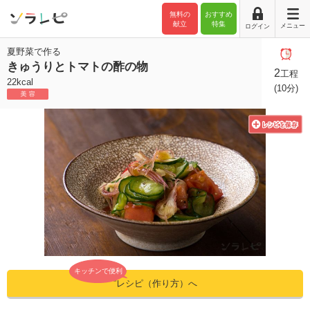
無料の
おすすめ
献立
特集
メニュー
ログイン
夏野菜で作る
きゅうりとトマトの酢の物
2
工程
22kcal
(10分)
キッチンで便利
”レシピ（作り方）へ