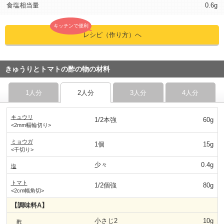
食塩相当量
0.6g
キッチンで便利
レシピ（作り方）へ
きゅうりとトマトの酢の物の材料
1人分
2人分
3人分
4人分
キュウリ
1/2本強
60g
<2mm幅輪切り>
ミョウガ
1個
15g
<千切り>
少々
0.4g
塩
トマト
1/2個強
80g
<2cm幅角切>
【調味料A】
小さじ2
10g
酢