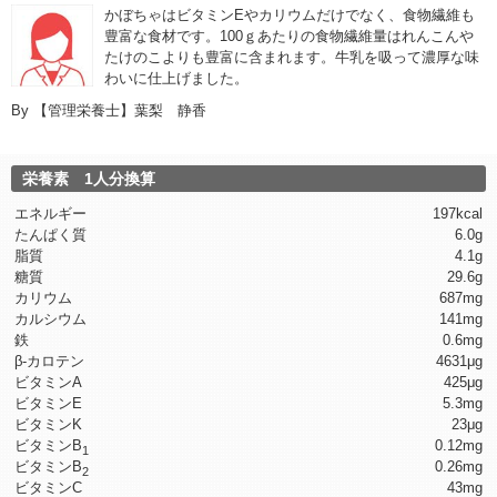
かぼちゃはビタミンEやカリウムだけでなく、食物繊維も
豊富
な食材です。100ｇあたりの食物繊維量はれんこんや
たけのこよりも豊富に含まれます。牛乳を吸って濃厚な味
わいに仕上げました。
By
【管理栄養士】葉梨 静香
栄養素 1人分換算
エネルギー
197kcal
たんぱく質
6.0g
脂質
4.1g
糖質
29.6g
カリウム
687mg
カルシウム
141mg
鉄
0.6mg
β-カロテン
4631μg
ビタミンA
425μg
ビタミンE
5.3mg
ビタミンK
23μg
ビタミンB
0.12mg
1
ビタミンB
0.26mg
2
ビタミンC
43mg