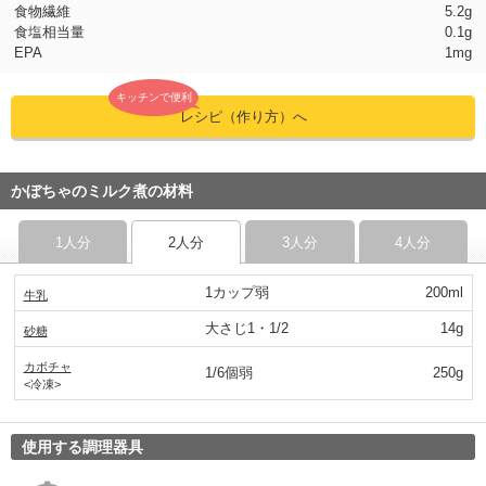
食物繊維
5.2g
食塩相当量
0.1g
EPA
1mg
キッチンで便利
レシピ（作り方）へ
かぼちゃのミルク煮の材料
1人分
2人分
3人分
4人分
1カップ弱
200ml
牛乳
大さじ1・1/2
14g
砂糖
カボチャ
1/6個弱
250g
<冷凍>
使用する調理器具