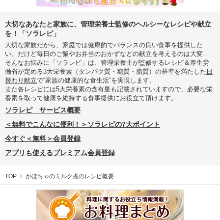
大切なあなたと家族に、管理栄養士監修のヘルシーなレシピや献立
を！「ソラレピ」
大切な家族だから、家庭では健康的でバランスの良い食事を提供した
い。だけど毎日のご飯やお弁当のおかずなどの献立を考えるのは大変…
そんなお悩みに「ソラレピ」は、管理栄養士が監修するレシピ＆厚生労
働省が定める3大栄養素（タンパク質・糖質・脂質）の基準を満たした
日
替わり献立
で“家族の健康的な食生活”を実現します。
また各レシピには5大栄養素の含有量も記載されていますので、必要な栄
養素を取って健康を維持する食事提供にお役立て頂けます。
ソラレピ サービス概要
＜無料でこんなに便利！＞ソラレピの7大ポイント
今すぐ＜無料＞会員登録
アプリも使えるプレミアム会員登録
TOP
かぼちゃのミルク煮のレシピ概要