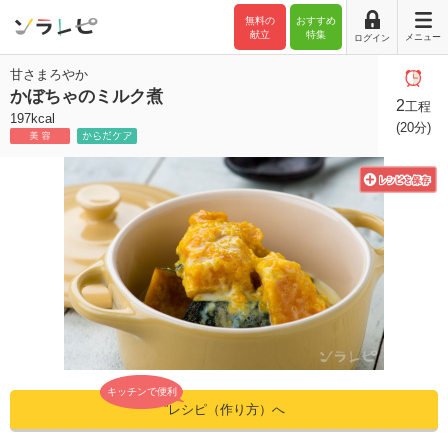
無料の
おすすめ
献立
特集
メニュー
ログイン
甘さまろやか
かぼちゃのミルク煮
2
工程
197kcal
(20分)
キッチンで便利
”レシピ（作り方）へ