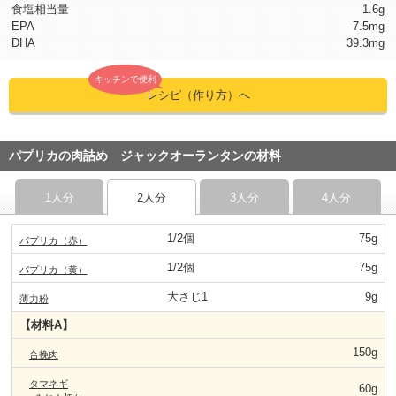
食塩相当量
1.6g
EPA
7.5mg
DHA
39.3mg
キッチンで便利
レシピ（作り方）へ
パプリカの肉詰め ジャックオーランタンの材料
1人分
2人分
3人分
4人分
1/2個
75g
パプリカ（赤）
1/2個
75g
パプリカ（黄）
大さじ1
9g
薄力粉
【材料A】
150g
合挽肉
タマネギ
60g