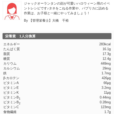
ジャックオーランタンの顔が可愛いハロウィーン用のイベ
ントレシピです♪タネをこねる作業や、パプリカに詰める
作業は、お子様と一緒にやってみましょう！
By
【管理栄養士】大橋 千裕
栄養素 1人分換算
エネルギー
283kcal
たんぱく質
16.1g
脂質
17.3g
糖質
12.4g
カリウム
449mg
カルシウム
29mg
鉄
1.7mg
β-カロテン
426μg
ビタミンA
66μg
ビタミンE
3.2mg
ビタミンK
11μg
ビタミンB
0.44mg
1
ビタミンB
0.28mg
2
ビタミンC
123mg
食物繊維
1.7g