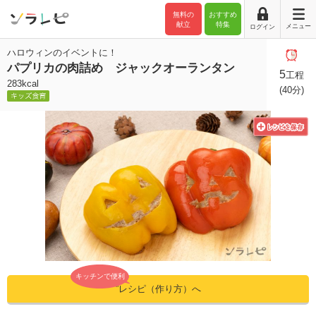
無料の
おすすめ
献立
特集
メニュー
ログイン
ハロウィンのイベントに！
パプリカの肉詰め ジャックオーランタン
5
工程
283kcal
(40分)
キッチンで便利
”レシピ（作り方）へ