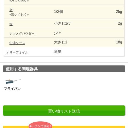
<みじん切り>
卵
1/2個
25g
<溶いておく>
小さじ1/3
2g
塩
少々
ナツメグパウダー
大さじ1
18g
中濃ソース
適量
オリーブオイル
使用する調理器具
買い物リスト送信
キッチンで便利！