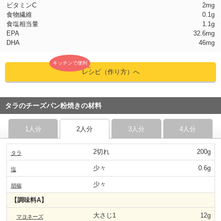
ビタミンC
2mg
食物繊維
0.1g
食塩相当量
1.1g
EPA
32.6mg
DHA
46mg
キッチンで便利
レシピ（作り方）へ
タラのチーズパン粉焼きの材料
1人分
2人分
3人分
4人分
2切れ
200g
タラ
少々
0.6g
塩
少々
胡椒
【調味料A】
大さじ1
12g
マヨネーズ