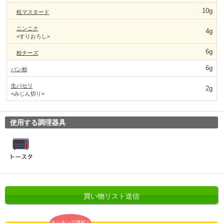
10g
粒マスタード
ニンニク
4g
<すりおろし>
6g
粉チーズ
6g
パン粉
生パセリ
2g
<みじん切り>
使用する調理器具
買い物リスト送信
キッチンで便利！