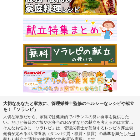
大切なあなたと家族に、管理栄養士監修のヘルシーなレシピや献立
を！「ソラレピ」
大切な家族だから、家庭では健康的でバランスの良い食事を提供した
い。だけど毎日のご飯やお弁当のおかずなどの献立を考えるのは大変…
そんなお悩みに「ソラレピ」は、管理栄養士が監修するレシピ＆厚生労
働省が定める3大栄養素（タンパク質・糖質・脂質）の基準を満たした
日
替わり献立
で“家族の健康的な食生活”を実現します。