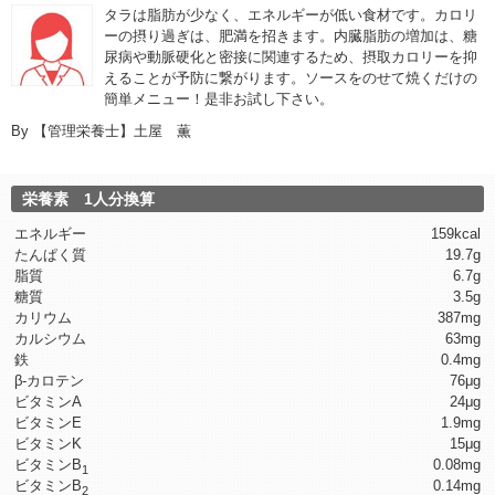
タラは脂肪が少なく、エネルギーが低い食材です。カロリ
ーの摂り過ぎは、肥満を招きます。内臓脂肪の増加は、糖
尿病や動脈硬化と密接に関連するため、摂取カロリーを抑
えることが予防に繋がります。ソースをのせて焼くだけの
簡単メニュー！是非お試し下さい。
By
【管理栄養士】土屋 薫
栄養素 1人分換算
エネルギー
159kcal
たんぱく質
19.7g
脂質
6.7g
糖質
3.5g
カリウム
387mg
カルシウム
63mg
鉄
0.4mg
β-カロテン
76μg
ビタミンA
24μg
ビタミンE
1.9mg
ビタミンK
15μg
ビタミンB
0.08mg
1
ビタミンB
0.14mg
2