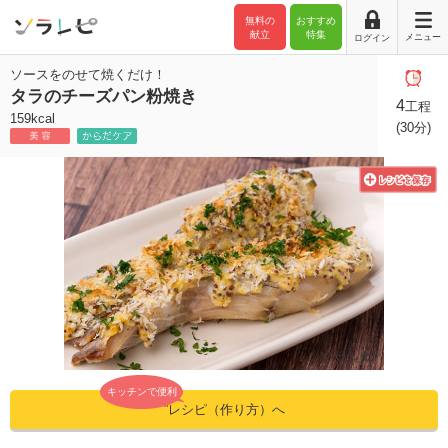
無料の
おすすめ
献立
特集
メニュー
ログイン
ソースをのせて焼くだけ！
タラのチーズパン粉焼き
4
工程
159kcal
(30分)
キッチンで便利
”レシピ（作り方）へ