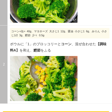
コーン<缶> 40g、マヨネーズ 大さじ1 12g、醤油 小さじ1 6g、みりん 小さ
じ1/2 3g、鰹節 少々 0.5g
ボウルに「1」のブロッコリーと
コーン
、混ぜ合わせた
【調味
料A】
を和え、
鰹節
をふる
2