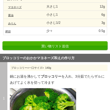
大さじ1
12g
マヨネーズ
小さじ1
6g
醤油
小さじ1/2
3g
みりん
少々
0.5g
鰹節
買い物リスト送信
ブロッコリーのおかかマヨネーズ和えの作り方
ブロッコリー<一口サイズ> 140g
鍋にお湯を沸かして
ブロッコリー
を入れ、3分茹でたらザルに
あげてよく水を切って冷ます
1