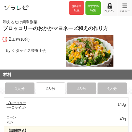
無料の
おすすめ
献立
特集
メニュー
ログイン
和えるだけ簡単副菜
ブロッコリーのおかかマヨネーズ和えの作り方
2
工程(10分)
By シダックス栄養士会
材料
1人分
2人分
3人分
4人分
ブロッコリー
140g
<一口サイズ>
コーン
40g
<缶>
【調味料A】